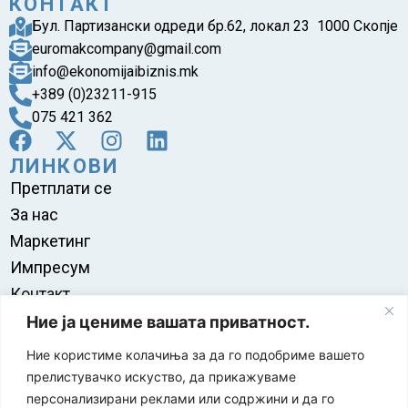
КОНТАКТ
Бул. Партизански одреди бр.62, локал 23 1000 Скопје
euromakcompany@gmail.com
info@ekonomijaibiznis.mk
+389 (0)23211-915
075 421 362
ЛИНКОВИ
Претплати се
За нас
Маркетинг
Импресум
Контакт
Правила на користење
Ние ја цениме вашата приватност.
Ние користиме колачиња за да го подобриме вашето
прелистувачко искуство, да прикажуваме
персонализирани реклами или содржини и да го