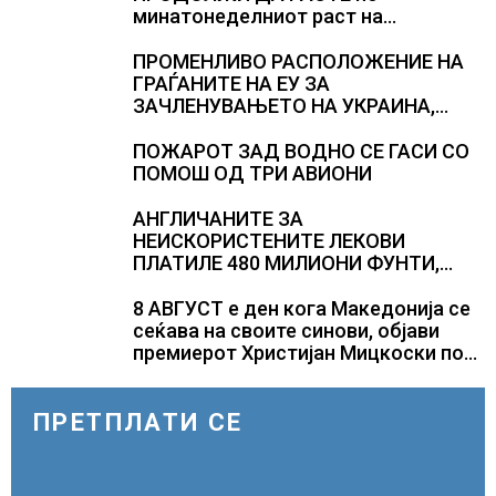
минатонеделниот раст на
вредноста на благородниот метал
ПРОМЕНЛИВО РАСПОЛОЖЕНИЕ НА
ГРАЃАНИТЕ НА ЕУ ЗА
ЗАЧЛЕНУВАЊЕТО НА УКРАИНА,
изненадува каква е поддршката од
Полска, Франција и Германија
ПОЖАРОТ ЗАД ВОДНО СЕ ГАСИ СО
ПОМОШ ОД ТРИ АВИОНИ
АНГЛИЧАНИТЕ ЗА
НЕИСКОРИСТЕНИТЕ ЛЕКОВИ
ПЛАТИЛЕ 480 МИЛИОНИ ФУНТИ,
повик до пациентите да бараат
само лекови што навистина им се
8 АВГУСТ е ден кога Македонија се
потребни
сеќава на своите синови, објави
премиерот Христијан Мицкоски по
повод 25 годишнината од
загинувањето на десетмината
прилепски бранители
ПРЕТПЛАТИ СЕ