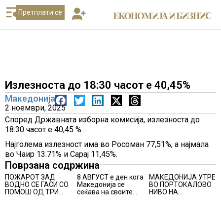
Претплати се
Излезноста до 18:30 часот е 40,45%
Македонија
2 ноември, 2025
Според Државната изборна комисија, излезноста до
18:30 часот е 40,45 %.
Најголема излезност има во Росоман 77,51%, а најмала
во Чаир 13.71% и Сарај 11,45%.
Поврзана содржина
ПОЖАРОТ ЗАД
8 АВГУСТ е ден кога
МАКЕДОНИЈА УТРЕ
ВОДНО СЕ ГАСИ СО
Македонија се
ВО ПОРТОКАЛОВО
ПОМОШ ОД ТРИ
сеќава на своите
НИВО НА
АВИОНИ
синови, објави
ОПАСНОСТ ОД
премиерот
ВИСОКИ
Христијан Мицкоски
ТЕМПЕРАТУРИ