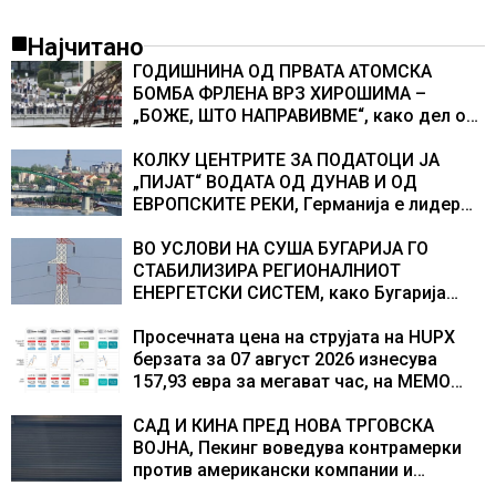
Најчитано
ГОДИШНИНА ОД ПРВАТА АТОМСКА
БОМБА ФРЛЕНА ВРЗ ХИРОШИМА –
„БОЖЕ, ШТО НАПРАВИВМЕ“, како дел од
екипажот во авионот „Енола Геј“ и
учесниците во бомбардирањето го
КОЛКУ ЦЕНТРИТЕ ЗА ПОДАТОЦИ ЈА
доживуваа овој настан што го промени
„ПИЈАТ“ ВОДАТА ОД ДУНАВ И ОД
текот на историјата
ЕВРОПСКИТЕ РЕКИ, Германија е лидер
во Европа по бројот на изградени
центри за податоци
ВО УСЛОВИ НА СУША БУГАРИЈА ГО
СТАБИЛИЗИРА РЕГИОНАЛНИОТ
ЕНЕРГЕТСКИ СИСТЕМ, како Бугарија
стана балкански шампион во
складирање на енергија од батерии
Просечната цена на струјата на HUPX
берзата за 07 август 2026 изнесува
157,93 евра за мегават час, на МЕМО
153,56 евра за мегават час
САД И КИНА ПРЕД НОВА ТРГОВСКА
ВОЈНА, Пекинг воведува контрамерки
против американски компании и
организации