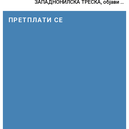
ЗАПАДНОНИЛСКА ТРЕСКА, објави
министерот за здравство Сашо
Клековски
ПРЕТПЛАТИ СЕ