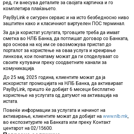
ред, ги внесува деталите за својата картичка и го
комплетира плаќањето.
PayByLink е сигурен сервис и на исто безбедносно ниво
заштитен како и класичниот виртуелен ПОС терминал.
За да ја користат услугата, трговците треба да имаат
сметка во НЛБ Банка, да потпишат договор со Банката,
врз основа на кој им се овозможува пристап до
порталот за користење на оваa услуга и креирање
линкови, кои понатаму можат да ги споделуваат со
своите купувачи преку соодветните канали за
комуникација.
До 25 мај, 2025 година, клиентите можат да ја
искористат промоцијата на НЛБ Банка, да активираат
PayByLink, пришто ќе добијат 6 месеци бесплатно
користење на услугата од датумот на активација на
истата.
Повеќе информации за услугата и начинот на
активирање, клиентите можат да добијат на
www.nlb.mk
,
во експозитурите на Банката или преку Контакт
центарот на 02/15600.