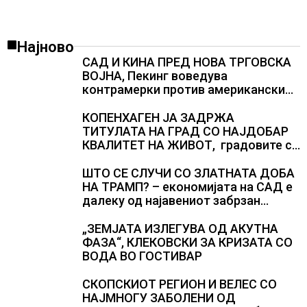
Најново
САД И КИНА ПРЕД НОВА ТРГОВСКА
ВОЈНА, Пекинг воведува
контрамерки против американски
компании и организации
КОПЕНХАГЕН ЈА ЗАДРЖА
ТИТУЛАТА НА ГРАД СО НАЈДОБАР
КВАЛИТЕТ НА ЖИВОТ, градовите со
најниско рангирање продолжуваат
да бидат обележани со
ШТО СЕ СЛУЧИ СО ЗЛАТНАТА ДОБА
комбинација од фактори
НА ТРАМП? – економијата на САД е
далеку од најавениот забрзан
економски раст
„ЗЕМЈАТА ИЗЛЕГУВА ОД АКУТНА
ФАЗА“, КЛЕКОВСКИ ЗА КРИЗАТА СО
ВОДА ВО ГОСТИВАР
СКОПСКИОТ РЕГИОН И ВЕЛЕС СО
НАЈМНОГУ ЗАБОЛЕНИ ОД