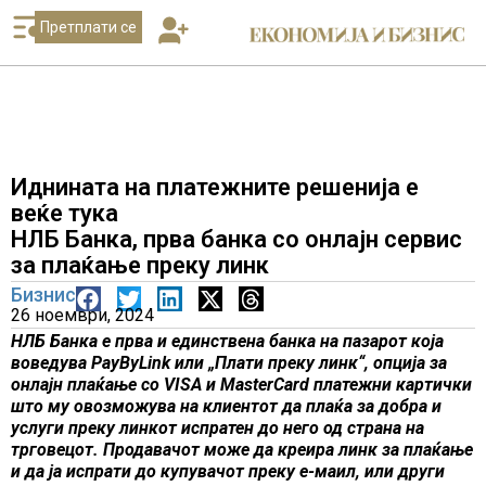
Претплати се
Иднината на платежните решенија е
веќе тука
НЛБ Банка, прва банка со онлајн сервис
за плаќање преку линк
Бизнис
26 ноември, 2024
НЛБ Банка е прва и единствена банка на пазарот која
воведува
PayByLink
или
„Плати преку
линк
“
,
опција за
онлајн плаќање со VISA и MasterCard платежни картички
што му овозможува на клиентот да пла
ќа
за
добра и
услуги преку линкот испратен до него
од страна на
трговецот
. Продавачот може да креира
линк
за плаќање
и да ја испрати до купувачот преку е-
маил
,
или други