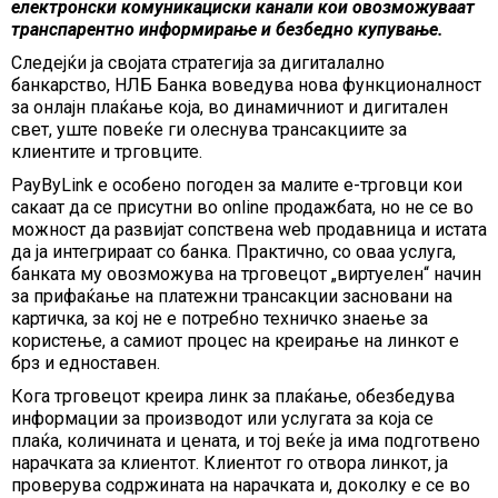
електронски комуникациски канали кои овозможуваат
транспарентно информирање и безбедно купување.
Следејќи ја својата стратегија за дигиталално
банкарство, НЛБ Банка воведува нова функционалност
за онлајн плаќање која, во динамичниот и дигитален
свет, уште повеќе ги олеснува трансакциите за
клиентите и трговците.
PayByLink е особено погоден за малите e-трговци кои
сакаат да се присутни во online продажбата, но не се во
можност да развијат сопствена web продавница и истата
да ја интегрираат со банка. Практично, со оваа услуга,
банката му овозможува на трговецот „виртуелен“ начин
за прифаќање на платежни трансакции засновани на
картичка, за кој не е потребно техничко знаење за
користење, а самиот процес на креирање на линкот е
брз и едноставен.
Кога трговецот креира линк за плаќање, обезбедува
информации за производот или услугата за која се
плаќа, количината и цената, и тој веќе ја има подготвено
нарачката за клиентот. Клиентот го отвора линкот, ја
проверува содржината на нарачката и, доколку е се во