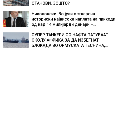
СТАНОВИ. ЗОШТО?
Николовски: Во јули остварена
историски највисока наплата на приходи
од над 14 милијарди денари –
изградивме систем што испорачува
резултати
СУПЕР ТАНКЕРИ СО НАФТА ПАТУВААТ
ОКОЛУ АФРИКА ЗА ДА ИЗБЕГНАТ
БЛОКАДА ВО ОРМУСКАТА ТЕСНИНА,
повеќе од 1.000 бродови поминаа низ
морскиот премин со помош на
американската војска