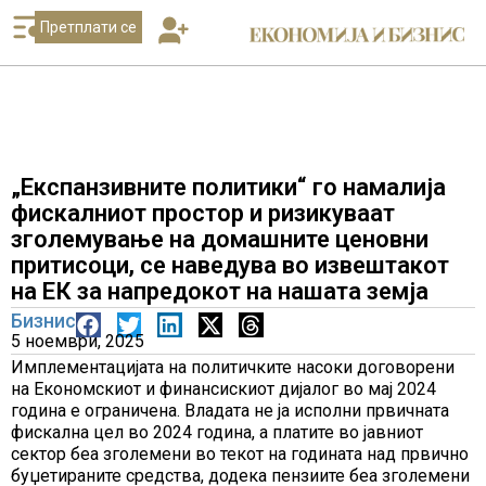
Претплати се
„Експанзивните политики“ го намалија
фискалниот простор и ризикуваат
зголемување на домашните ценовни
притисоци, се наведува во извештакот
на ЕК за напредокот на нашата земја
Бизнис
5 ноември, 2025
Имплементацијата на политичките насоки договорени
на Економскиот и финансискиот дијалог во мај 2024
година е ограничена. Владата не ја исполни првичната
фискална цел во 2024 година, а платите во јавниот
сектор беа зголемени во текот на годината над првично
буџетираните средства, додека пензиите беа зголемени