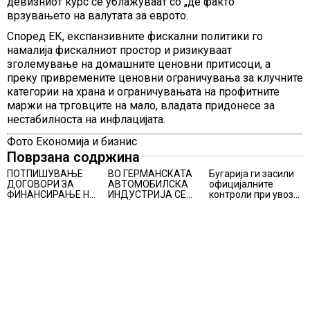
девизниот курс се ублажуваат со „де факто“
врзувањето на валутата за еврото.
Според ЕК, експанзивните фискални политики го
намалија фискалниот простор и ризикуваат
зголемување на домашните ценовни притисоци, а
преку привремените ценовни ограничувања за клучните
категории на храна и ограничувањата на профитните
маржи на трговците на мало, владата придонесе за
нестабилноста на инфлацијата.
Фото Економија и бизнис
Поврзана содржина
ПОТПИШУВАЊЕ
ВО ГЕРМАНСКАТА
Бугарија ги засили
ДОГОВОРИ ЗА
АВТОМОБИЛСКА
официјалните
ФИНАНСИРАЊЕ НА
ИНДУСТРИЈА СЕ
контроли при увоз
ПРУГАТА КРИВА
ВРАЌА
на македонско
ПАЛАНКА-ДЕВЕ
ОПТИМИЗМОТ
свежо овошје,
БАИР
домати и пиперки,
објави АХВ