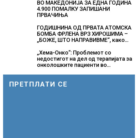
ВО МАКЕДОНИЈА ЗА ЕДНА ГОДИНА
4.900 ПОМАЛКУ ЗАПИШАНИ
ПРВАЧИЊА
ГОДИШНИНА ОД ПРВАТА АТОМСКА
БОМБА ФРЛЕНА ВРЗ ХИРОШИМА –
„БОЖЕ, ШТО НАПРАВИВМЕ“, како
дел од екипажот во авионот „Енола
Геј“ и учесниците во
„Хема-Онко“: Проблемот со
бомбардирањето го доживуваа овој
недостигот на дел од терапијата за
настан што го промени текот на
онколошките пациенти во
историјата
моментот е надминат
ПРЕТПЛАТИ СЕ