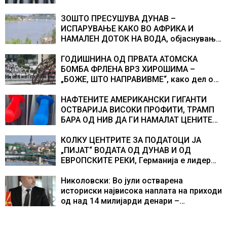
ЗОШТО ПРЕСУШУВА ДУНАВ –
ИСПАРУВАЊЕ КАКО ВО АФРИКА И
НАМАЛЕН ДОТОК НА ВОДА, објаснување
на хидрогеолог од Србија
ГОДИШНИНА ОД ПРВАТА АТОМСКА
БОМБА ФРЛЕНА ВРЗ ХИРОШИМА –
„БОЖЕ, ШТО НАПРАВИВМЕ“, како дел од
екипажот во авионот „Енола Геј“ и
учесниците во бомбардирањето го
НАФТЕНИТЕ АМЕРИКАНСКИ ГИГАНТИ
доживуваа овој настан што го промени
ОСТВАРИЈА ВИСОКИ ПРОФИТИ, ТРАМП
текот на историјата
БАРА ОД НИВ ДА ГИ НАМАЛАТ ЦЕНИТЕ
НА ГОРИВАТА
КОЛКУ ЦЕНТРИТЕ ЗА ПОДАТОЦИ ЈА
„ПИЈАТ“ ВОДАТА ОД ДУНАВ И ОД
ЕВРОПСКИТЕ РЕКИ, Германија е лидер
во Европа по бројот на изградени
центри за податоци
Николовски: Во јули остварена
историски највисока наплата на приходи
од над 14 милијарди денари –
изградивме систем што испорачува
резултати