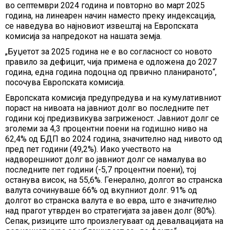
во септември 2024 година и повторно во март 2025
година, на линеарен начин наместо преку индексација,
се наведува во најновиот извештај на Европската
комисија за напредокот на нашата земја.
„Буџетот за 2025 година не е во согласност со новото
правило за дефицит, чија примена е одложена до 2027
година, една година подоцна од првично планираното“,
посочува Европската комисија.
Европската комисија предупредува и на кумулативниот
пораст на нивоата на јавниот долг во последните пет
години кој предизвикува загриженост. Јавниот долг се
зголеми за 4,3 процентни поени на годишно ниво на
62,4% од БДП во 2024 година, значително над нивото од
пред пет години (49,2%). Иако учеството на
надворешниот долг во јавниот долг се намалува во
последните пет години (-5,7 процентни поени), тој
останува висок, на 55,6%. Генерално, долгот во странска
валута сочинуваше 66% од вкупниот долг. 91% од
долгот во странска валута е во евра, што е значително
над прагот утврден во стратегијата за јавен долг (80%).
Сепак, ризиците што произлегуваат од девалвацијата на