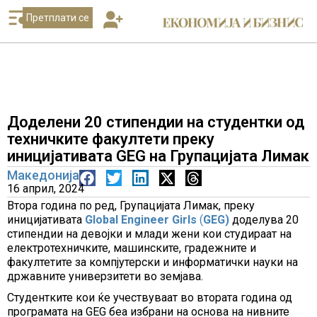
Претплати се
Доделени 20 стипендии на студентки од
техничките факултети преку
иницијативата GEG на Групацијата Лимак
Македонија
16 април, 2024
Втора година по ред, Групацијата Лимак, преку
иницијативата
Global Engineer Girls
(
GEG)
доделува 20
стипендии на девојки и млади жени кои студираат на
електротехничките, машинските, градежните и
факултетите за компјутерски и информатички науки на
државните универзитети во земјава.
Студентките кои ќе учествуваат во втората година од
програмата на GEG беа избрани на основа на нивните