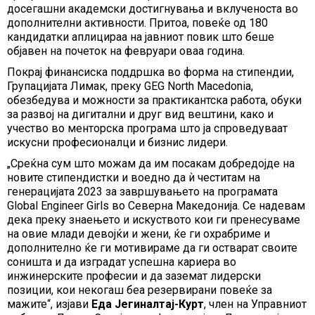
досегашни академски достигнувања и вклученоста во
дополнителни активности. Притоа, повеќе од 180
кандидатки аплицираа на јавниот повик што беше
објавен на почеток на февруари оваа година.
Покрај финансиска поддршка во форма на стипендии,
Групацијата Лимак, преку GEG North Macedonia,
обезбедува и можности за практикантска работа, обуки
за развој на дигитални и друг вид вештини, како и
учество во менторска програма што ја спроведуваат
искусни професионалци и бизнис лидери.
„Среќна сум што можам да им посакам добредојде на
новите стипендистки и воедно да ѝ честитам на
генерацијата 2023 за завршувањето на програмата
Global Engineer Girls во Северна Македонија. Се надевам
дека преку знаењето и искуството кои ги пренесуваме
на овие млади девојќи и жени, ќе ги охрабриме и
дополнително ќе ги мотивираме да ги остварат своите
соништа и да изградат успешна кариера во
инжинерските професии и да заземат лидерски
позиции, кои некогаш беа резервирани повеќе за
мажите“, изјави
Еда Јегиналтај-Курт
, член на Управниот