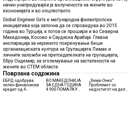
начин унапредувајќи ја вклученоста на жените во
економијата и во општеството.
Global Engineer Girls е меѓународна филантропска
иницијатива која започна да се спроведува во 2015
година во Турција, а потоа се прошири и во Северна
Македонија, Косово и Саудиска Арабија. Главна
инспирација за нејзиното покренување беше
организациската култура на Групацијата Лимак и
личните заложби на претседателката на групацијата,
Ебру Оздемир, за зголемување на застапеноста на
жените во СТЕМ областа.
Поврзана содржина
ЕБРД одобрува
ВО МАКЕДОНИЈА
„Хема-Онко“:
зелен финансиски
ЗА ЕДНА ГОДИНА
Проблемот со
кредит од 4
4.900 ПОМАЛКУ
недостигот на дел
милиони евра на
ЗАПИШАНИ
од терапијата за
НЛБ Банка
ПРВАЧИЊА
онколошките
пациенти во
моментот е
надминат