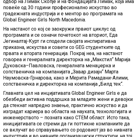
одбор на Лимак Скопје и на Фондацијата Лимак, која има
повеќе од 30 години професионално искуство во
градежната индустрија и е ментор во програмата на
Global Engineer Girls North Macedonia.
На настанот со кој се заокружи првиот циклус од
програмата и се означи почетокот на вториот, Еда
Јегиналтај-Курт ги сподели својата инспиративна
приказна, искуства и совети со GEG студентките од
првата и втората генерација. Покрај неа, на настанот
говореа и генералната директорка на „Макстил“ Марија
Дуковска–Павловска, генералната менаџерка и
сопственичка на компанијата „Завар дизајн“ Марта
Наумовска-Грнарова, како и Мерита Рамадани-Алими,
сопственичка и директорка на компанија „Билд тек“.
Главната цел на инцијативата Global Engineer Girls е да
обезбеди активна поддршка за младите жени и девојки
да стекнат напредно знаење, практично искуство и да
изградат кариера во областа на науката, технологијата и
инженерството – позната како СТЕМ област. Исто така,
иницијативата се стреми да ги поттикне компаниите да
се вклучат во справувањето со родовиот јаз во нивната
индустрија и во нивните организациски структури, на тој