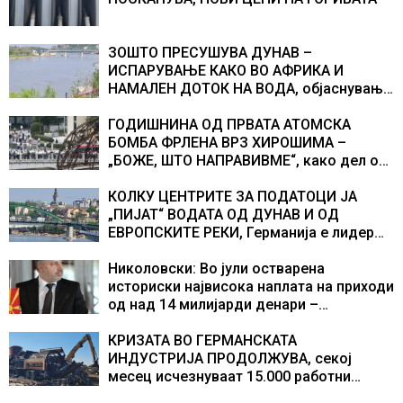
ЗОШТО ПРЕСУШУВА ДУНАВ –
ИСПАРУВАЊЕ КАКО ВО АФРИКА И
НАМАЛЕН ДОТОК НА ВОДА, објаснување
на хидрогеолог од Србија
ГОДИШНИНА ОД ПРВАТА АТОМСКА
БОМБА ФРЛЕНА ВРЗ ХИРОШИМА –
„БОЖЕ, ШТО НАПРАВИВМЕ“, како дел од
екипажот во авионот „Енола Геј“ и
учесниците во бомбардирањето го
КОЛКУ ЦЕНТРИТЕ ЗА ПОДАТОЦИ ЈА
доживуваа овој настан што го промени
„ПИЈАТ“ ВОДАТА ОД ДУНАВ И ОД
текот на историјата
ЕВРОПСКИТЕ РЕКИ, Германија е лидер
во Европа по бројот на изградени
центри за податоци
Николовски: Во јули остварена
историски највисока наплата на приходи
од над 14 милијарди денари –
изградивме систем што испорачува
резултати
КРИЗАТА ВО ГЕРМАНСКАТА
ИНДУСТРИЈА ПРОДОЛЖУВА, секој
месец исчезнуваат 15.000 работни
места