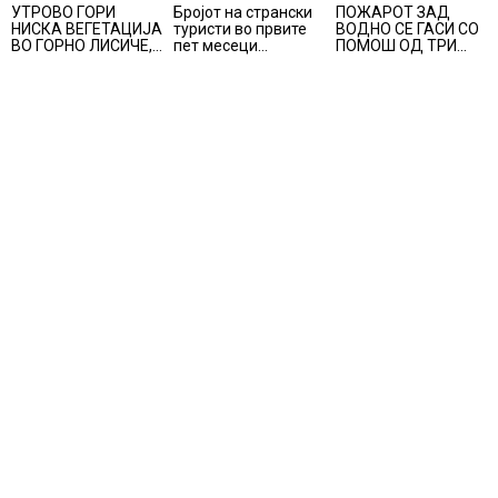
УТРОВО ГОРИ
Бројот на странски
ПОЖАРОТ ЗАД
НИСКА ВЕГЕТАЦИЈА
туристи во првите
ВОДНО СЕ ГАСИ СО
ВО ГОРНО ЛИСИЧЕ,
пет месеци
ПОМОШ ОД ТРИ
во изминатите 24
зголемен за 23,6%,
АВИОНИ
часа имало 25
Македонија се
пожари на отворено
позиционира како
атрактивна
туристичка
дестинација