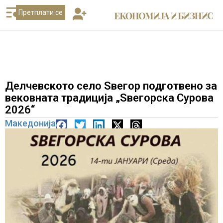
Претплати се
Делчевското село Ѕвегор подготвено за
вековната традиција „Ѕвегорска Сурова
2026“
Македонија