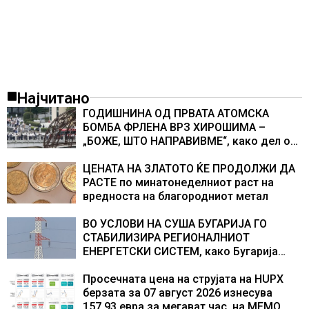
Најчитано
ГОДИШНИНА ОД ПРВАТА АТОМСКА
БОМБА ФРЛЕНА ВРЗ ХИРОШИМА –
„БОЖЕ, ШТО НАПРАВИВМЕ“, како дел од
екипажот во авионот „Енола Геј“ и
учесниците во бомбардирањето го
ЦЕНАТА НА ЗЛАТОТО ЌЕ ПРОДОЛЖИ ДА
доживуваа овој настан што го промени
РАСТЕ по минатонеделниот раст на
текот на историјата
вредноста на благородниот метал
ВО УСЛОВИ НА СУША БУГАРИЈА ГО
СТАБИЛИЗИРА РЕГИОНАЛНИОТ
ЕНЕРГЕТСКИ СИСТЕМ, како Бугарија
стана балкански шампион во
складирање на енергија од батерии
Просечната цена на струјата на HUPX
берзата за 07 август 2026 изнесува
157,93 евра за мегават час, на МЕМО