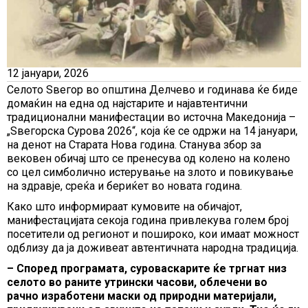
12 јануари, 2026
Селото Ѕвегор во општина Делчево и годинава ќе биде
домаќин на една од најстарите и најавтентични
традиционални манифестации во источна Македонија –
„Ѕвегорска Сурова 2026“, која ќе се одржи на 14 јануари,
на денот на Старата Нова година. Станува збор за
вековен обичај што се пренесува од колено на колено
со цел симболично истерување на злото и повикување
на здравје, среќа и бериќет во новата година.
Како што информираат кумовите на обичајот,
манифестацијата секоја година привлекува голем број
посетители од регионот и пошироко, кои имаат можност
одблизу да ја доживеат автентичната народна традиција.
– Според програмата, суроваскарите ќе тргнат низ
селото во раните утрински часови, облечени во
рачно изработени маски од природни материјали,