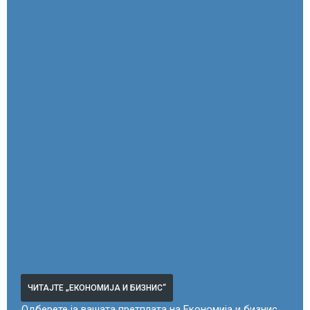
ЧИТАЈТЕ „ЕКОНОМИЈА И БИЗНИС“
Одберете ја вашата претплата на Економија и бизнис