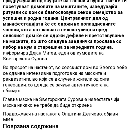
придружувани од звуците на тапани и зурли. Тие ќе ги
посетуваат домовите на мештаните, изведувајќи
ритуали со кои се благословува секое семејство за
успешна и родна година. Централниот дел од
манифестацијата ќе се одржи во попладневните
часови, кога на главната селска улица и пред
селскиот дом ќе се одржи дефиле и претставување
на маските, по што следува заедничка прослава со
избор на кум и старешина за наредната година,
информира Дејан Митев, еден од кумовите на
Ѕвегорската Сурова.
Во пресрет на настанот, во селскиот дом во Ѕвегор веќе
се одвива интензивна подготовка на маските и
реквизитите, во која се вклучени жители од сите
генерации, со цел да се зачува автентичноста на
обичајот.
Главна маска на Ѕвегорската Сурова е невестата чија
маска никако не треба да биде откриена.
Поддржувач на настанот е Општина Делчево, објави
МИА.
Поврзана содржина