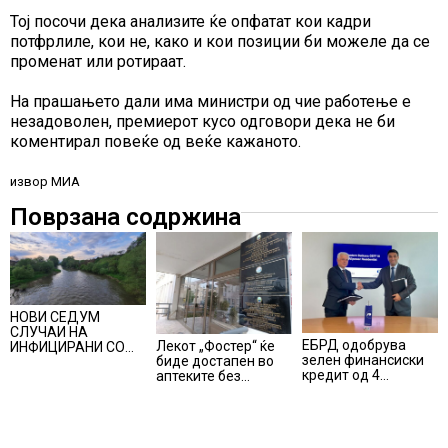
Тој посочи дека анализите ќе опфатат кои кадри
потфрлиле, кои не, како и кои позиции би можеле да се
променат или ротираат.
На прашањето дали има министри од чие работење е
незадоволен, премиерот кусо одговори дека не би
коментирал повеќе од веќе кажаното.
извор МИА
Поврзана содржина
НОВИ СЕДУМ
СЛУЧАИ НА
ЕБРД одобрува
Лекот „Фостер“ ќе
ИНФИЦИРАНИ СО
зелен финансиски
биде достапен во
ВИРУСОТ ЗАПАДЕН
кредит од 4
аптеките без
НИЛ, тројца
милиони евра на
доплата, само со
пациенти се во
НЛБ Банка
законски
критична состојба
утврдената
партиципација