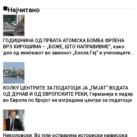
Најчитано
ГОДИШНИНА ОД ПРВАТА АТОМСКА БОМБА ФРЛЕНА
ВРЗ ХИРОШИМА – „БОЖЕ, ШТО НАПРАВИВМЕ“, како
дел од екипажот во авионот „Енола Геј“ и учесниците
во бомбардирањето го доживуваа овој настан што го
промени текот на историјата
КОЛКУ ЦЕНТРИТЕ ЗА ПОДАТОЦИ ЈА „ПИЈАТ“ ВОДАТА
ОД ДУНАВ И ОД ЕВРОПСКИТЕ РЕКИ, Германија е лидер
во Европа по бројот на изградени центри за податоци
Николовски: Во јули остварена историски највисока