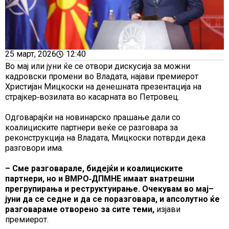
25 март, 2026
12:40
Во мај или јуни ќе се отвори дискусија за можни
кадровски промени во Владата, најави премиерот
Христијан Мицкоски на денешната презентација на
страјкер‑возилата во касарната во Петровец.
Одговарајќи на новинарско прашање дали со
коалициските партнери веќе се разговара за
реконструкција на Владата, Мицкоски потврди дека
разговори има.
– Сме разговарале, бидејќи и коалициските
партнери, но и ВМРО‑ДПМНЕ имаат внатрешни
прегрупирања и реструктуирање. Очекувам во мај–
јуни да се седне и да се поразговара, и апсолутно ќе
разговараме отворено за сите теми,
изјави
премиерот.