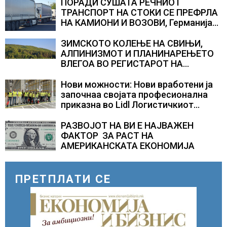
ПОРАДИ СУШАТА РЕЧНИОТ
ТРАНСПОРТ НА СТОКИ СЕ ПРЕФРЛА
НА КАМИОНИ И ВОЗОВИ, Германија
со итни мерки овозможува
камионџиите да возат и во недела
ЗИМСКОТО КОЛЕЊЕ НА СВИЊИ,
АЛПИНИЗМОТ И ПЛАНИНАРЕЊЕТО
ВЛЕГОА ВО РЕГИСТАРОТ НА
КУЛТУРНО НАСЛЕДСТВО НА
СЛОВЕНИЈА
Нови можности: Нови вработени ја
започнаа својата професионална
приказна во Lidl Логистичкиот
центар во Куманово
РАЗВОЈОТ НА ВИ Е НАЈВАЖЕН
ФАКТОР ЗА РАСТ НА
АМЕРИКАНСКАТА ЕКОНОМИЈА
ПРЕТПЛАТИ СЕ