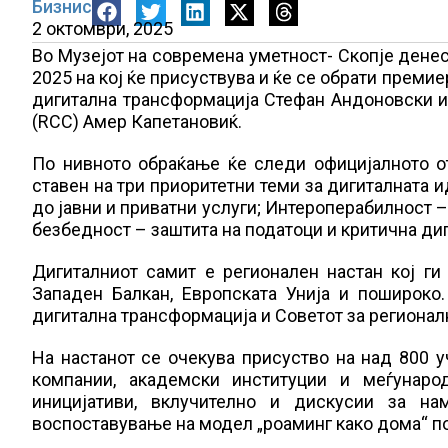
Бизнис
2 октомври, 2025
Во Музејот на современа уметност- Скопје дене
2025 на кој ќе присуствува и ќе се обрати преми
дигитална трансформација Стефан Андоновски и 
(RCC) Амер Капетановиќ.
По нивното обраќање ќе следи официјалното о
ставен на три приоритетни теми за дигиталната 
до јавни и приватни услуги; Интероперабилност –
безбедност – заштита на податоци и критична ди
Дигиталниот самит е регионален настан кој ги
Западен Балкан, Европската Унија и пошироко
дигитална трансформација и Советот за регионал
На настанот се очекува присуство на над 800 у
компании, академски институции и меѓунар
иницијативи, вклучително и дискусии за н
воспоставување на модел „роаминг како дома“ по