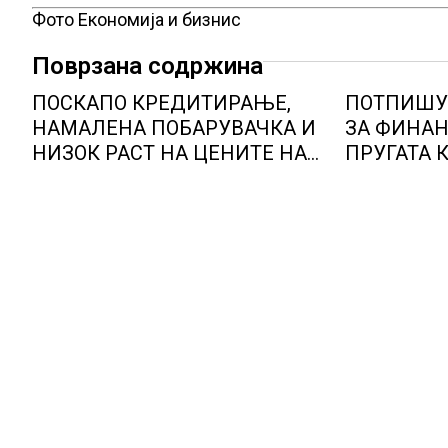
Фото Економија и бизнис
Поврзана содржина
ПОСКАПО КРЕДИТИРАЊЕ,
ПОТПИШУ
НАМАЛЕНА ПОБАРУВАЧКА И
ЗА ФИНА
НИЗОК РАСТ НА ЦЕНИТЕ НА
ПРУГАТА 
СТАНОВИТЕ ВО ГЕРМАНИЈА,
ДЕВЕ БАИ
цените паднаа во Штутгарт
градот на автомобилската
индустрија која е во криза