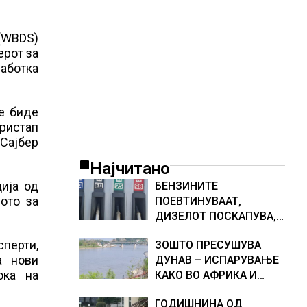
 (WBDS)
ерот за
работка
е биде
пристап
 Сајбер
Најчитано
ија од
БЕНЗИНИТЕ
ото за
ПОЕВТИНУВААТ,
ДИЗЕЛОТ ПОСКАПУВА,
НОВИ ЦЕНИ НА
сперти,
ЗОШТО ПРЕСУШУВА
ГОРИВАТА
а нови
ДУНАВ – ИСПАРУВАЊЕ
ока на
КАКО ВО АФРИКА И
НАМАЛЕН ДОТОК НА
ГОДИШНИНА ОД
ВОДА, објаснување на