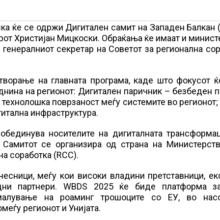
ска ќе се одржи Дигитален самит на Западен Балкан
ерот Христијан Мицкоски. Oбраќањa ќе имаат и минист
генералниот секретар на Советот за регионална со
творање на главната програма, каде што фокусот ќ
иднина на регионот: Дигитален паричник – безбеден 
 технолошка поврзаност меѓу системите во регионот;
гитална инфраструктура.
 обединува носителите на дигиталната трансформац
. Самитот се организира од страна на Министерств
на соработка (RCC).
чесници, меѓу кои високи владини претставници, ек
одни партнери. WBDS 2025 ќе биде платформа з
амалување на роаминг трошоците со ЕУ, во нас
меѓу регионот и Унијата.