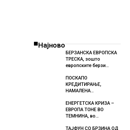
Најново
БЕРЗАНСКА ЕВРОПСКА
ТРЕСКА, зошто
европските берзи
уриваат рекорди оваа
ПОСКАПО
недела, најголемите
КРЕДИТИРАЊЕ,
победници се помалку
НАМАЛЕНА
познатите компании за
ПОБАРУВАЧКА И НИЗОК
ВИ
ЕНЕРГЕТСКА КРИЗА –
РАСТ НА ЦЕНИТЕ НА
ЕВРОПА ТОНЕ ВО
СТАНОВИТЕ ВО
ТЕМНИНА, во
ГЕРМАНИЈА, цените
Будимпешта и
паднаа во Штутгарт
ТАЈФУН СО БРЗИНА ОД
Букурешт се гасат
градот на