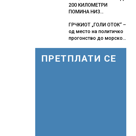
200 КИЛОМЕТРИ
панорамските светла,
автомобилската
ПОМИНА НИЗ
туристите се
индустрија која е во
ЈАПОНИЈА, над 500
разочарани
криза
ГРЧКИОТ „ГОЛИ ОТОК“ –
авионски летови
од место на политичко
откажани
прогонство до морско
светилиште
ПРЕТПЛАТИ СЕ