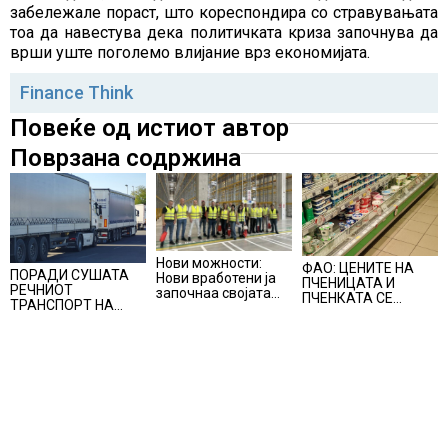
забележале пораст, што кореспондира со стравувањата
тоа да навестува дека политичката криза започнува да
врши уште поголемо влијание врз економијата.
Finance Think
Повеќе од истиот автор
Поврзана содржина
Нови можности:
ФАО: ЦЕНИТЕ НА
ПОРАДИ СУШАТА
Нови вработени ја
ПЧЕНИЦАТА И
РЕЧНИОТ
започнаа својата
ПЧЕНКАТА СЕ
ТРАНСПОРТ НА
професионална
ПОВИСОКИ ВО
СТОКИ СЕ ПРЕФРЛА
приказна во Lidl
ЈУЛИ, млекото и
НА КАМИОНИ И
Логистичкиот
месото бележат
ВОЗОВИ, Германија
центар во Куманово
пониски цени
со итни мерки
овозможува
камионџиите да
возат и во недела