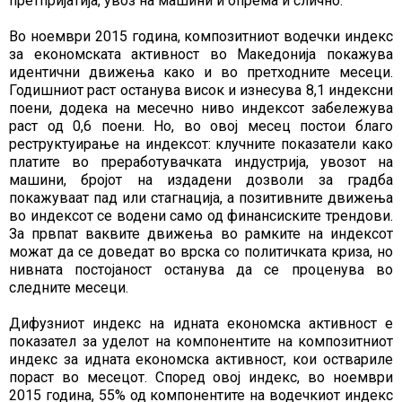
претпријатија, увоз на машини и опрема и слично.
Во ноември 2015 година, композитниот водечки индекс
за економската активност во Македонија покажува
идентични движења како и во претходните месеци.
Годишниот раст останува висок и изнесува 8,1 индексни
поени, додека на месечно ниво индексот забележува
раст од 0,6 поени. Но, во овој месец постои благо
реструктуирање на индексот: клучните показатели како
платите во преработувачката индустрија, увозот на
машини, бројот на издадени дозволи за градба
покажуваат пад или стагнација, а позитивните движења
во индексот се водени само од финансиските трендови.
За првпат ваквите движења во рамките на индексот
можат да се доведат во врска со политичката криза, но
нивната постојаност останува да се проценува во
следните месеци.
Дифузниот индекс на идната економска активност е
показател за уделот на компонентите на композитниот
индекс за идната економска активност, кои оствариле
пораст во месецот. Според овој индекс, во ноември
2015 година, 55% од компонентите на водечкиот индекс