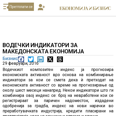
Претплати се
ВОДЕЧКИ ИНДИКАТОРИ ЗА
МАКЕДОНСКАТА ЕКОНОМИЈА
Бизнис
29 февруари, 2016
Водечкиот композитен индекс ја прогнозира
економската активност врз основа на комбинирање
индикатори за кои се смета дека ѝ претходат на
економската активност со време на прогнозирање од
околу шест месеци нанапред. Некои индикатори што ги
комбинира овој индекс се: број на невработени кои се
регистрираат за паричен надоместок, издадени
одобренија за градба, индекс на нови нарачки во
преработувачката индустрија, кредити пласирани на