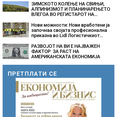
камионџиите да возат и во недела
ЗИМСКОТО КОЛЕЊЕ НА СВИЊИ,
АЛПИНИЗМОТ И ПЛАНИНАРЕЊЕТО
ВЛЕГОА ВО РЕГИСТАРОТ НА
КУЛТУРНО НАСЛЕДСТВО НА
СЛОВЕНИЈА
Нови можности: Нови вработени ја
започнаа својата професионална
приказна во Lidl Логистичкиот
центар во Куманово
РАЗВОЈОТ НА ВИ Е НАЈВАЖЕН
ФАКТОР ЗА РАСТ НА
АМЕРИКАНСКАТА ЕКОНОМИЈА
ПРЕТПЛАТИ СЕ