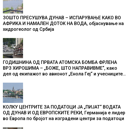
ЗОШТО ПРЕСУШУВА ДУНАВ – ИСПАРУВАЊЕ КАКО ВО
АФРИКА И НАМАЛЕН ДОТОК НА ВОДА, објаснување на
хидрогеолог од Србија
ГОДИШНИНА ОД ПРВАТА АТОМСКА БОМБА ФРЛЕНА
ВРЗ ХИРОШИМА – „БОЖЕ, ШТО НАПРАВИВМЕ“, како
дел од екипажот во авионот „Енола Геј“ и учесниците
во бомбардирањето го доживуваа овој настан што го
промени текот на историјата
КОЛКУ ЦЕНТРИТЕ ЗА ПОДАТОЦИ ЈА „ПИЈАТ“ ВОДАТА
ОД ДУНАВ И ОД ЕВРОПСКИТЕ РЕКИ, Германија е лидер
во Европа по бројот на изградени центри за податоци