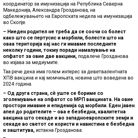
координатор за имунизација на Република Северна
Македонија, Александра Грозданова, на
одбележувањето на Европската недела на имунизација
во Скопје.
– Ниеден родител не треба да се соочи со болест
како што се пертусис и морбили, болести што на
оваа територија кај нас ги имавме последните
неколку години, токму поради намалување на
опфатот за овие две вакцини,
подвлече Грозданова
во изјава за медиумите.
Таа рече дека има голем интерес за деветвалентната
ХПВ вакцина и кај момчињата, новина што воведена во
2024 година.
– Од друга страна, сѐ уште се бориме со
зголемување на опфатот со МРП вакцината. На овие
простори имавме и епидемија од морбили. Еден јавен
апел до родителите – ова е безбедна, квалитетна
вакцина што секаде и во западноевропските земји и
секаде во светот се користи и навистина е безбедна
и заштитува,
истакна Грозданова.