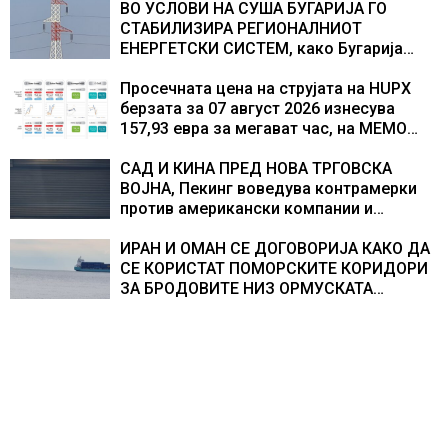
центри за податоци
ВО УСЛОВИ НА СУША БУГАРИЈА ГО
СТАБИЛИЗИРА РЕГИОНАЛНИОТ
ЕНЕРГЕТСКИ СИСТЕМ, како Бугарија
стана балкански шампион во
складирање на енергија од батерии
Просечната цена на струјата на HUPX
берзата за 07 август 2026 изнесува
157,93 евра за мегават час, на МЕМО
153,56 евра за мегават час
САД И КИНА ПРЕД НОВА ТРГОВСКА
ВОЈНА, Пекинг воведува контрамерки
против американски компании и
организации
ИРАН И ОМАН СЕ ДОГОВОРИЈА КАКО ДА
СЕ КОРИСТАТ ПОМОРСКИТЕ КОРИДОРИ
ЗА БРОДОВИТЕ НИЗ ОРМУСКАТА
ТЕСНИНА