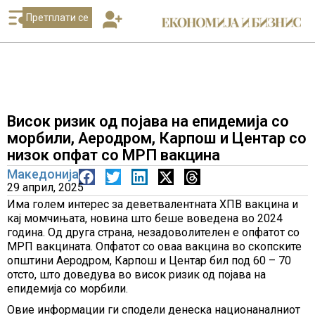
Претплати се
Висок ризик од појава на епидемија со
морбили, Аеродром, Карпош и Центар со
низок опфат со МРП вакцина
Македонија
29 април, 2025
Има голем интерес за деветвалентната ХПВ вакцина и
кај момчињата, новина што беше воведена во 2024
година. Од друга страна, незадоволителен е опфатот со
МРП вакцината. Опфатот со оваа вакцина во скопските
општини Аеродром, Карпош и Центар бил под 60 – 70
отсто, што доведува во висок ризик од појава на
епидемија со морбили.
Овие информации ги сподели денеска национаналниот