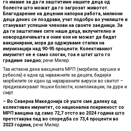
го имаме за да ги заштитиме нашите деца од
болести што можат да го загрозат животот.
Благодарение на децении напорна работа, милиони
деца денес се поздрави, учат подобро во училиште и
стануваат успешни членови на своите заедници. За
да ги заштитиме сите наши деца, вклучително и
новороденчињата и оние кои не можат да бидат
вакцинирани, мора да одржуваме стапки на
имунизација над 90-95 проценти. Колективниот
имунитет не е само слоган, тоа е штит што го
градиме заедно
, рече Милер.
Таа истакна дека вакцината МРП (морбили, заушки и
рубеола) е една од најважните за децата, бидејќи
морбилите се еден од најзаразните вируси во светот –
предизвикуваат тешки болести, компликации, па дури и
смрт.
– Во Северна Македонија сѐ уште сме далеку од
колективен имунитет, со национална покриеност со
МРП вакцина од само 72,7 отсто во 2024 година што
претставува пад во споредба со 73,4 проценти во
2023 година,
рече Милер.