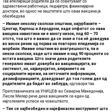
Таа апелираше родители да се советуваат со
здравствени работници, педијатри, фамилијарни
доктори, во однос на заштитата што оваа вакцина ја
обезбедува.
– Имаме неколку скопски општини, најурбаните –
Центар, Карпош и Аеродром, каде опфатот со оваа
вакцина навистина ни е многу низок, под 60 – 70
отсто, тоа што е важно да се знае и тоа нѐ доведува
во висок ризик од појава на повторно епидемија со
морбили. Имаме општини во внатрешноста, па и
некои скопски, каде што имаме и над 90 проценти со
истата вакцина. Што значи дека родителите
генерално имаат доверба во вакцинацијата, во
системот, но, најверојатно, влијанието на
социјалните мрежи, на неточните информации,
дезинформациите, доведуваат до тоа голем дел од
родителите да бидат во заблуда,
одговори таа.
Претставничката на УНИЦЕФ во Северна Македонија,
Лесли Милер рече дека вакцините се еден од
најголемите успеси на човештвото.
– Тие се најбезбеден и најефикасен инструмент што