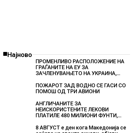
Најново
ПРОМЕНЛИВО РАСПОЛОЖЕНИЕ НА
ГРАЃАНИТЕ НА ЕУ ЗА
ЗАЧЛЕНУВАЊЕТО НА УКРАИНА,
изненадува каква е поддршката од
Полска, Франција и Германија
ПОЖАРОТ ЗАД ВОДНО СЕ ГАСИ СО
ПОМОШ ОД ТРИ АВИОНИ
АНГЛИЧАНИТЕ ЗА
НЕИСКОРИСТЕНИТЕ ЛЕКОВИ
ПЛАТИЛЕ 480 МИЛИОНИ ФУНТИ,
повик до пациентите да бараат
само лекови што навистина им се
8 АВГУСТ е ден кога Македонија се