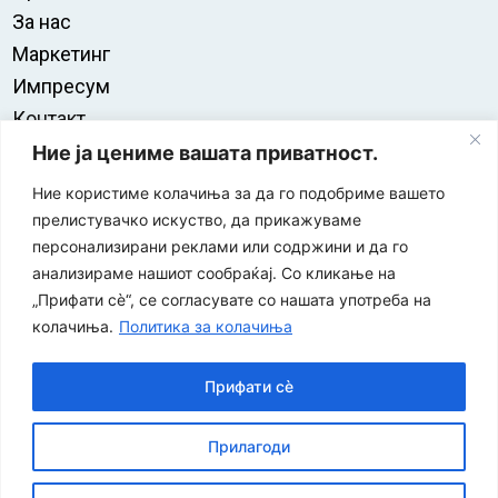
За нас
Маркетинг
Импресум
Контакт
Правила на користење
Ние ја цениме вашата приватност.
Ние користиме колачиња за да го подобриме вашето
прелистувачко искуство, да прикажуваме
персонализирани реклами или содржини и да го
анализираме нашиот сообраќај. Со кликање на
„Прифати сè“, се согласувате со нашата употреба на
колачиња.
Политика за колачиња
Прифати сè
“ЕУРО-МАК-КОМПАНИ” Д.О.О е членка на асоцијацијата
Прилагоди
за заштита на печатени медиуми