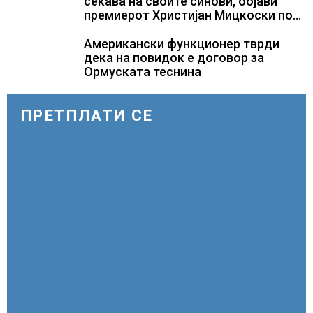
потребни
сеќава на своите синови, објави
премиерот Христијан Мицкоски по
повод 25 годишнината од
загинувањето на десетмината
Американски функционер тврди
прилепски бранители
дека на повидок е договор за
Ормуската теснина
ПРЕТПЛАТИ СЕ