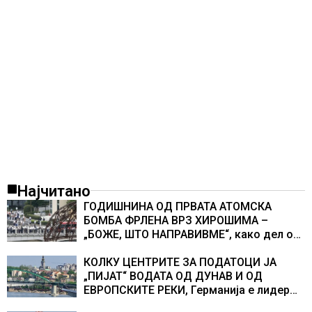
Најчитано
ГОДИШНИНА ОД ПРВАТА АТОМСКА
БОМБА ФРЛЕНА ВРЗ ХИРОШИМА –
„БОЖЕ, ШТО НАПРАВИВМЕ“, како дел од
екипажот во авионот „Енола Геј“ и
учесниците во бомбардирањето го
КОЛКУ ЦЕНТРИТЕ ЗА ПОДАТОЦИ ЈА
доживуваа овој настан што го промени
„ПИЈАТ“ ВОДАТА ОД ДУНАВ И ОД
текот на историјата
ЕВРОПСКИТЕ РЕКИ, Германија е лидер
во Европа по бројот на изградени