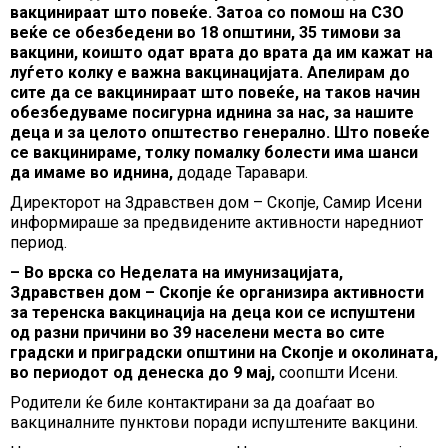
вакцинираат што повеќе. Затоа со помош на СЗО
веќе се обезбедени во 18 општини, 35 тимови за
вакцини, коишто одат врата до врата да им кажат на
луѓето колку е важна вакцинацијата. Апелирам до
сите да се вакцинираат што повеќе, на таков начин
обезбедуваме посигурна иднина за нас, за нашите
деца и за целото општество генерално. Што повеќе
се вакцинираме, толку помалку болести има шанси
да имаме во иднина,
додаде Таравари.
Директорот на Здравствен дом – Скопје, Самир Исени
информираше за предвидените активности наредниот
период.
– Во врска со Неделата на имунизацијата,
Здравствен дом – Скопје ќе организира активности
за теренска вакцинација на деца кои се испуштени
од разни причини во 39 населени места во сите
градски и приградски општини на Скопје и околината,
во периодот од денеска до 9 мај,
соопшти Исени.
Родители ќе биле контактирани за да доаѓаат во
вакциналните пунктови поради испуштените вакцини.