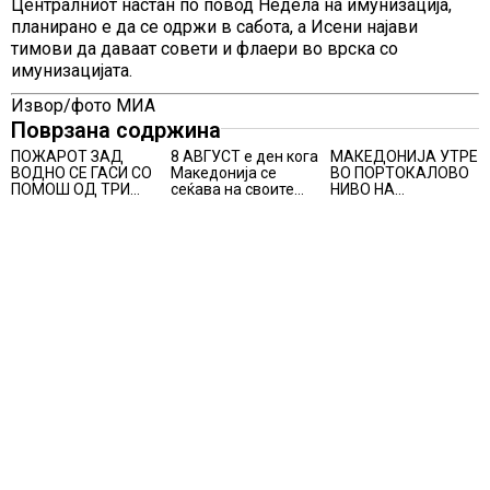
Централниот настан по повод Недела на имунизација,
планирано е да се одржи в сабота, а Исени најави
тимови да даваат совети и флаери во врска со
имунизацијата.
Извор/фото МИА
Поврзана содржина
ПОЖАРОТ ЗАД
8 АВГУСТ е ден кога
МАКЕДОНИЈА УТРЕ
ВОДНО СЕ ГАСИ СО
Македонија се
ВО ПОРТОКАЛОВО
ПОМОШ ОД ТРИ
сеќава на своите
НИВО НА
АВИОНИ
синови, објави
ОПАСНОСТ ОД
премиерот
ВИСОКИ
Христијан Мицкоски
ТЕМПЕРАТУРИ
по повод 25
годишнината од
загинувањето на
десетмината
прилепски
бранители