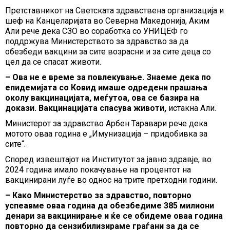
Претставникот на Светската здравствена организација и
шеф на Канцеларијата во Северна Македонија, Аким
Али рече дека СЗО во соработка со УНИЦЕФ го
поддржува Министерството за здравство за да
обезбеди вакцини за сите возрасни и за сите деца со
цел да се спасат животи.
– Ова не е време за повлекување. Знаеме дека по
епидемијата со Ковид имаше одредени прашања
околу вакцинацијата, меѓутоа, ова се базира на
докази. Вакцинацијата спасува животи,
истакна Али.
Министерот за здравство Арбен Таравари рече дека
мотото оваа година е „Имунизација – придобивка за
сите“.
Според извештајот на Институтот за јавно здравје, во
2024 година имало покачување на процентот на
вакцинирани луѓе во однос на трите претходни години.
– Како Министерство за здравство, повторно
успеавме оваа година да обезбедиме 385 милиони
денари за вакцинирање и ќе се обидеме оваа година
повторно да сензибилизираме граѓани за да се