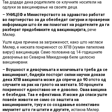
Таа додаде дека родителите се клучните носители на
одлуки за вакцинирање на своите деца.
– УНИЦЕФ и Министерството за здравство работат
во партнерство за да обезбедат сигурни и проверени
информации што ќе им помогнат на родителите да ги
разберат придобивките од вакцинацијата,
рече
Милер.
Уште една причина за загриженост, како што нагласи
Милер, е ниската покриеност со ХПВ (хуман папилома
вирус) вакцинација. Само половина од 14-годишните
девојчиња во Северна Македонија биле целосно
вакцинирани.
– Всушност и девојчињата и момчињата треба да се
вакцинираат, бидејќи постојат силни научни докази
дека ХПВ вакцината може да спречи до 90 отсто од
случаите на рак на грлото на матката. 50 проценти
покриеност едноставно не е доволно. Оваа вакцина
е безбедна. Таа е ефективна. И може да спаси уште
повеќе животи не само со заштита на
вакцинираните, туку и со создавање колективен
имунитет што ги штити и другите,
истакна Милер.