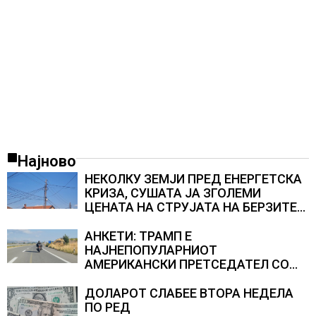
Најново
НЕКОЛКУ ЗЕМЈИ ПРЕД ЕНЕРГЕТСКА
КРИЗА, СУШАТА ЈА ЗГОЛЕМИ
ЦЕНАТА НА СТРУЈАТА НА БЕРЗИТЕ
НА НАД 700 ЕВРА ЗА МЕГАВАТ-ЧАС
АНКЕТИ: ТРАМП Е
НАЈНЕПОПУЛАРНИОТ
АМЕРИКАНСКИ ПРЕТСЕДАТЕЛ СО
ВТОР МАНДАТ, тој не ги признава
резултатите од последните анкети
ДОЛАРОТ СЛАБЕЕ ВТОРА НЕДЕЛА
ПО РЕД