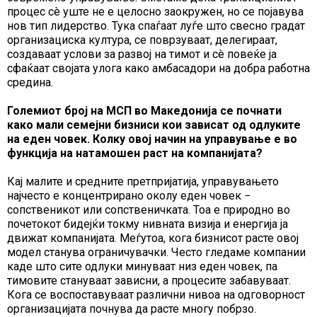
процес сè уште не е целосно заокружен, но се појавува
нов тип лидерство. Тука спаѓаат луѓе што свесно градат
организациска култура, се поврзуваат, делегираат,
создаваат услови за развој на тимот и сè повеќе ја
сфаќаат својата улога како амбасадори на добра работна
средина.
Големиот број на МСП во Македонија се почнати
како мали семејни бизниси кои зависат од одлуките
на еден човек. Колку овој начин на управување е во
функција на натамошен раст на компанијата?
Кај малите и средните претпријатија, управувањето
најчесто е концентрирано околу еден човек −
сопственикот или сопственичката. Тоа е природно во
почетокот бидејќи токму нивната визија и енергија ја
движат компанијата. Меѓутоа, кога бизнисот расте овој
модел станува ограничувачки. Често гледаме компании
каде што сите одлуки минуваат низ еден човек, па
тимовите стануваат зависни, а процесите забавуваат.
Кога се воспоставуваат различни нивоа на одговорност
организацијата почнува да расте многу побрзо.