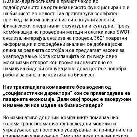
Бизнис-дијагностиката е првиот чекор во
подобрувањето на организациското функционирање и
на бизнисот во целост. Таа претставува сеопфатен
преглед на компанијата низ сите клучни аспекти:
финансиски, оперативни, структурни и културни. Преку
комбинација на проверени методи и алатки како SWOT-
анализа, интервјуа, анализа на процеси, 360° повратни
информации и споредбени анализи, се добива јасна
слика за реалната состојба и се предлагаат насоки за
унапредување. Кога компанијата ќе ги види овие
механизми отпорот кон промени значително се
намалува бидејќи станува јасно дека целта е подобра
работа за сите, а не критика на бизнисот.
Низ транзицијата компаниите беа водени од
„социјалистички директори“ кои се прилагодуваа на
пазарната економија. Дали овој процес е заокружен
и имаме ли нов модел на бизнис-лидери?
Во изминативе децении, компаниите поминаа низ
голема трансформација: од наследени модели на
управување до постепено усвојување на принципите на
современо управување. Сметаме дека транзицискиот