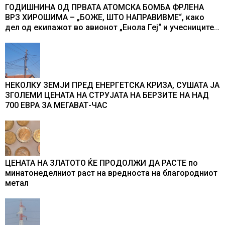
ГОДИШНИНА ОД ПРВАТА АТОМСКА БОМБА ФРЛЕНА
ВРЗ ХИРОШИМА – „БОЖЕ, ШТО НАПРАВИВМЕ“, како
дел од екипажот во авионот „Енола Геј“ и учесниците
во бомбардирањето го доживуваа овој настан што го
промени текот на историјата
НЕКОЛКУ ЗЕМЈИ ПРЕД ЕНЕРГЕТСКА КРИЗА, СУШАТА ЈА
ЗГОЛЕМИ ЦЕНАТА НА СТРУЈАТА НА БЕРЗИТЕ НА НАД
700 ЕВРА ЗА МЕГАВАТ-ЧАС
ЦЕНАТА НА ЗЛАТОТО ЌЕ ПРОДОЛЖИ ДА РАСТЕ по
минатонеделниот раст на вредноста на благородниот
метал