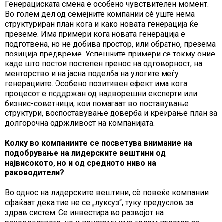
Генерациската смена е особено чувствителен момент.
Во голем дел од семејните компании сè уште нема
структуриран план кога и како новата генерација ќе
преземе. Има примери кога новата генерација е
подготвена, но не добива простор, или обратно, презема
позиција предвреме. Успешните примери се токму оние
каде што постои постепен пренос на одговорност, на
менторство и на јасна поделба на улогите меѓу
генерациите. Особено позитивен ефект има кога
процесот е поддржан од надворешни експерти или
бизнис-советници, кои помагаат во поставување
структури, воспоставување доверба и креирање план за
долгорочна одржливост на компанијата.
Колку во компаниите се посветува внимание на
подобрување на лидерските вештини од
највисокото, но и од средното ниво на
раководители?
Во однос на лидерските вештини, сè повеќе компании
сфаќаат дека тие не се „луксуз“, туку предуслов за
здрав систем. Се инвестира во развојот на