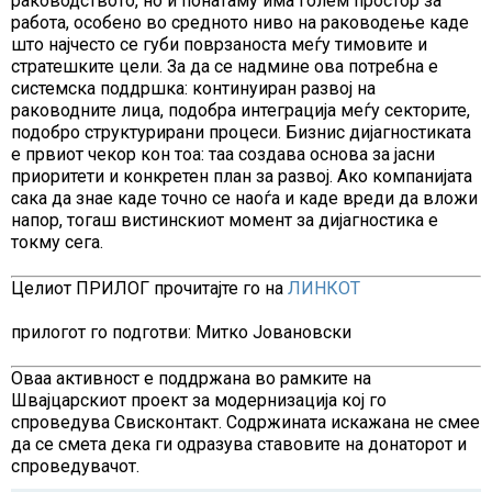
раководството, но и понатаму има голем простор за
работа, особено во средното ниво на раководење каде
што најчесто се губи поврзаноста меѓу тимовите и
стратешките цели. За да се надмине ова потребна е
системска поддршка: континуиран развој на
раководните лица, подобра интеграција меѓу секторите,
подобро структурирани процеси. Бизнис дијагностиката
е првиот чекор кон тоа: таа создава основа за јасни
приоритети и конкретен план за развој. Ако компанијата
сака да знае каде точно се наоѓа и каде вреди да вложи
напор, тогаш вистинскиот момент за дијагностика е
токму сега.
Целиот ПРИЛОГ прочитајте го на
ЛИНКОТ
прилогот го подготви: Митко Јовановски
Оваа активност е поддржана во рамките на
Швајцарскиот проект за модернизација кој го
спроведува Свисконтакт. Содржината искажана не смее
да се смета дека ги одразува ставовите на донаторот и
спроведувачот.