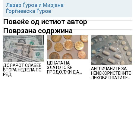
Лазар Ѓуров и Мирјана
Ѓорѓиевска Ѓуров
Повеќе од истиот автор
Поврзана содржина
ЦЕНАТА НА
ДОЛАРОТ СЛАБЕЕ
ЗЛАТОТО ЌЕ
АНГЛИЧАНИТЕ ЗА
ВТОРА НЕДЕЛА ПО
ПРОДОЛЖИ ДА
НЕИСКОРИСТЕНИТЕ
РЕД
РАСТЕ по
ЛЕКОВИ ПЛАТИЛЕ
минатонеделниот
480 МИЛИОНИ
раст на вредноста
ФУНТИ, повик до
на благородниот
пациентите да
метал
бараат само лекови
што навистина им
се потребни