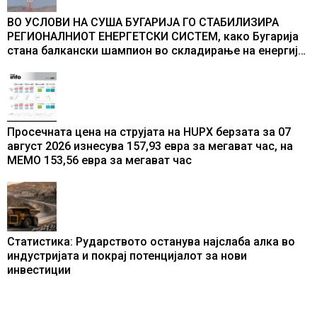
ВО УСЛОВИ НА СУША БУГАРИЈА ГО СТАБИЛИЗИРА
РЕГИОНАЛНИОТ ЕНЕРГЕТСКИ СИСТЕМ, како Бугарија
стана балкански шампион во складирање на енергија
од батерии
Просечната цена на струјата на HUPX берзата за 07
август 2026 изнесува 157,93 евра за мегават час, на
МЕМО 153,56 евра за мегават час
Статистика: Рударството останува најслаба алка во
индустријата и покрај потенцијалот за нови
инвестиции