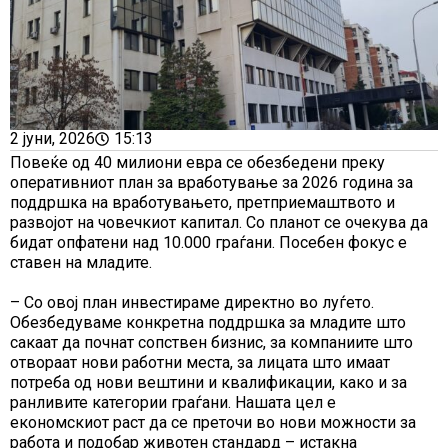
2 јуни, 2026
15:13
Повеќе од 40 милиони евра се обезбедени преку
оперативниот план за вработување за 2026 година за
поддршка на вработувањето, претприемаштвото и
развојот на човечкиот капитал. Со планот се очекува да
бидат опфатени над 10.000 граѓани. Посебен фокус е
ставен на младите.
– Со овој план инвестираме директно во луѓето.
Обезбедуваме конкретна поддршка за младите што
сакаат да почнат сопствен бизнис, за компаниите што
отвораат нови работни места, за лицата што имаат
потреба од нови вештини и квалификации, како и за
ранливите категории граѓани. Нашата цел е
економскиот раст да се преточи во нови можности за
работа и подобар животен стандард – истакна