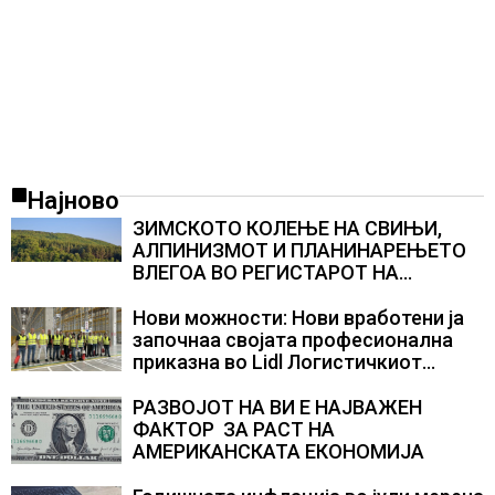
Најново
ЗИМСКОТО КОЛЕЊЕ НА СВИЊИ,
АЛПИНИЗМОТ И ПЛАНИНАРЕЊЕТО
ВЛЕГОА ВО РЕГИСТАРОТ НА
КУЛТУРНО НАСЛЕДСТВО НА
СЛОВЕНИЈА
Нови можности: Нови вработени ја
започнаа својата професионална
приказна во Lidl Логистичкиот
центар во Куманово
РАЗВОЈОТ НА ВИ Е НАЈВАЖЕН
ФАКТОР ЗА РАСТ НА
АМЕРИКАНСКАТА ЕКОНОМИЈА