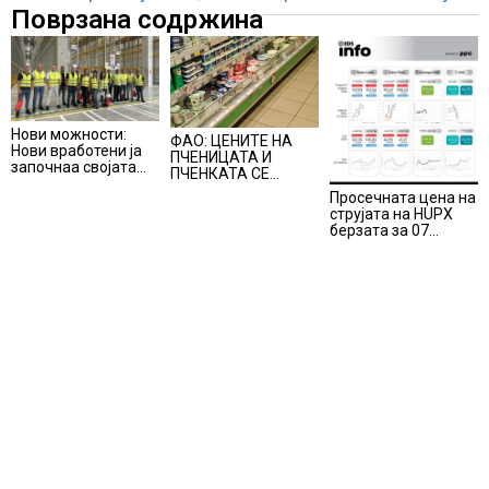
Поврзана содржина
Нови можности:
ФАО: ЦЕНИТЕ НА
Нови вработени ја
ПЧЕНИЦАТА И
започнаа својата
ПЧЕНКАТА СЕ
професионална
ПОВИСОКИ ВО
Просечната цена на
приказна во Lidl
ЈУЛИ, млекото и
струјата на HUPX
Логистичкиот
месото бележат
берзата за 07
центар во Куманово
пониски цени
август 2026
изнесува 157,93
евра за мегават
час, на МЕМО 153,56
евра за мегават час