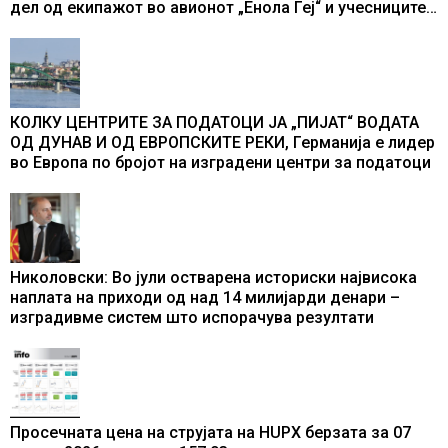
дел од екипажот во авионот „Енола Геј“ и учесниците
во бомбардирањето го доживуваа овој настан што го
промени текот на историјата
КОЛКУ ЦЕНТРИТЕ ЗА ПОДАТОЦИ ЈА „ПИЈАТ“ ВОДАТА
ОД ДУНАВ И ОД ЕВРОПСКИТЕ РЕКИ, Германија е лидер
во Европа по бројот на изградени центри за податоци
Николовски: Во јули остварена историски највисока
наплата на приходи од над 14 милијарди денари –
изградивме систем што испорачува резултати
Просечната цена на струјата на HUPX берзата за 07