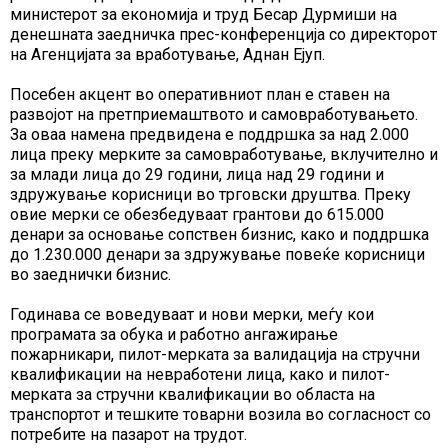
министерот за економија и труд Бесар Дурмиши на
денешната заедничка прес-конференција со директорот
на Агенцијата за вработување, Аднан Ејуп.
Посебен акцент во оперативниот план е ставен на
развојот на претприемаштвото и самовработувањето.
За оваа намена предвидена е поддршка за над 2.000
лица преку мерките за самовработување, вклучително и
за млади лица до 29 години, лица над 29 години и
здружување корисници во трговски друштва. Преку
овие мерки се обезбедуваат грантови до 615.000
денари за основање сопствен бизнис, како и поддршка
до 1.230.000 денари за здружување повеќе корисници
во заеднички бизнис.
Годинава се воведуваат и нови мерки, меѓу кои
програмата за обука и работно ангажирање
пожарникари, пилот-мерката за валидација на стручни
квалификации на невработени лица, како и пилот-
мерката за стручни квалификации во областа на
транспортот и тешките товарни возила во согласност со
потребите на пазарот на трудот.