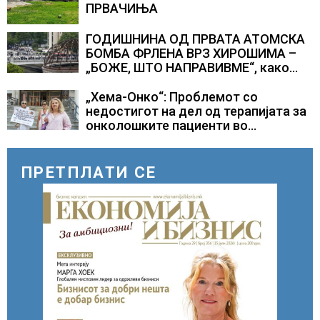
ПРВАЧИЊА
ГОДИШНИНА ОД ПРВАТА АТОМСКА
БОМБА ФРЛЕНА ВРЗ ХИРОШИМА –
„БОЖЕ, ШТО НАПРАВИВМЕ“, како
дел од екипажот во авионот „Енола
Геј“ и учесниците во
„Хема-Онко“: Проблемот со
бомбардирањето го доживуваа овој
недостигот на дел од терапијата за
настан што го промени текот на
онколошките пациенти во
историјата
моментот е надминат
ПРЕТПЛАТИ СЕ