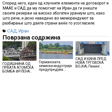
Според него, еден од клучните елементи на договорот е
МААЕ и САД да му помогнат на Иран да ги уништи
своите резерви на високо збогатен ураниум што, како
што рече, е јасно наведено во меморандумот за
разбирање што двете страни веќе го усогласиле.
САД
,
Иран
Поврзана содржина
САД И КИНА ПРЕД
Германската
НОВА ТРГОВСКА
ГОДИШНИНА ОД
хемиска индустрија
ВОЈНА, Пекинг
ПРВАТА АТОМСКА
предупредува:
воведува
БОМБА ФРЛЕНА
Ниските водостои
контрамерки
ВРЗ ХИРОШИМА –
на Рајна може да го
против
„БОЖЕ, ШТО
намалат
американски
НАПРАВИВМЕ“, како
производството
компании и
дел од екипажот во
организации
авионот „Енола Геј“
и учесниците во
бомбардирањето го
доживуваа овој
настан што го
промени текот на