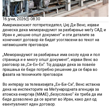
16 јуни, 2026
08:30
Американскиот потпретседател, Џеј Ди Венс, изјави
денеска дека меморандумот за разбирање меѓу САД и
Иран е „мошне општ документ“ и оти деталите за
конечниот договор ќе бидат усогласени во текот на
натамошните преговори.
„Меморандумот за разбирање има околу една и пол
страница и е многу општ документ“, изјави Венс во
разговор за „Си-Ен-Ен“. Тој додаде дека за повеќе
прашања ќе биде потребно решение да се бара во
фазата на техничките преговори.
Во интервју за телевизијата „Ен-Би-Си“, Венс истакна
дека на инспекторите на Меѓународната агенција за
атомска енергија (МААЕ) „безусловно“ ќе треба да им
биде дозволено да се вратат во Иран, како дел од
евентуалниот иден договор.