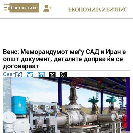
Претплати се
Венс: Меморандумот меѓу САД и Иран е
општ документ, деталите допрва ќе се
договараат
Свет