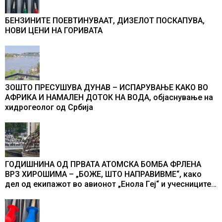
БЕНЗИНИТЕ ПОЕВТИНУВААТ, ДИЗЕЛОТ ПОСКАПУВА,
НОВИ ЦЕНИ НА ГОРИВАТА
ЗОШТО ПРЕСУШУВА ДУНАВ – ИСПАРУВАЊЕ КАКО ВО
АФРИКА И НАМАЛЕН ДОТОК НА ВОДА, објаснување на
хидрогеолог од Србија
ГОДИШНИНА ОД ПРВАТА АТОМСКА БОМБА ФРЛЕНА
ВРЗ ХИРОШИМА – „БОЖЕ, ШТО НАПРАВИВМЕ“, како
дел од екипажот во авионот „Енола Геј“ и учесниците
во бомбардирањето го доживуваа овој настан што го
промени текот на историјата