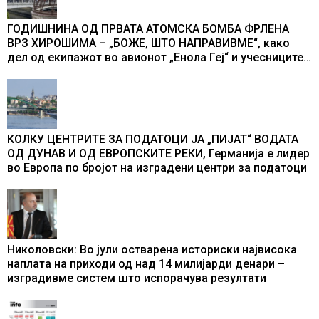
ГОДИШНИНА ОД ПРВАТА АТОМСКА БОМБА ФРЛЕНА
ВРЗ ХИРОШИМА – „БОЖЕ, ШТО НАПРАВИВМЕ“, како
дел од екипажот во авионот „Енола Геј“ и учесниците
во бомбардирањето го доживуваа овој настан што го
промени текот на историјата
КОЛКУ ЦЕНТРИТЕ ЗА ПОДАТОЦИ ЈА „ПИЈАТ“ ВОДАТА
ОД ДУНАВ И ОД ЕВРОПСКИТЕ РЕКИ, Германија е лидер
во Европа по бројот на изградени центри за податоци
Николовски: Во јули остварена историски највисока
наплата на приходи од над 14 милијарди денари –
изградивме систем што испорачува резултати