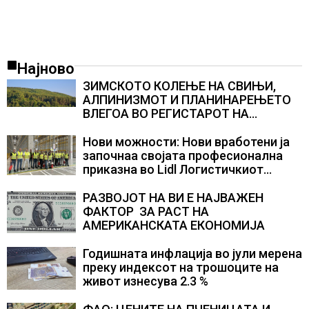
Најново
ЗИМСКОТО КОЛЕЊЕ НА СВИЊИ,
АЛПИНИЗМОТ И ПЛАНИНАРЕЊЕТО
ВЛЕГОА ВО РЕГИСТАРОТ НА
КУЛТУРНО НАСЛЕДСТВО НА
СЛОВЕНИЈА
Нови можности: Нови вработени ја
започнаа својата професионална
приказна во Lidl Логистичкиот
центар во Куманово
РАЗВОЈОТ НА ВИ Е НАЈВАЖЕН
ФАКТОР ЗА РАСТ НА
АМЕРИКАНСКАТА ЕКОНОМИЈА
Годишната инфлација во јули мерена
преку индексот на трошоците на
живот изнесува 2.3 %