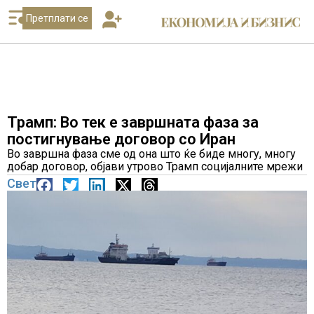
Претплати се
Трамп: Во тек е завршната фаза за
постигнување договор со Иран
Во завршна фаза сме од она што ќе биде многу, многу
добар договор, објави утрово Трамп социјалните мрежи
Свет