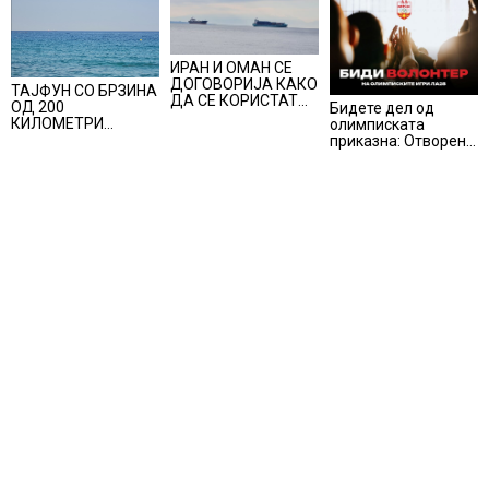
ИРАН И ОМАН СЕ
ДОГОВОРИЈА КАКО
ТАЈФУН СО БРЗИНА
ДА СЕ КОРИСТАТ
ОД 200
Бидете дел од
ПОМОРСКИТЕ
КИЛОМЕТРИ
олимписката
КОРИДОРИ ЗА
ПОМИНА НИЗ
приказна: Отворени
БРОДОВИТЕ НИЗ
ЈАПОНИЈА, над 500
апликации за
ОРМУСКАТА
авионски летови
волонтери за Игрите
ТЕСНИНА
откажани
во Лос Анџелес
2028