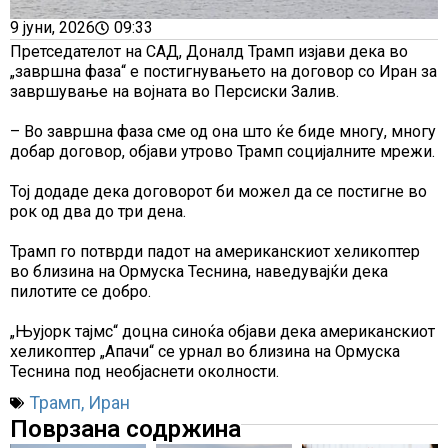
9 јуни, 2026
09:33
Претседателот на САД, Доналд Трамп изјави дека во
„завршна фаза“ е постигнувањето на договор со Иран за
завршување на војната во Персиски Залив.
– Во завршна фаза сме од она што ќе биде многу, многу
добар договор, објави утрово Трамп социјалните мрежи.
Тој додаде дека договорот би можел да се постигне во
рок од два до три дена.
Трамп го потврди падот на американскиот хеликоптер
во близина на Ормуска Теснина, наведувајќи дека
пилотите се добро.
„Њујорк тајмс“ доцна синоќа објави дека американскиот
хеликоптер „Апачи“ се урнал во близина на Ормуска
Теснина под необјаснети околности.
Трамп
,
Иран
Поврзана содржина