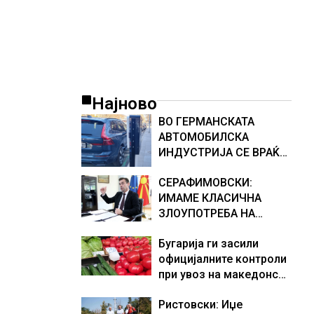
Најново
ВО ГЕРМАНСКАТА
АВТОМОБИЛСКА
ИНДУСТРИЈА СЕ ВРАЌА
ОПТИМИЗМОТ
СЕРАФИМОВСКИ:
ИМАМЕ КЛАСИЧНА
ЗЛОУПОТРЕБА НА
СУБВЕНЦИИТЕ И ПРИ
Бугарија ги засили
ОТКУПОТ НА МЛЕКОТО
официјалните контроли
при увоз на македонско
свежо овошје, домати и
Ристовски: Иџе
пиперки, објави АХВ