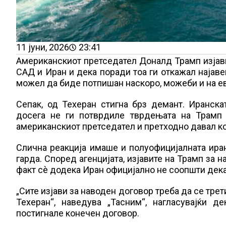
11 јуни, 2026
23:41
Американскиот претседател Доналд Трамп изјави
САД и Иран и дека поради тоа ги откажал најаве
можел да биде потпишан наскоро, можеби и на ев
Сепак, од Техеран стигна брз демант. Иранск
досега не ги потврдиле тврдењата на Трамп 
американскиот претседател и претходно давал к
Слична реакција имаше и полуофицијалната иран
гарда. Според агенцијата, изјавите на Трамп за 
факт сè додека Иран официјално не соопшти дека
„Сите изјави за наводен договор треба да се тре
Техеран“, наведува „Тасним“, нагласувајќи 
постигнале конечен договор.