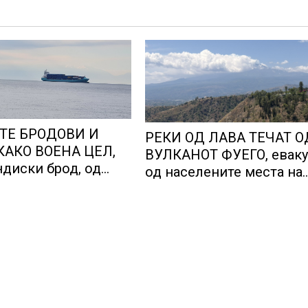
ТЕ БРОДОВИ И
РЕКИ ОД ЛАВА ТЕЧАТ О
КАКО ВОЕНА ЦЕЛ,
ВУЛКАНОТ ФУЕГО, еваку
ндиски брод, од
од населените места на
нкер истекува
падините на вулканот ко
близина на Антигва