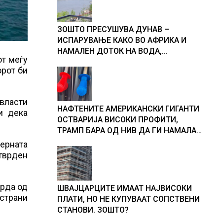
ЗОШТО ПРЕСУШУВА ДУНАВ –
ИСПАРУВАЊЕ КАКО ВО АФРИКА И
НАМАЛЕН ДОТОК НА ВОДА,
от меѓу
објаснување на хидрогеолог од
орот би
Србија
власти
НАФТЕНИТЕ АМЕРИКАНСКИ ГИГАНТИ
и дека
ОСТВАРИЈА ВИСОКИ ПРОФИТИ,
ТРАМП БАРА ОД НИВ ДА ГИ НАМАЛАТ
ЦЕНИТЕ НА ГОРИВАТА
нерната
отврден
врда од
ШВАЈЦАРЦИТЕ ИМААТ НАЈВИСОКИ
страни
ПЛАТИ, НО НЕ КУПУВААТ СОПСТВЕНИ
СТАНОВИ. ЗОШТО?