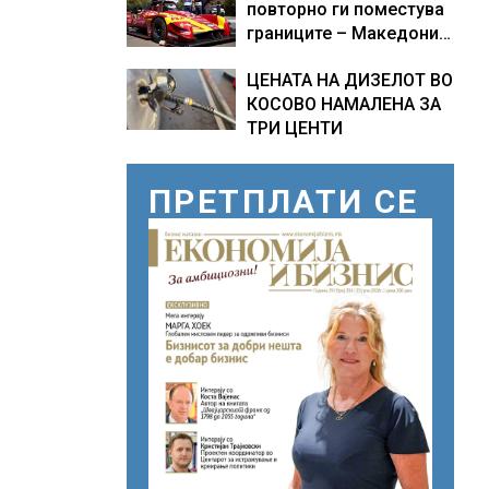
повторно ги поместува
границите – Македонија
добива нова причина за
ЦЕНАТА НА ДИЗЕЛОТ ВО
гордост
КОСОВО НАМАЛЕНА ЗА
ТРИ ЦЕНТИ
ПРЕТПЛАТИ СЕ