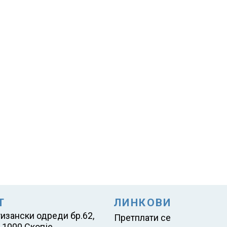
Т
ЛИНКОВИ
тизански одреди бр.62,
Претплати се
 1000 Скопје