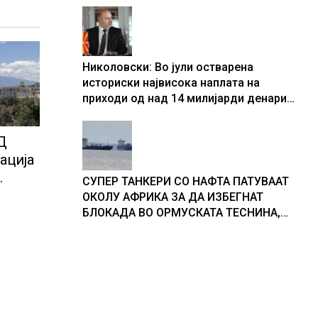
Николовски: Во јули остварена
историски највисока наплата на
приходи од над 14 милијарди денари
– изградивме систем што испорачува
резултати
Д
ација
СУПЕР ТАНКЕРИ СО НАФТА ПАТУВААТ
ј е во
ОКОЛУ АФРИКА ЗА ДА ИЗБЕГНАТ
БЛОКАДА ВО ОРМУСКАТА ТЕСНИНА,
повеќе од 1.000 бродови поминаа низ
морскиот премин со помош на
американската војска