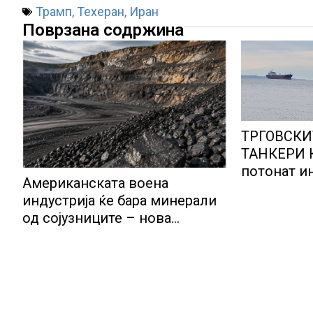
Трамп
,
Техеран
,
Иран
Поврзана содржина
ТРГОВСКИ
ТАНКЕРИ 
потонат и
Американската воена
насукан та
индустрија ќе бара минерали
нафта…
од сојузниците – нова
можност за земјите што
располагаат со бакар