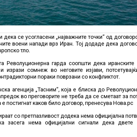
 дека се усогласени „најважните точки“ од договор
ните воени напади врз Иран. Тој додаде дека догов
ропско тло.
ата Револуционерна гарда соопшти дека иранските 
и изрази сомнеж во неговите изјави, потсетувајќ
онтрадикторни пораки поврзани со конфликтот.
ска агенција „Тасним“, која е блиска до Револуцио
напредок во преговорите не треба да се сметаат за п
 е постигнат каков било договор, пренесува Нова.рс
тираат со претпазливост додека нема официјална пот
дека засега нема официјални сигнали дека двете 