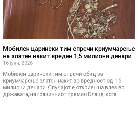
Мобилен царински тим спречи криумчарење
на златен накит вреден 1,5 милиони денари
16 јуни, 2026
Мобилен царински тим спречи обид за
криумчарење златен накит во вредност од 1,5
милиони денари. Случајот е откриен на влез во
државата, на граничниот премин Блаце, кога