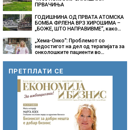
ПРВАЧИЊА
ГОДИШНИНА ОД ПРВАТА АТОМСКА
БОМБА ФРЛЕНА ВРЗ ХИРОШИМА –
„БОЖЕ, ШТО НАПРАВИВМЕ“, како
дел од екипажот во авионот „Енола
Геј“ и учесниците во
„Хема-Онко“: Проблемот со
бомбардирањето го доживуваа овој
недостигот на дел од терапијата за
настан што го промени текот на
онколошките пациенти во
историјата
моментот е надминат
ПРЕТПЛАТИ СЕ