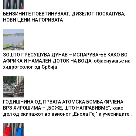
БЕНЗИНИТЕ ПОЕВТИНУВААТ, ДИЗЕЛОТ ПОСКАПУВА,
НОВИ ЦЕНИ НА ГОРИВАТА
ЗОШТО ПРЕСУШУВА ДУНАВ – ИСПАРУВАЊЕ КАКО ВО
АФРИКА И НАМАЛЕН ДОТОК НА ВОДА, објаснување на
хидрогеолог од Србија
ГОДИШНИНА ОД ПРВАТА АТОМСКА БОМБА ФРЛЕНА
ВРЗ ХИРОШИМА – „БОЖЕ, ШТО НАПРАВИВМЕ“, како
дел од екипажот во авионот „Енола Геј“ и учесниците
во бомбардирањето го доживуваа овој настан што го
промени текот на историјата