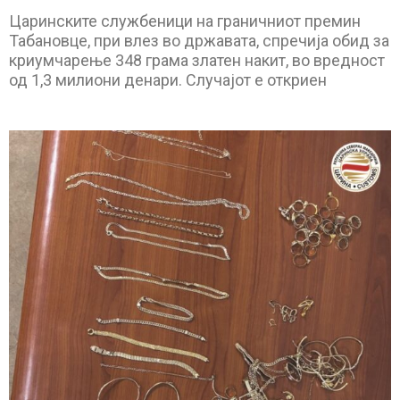
Царинските службеници на граничниот премин
Табановце, при влез во државата, спречија обид за
криумчарење 348 грама златен накит, во вредност
од 1,3 милиони денари. Случајот е откриен