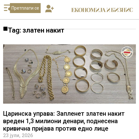
Претплати се
Tag: златен накит
Царинска управа: Запленет златен накит
вреден 1,3 милиони денари, поднесена
кривична пријава против едно лице
23 јули, 2026