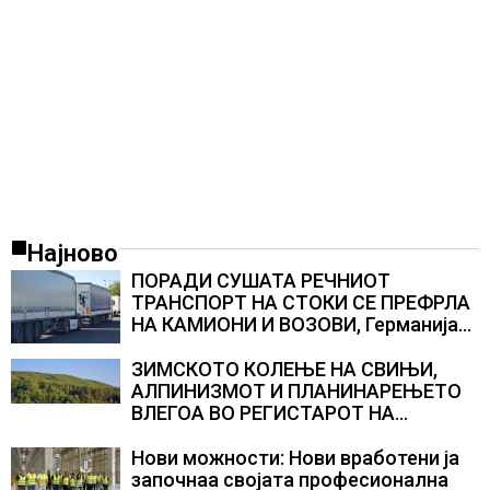
Најново
ПОРАДИ СУШАТА РЕЧНИОТ
ТРАНСПОРТ НА СТОКИ СЕ ПРЕФРЛА
НА КАМИОНИ И ВОЗОВИ, Германија
со итни мерки овозможува
камионџиите да возат и во недела
ЗИМСКОТО КОЛЕЊЕ НА СВИЊИ,
АЛПИНИЗМОТ И ПЛАНИНАРЕЊЕТО
ВЛЕГОА ВО РЕГИСТАРОТ НА
КУЛТУРНО НАСЛЕДСТВО НА
СЛОВЕНИЈА
Нови можности: Нови вработени ја
започнаа својата професионална