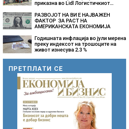
приказна во Lidl Логистичкиот
центар во Куманово
РАЗВОЈОТ НА ВИ Е НАЈВАЖЕН
ФАКТОР ЗА РАСТ НА
АМЕРИКАНСКАТА ЕКОНОМИЈА
Годишната инфлација во јули мерена
преку индексот на трошоците на
живот изнесува 2.3 %
ПРЕТПЛАТИ СЕ