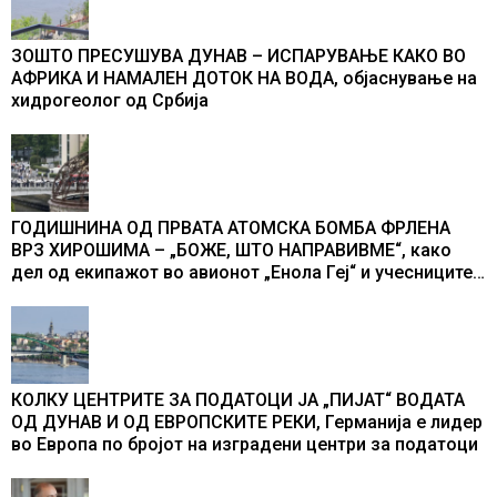
ЗОШТО ПРЕСУШУВА ДУНАВ – ИСПАРУВАЊЕ КАКО ВО
АФРИКА И НАМАЛЕН ДОТОК НА ВОДА, објаснување на
хидрогеолог од Србија
ГОДИШНИНА ОД ПРВАТА АТОМСКА БОМБА ФРЛЕНА
ВРЗ ХИРОШИМА – „БОЖЕ, ШТО НАПРАВИВМЕ“, како
дел од екипажот во авионот „Енола Геј“ и учесниците
во бомбардирањето го доживуваа овој настан што го
промени текот на историјата
КОЛКУ ЦЕНТРИТЕ ЗА ПОДАТОЦИ ЈА „ПИЈАТ“ ВОДАТА
ОД ДУНАВ И ОД ЕВРОПСКИТЕ РЕКИ, Германија е лидер
во Европа по бројот на изградени центри за податоци