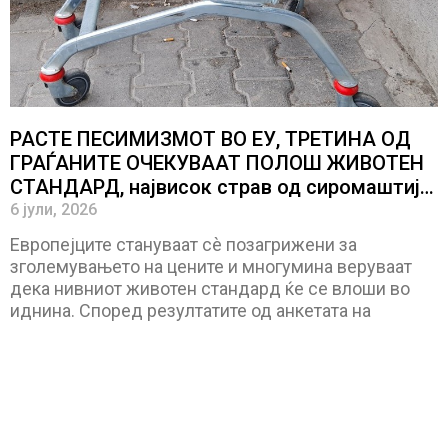
РАСТЕ ПЕСИМИЗМОТ ВО ЕУ, ТРЕТИНА ОД
ГРАЃАНИТЕ ОЧЕКУВААТ ПОЛОШ ЖИВОТЕН
СТАНДАРД, највисок страв од сиромаштија
изразиле Французите
6 јули, 2026
Европејците стануваат сè позагрижени за
зголемувањето на цените и многумина веруваат
дека нивниот животен стандард ќе се влоши во
иднина. Според резултатите од анкетата на