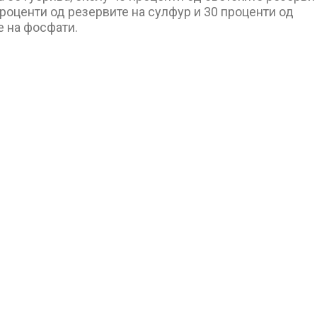
проценти од резервите на сулфур и 30 проценти од
е на фосфати.