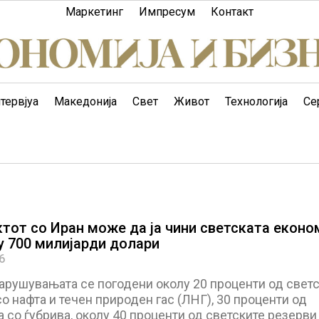
Маркетинг
Импресум
Контакт
тервјуа
Македонија
Свет
Живот
Технологија
Се
тот со Иран може да ја чини светската еконо
у 700 милијарди долари
6
арушувањата се погодени околу 20 проценти од светс
со нафта и течен природен гас (ЛНГ), 30 проценти од
а со ѓубрива, околу 40 проценти од светските резерви