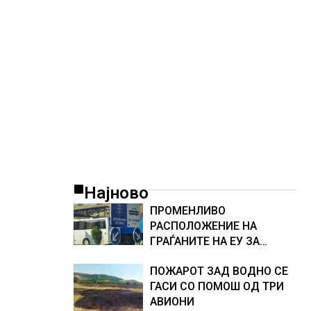
ТЕСНИНА
Најново
ПРОМЕНЛИВО
РАСПОЛОЖЕНИЕ НА
ГРАЃАНИТЕ НА ЕУ ЗА
ЗАЧЛЕНУВАЊЕТО НА
ПОЖАРОТ ЗАД ВОДНО СЕ
УКРАИНА, изненадува
ГАСИ СО ПОМОШ ОД ТРИ
каква е поддршката од
АВИОНИ
Полска, Франција и