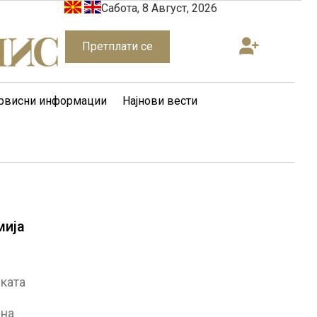
Сабота, 8 Август, 2026
Претплати се
рвисни информации
Најнови вести
мија
ката
 на