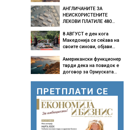
Германија
АНГЛИЧАНИТЕ ЗА
НЕИСКОРИСТЕНИТЕ
ЛЕКОВИ ПЛАТИЛЕ 480
МИЛИОНИ ФУНТИ, повик
8 АВГУСТ е ден кога
до пациентите да бараат
Македонија се сеќава на
само лекови што
своите синови, објави
навистина им се потребни
премиерот Христијан
Американски функционер
Мицкоски по повод 25
тврди дека на повидок е
годишнината од
договор за Ормуската
загинувањето на
теснина
десетмината прилепски
бранители
ПРЕТПЛАТИ СЕ