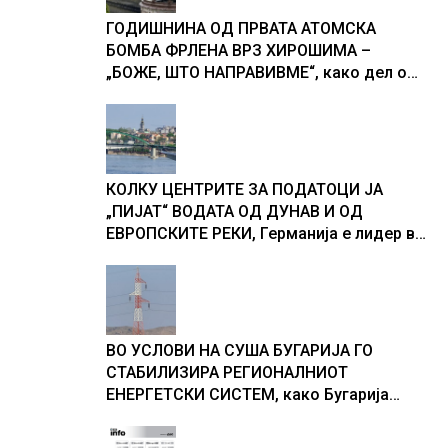
ГОДИШНИНА ОД ПРВАТА АТОМСКА
БОМБА ФРЛЕНА ВРЗ ХИРОШИМА –
„БОЖЕ, ШТО НАПРАВИВМЕ“, како дел од
екипажот во авионот „Енола Геј“ и
учесниците во бомбардирањето го
доживуваа овој настан што го промени
текот на историјата
КОЛКУ ЦЕНТРИТЕ ЗА ПОДАТОЦИ ЈА
„ПИЈАТ“ ВОДАТА ОД ДУНАВ И ОД
ЕВРОПСКИТЕ РЕКИ, Германија е лидер во
Европа по бројот на изградени центри за
податоци
ВО УСЛОВИ НА СУША БУГАРИЈА ГО
СТАБИЛИЗИРА РЕГИОНАЛНИОТ
ЕНЕРГЕТСКИ СИСТЕМ, како Бугарија
стана балкански шампион во
складирање на енергија од батерии