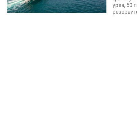
уреа, 50 
резервит