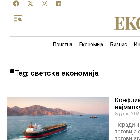
Почетна
Економија
Бизнис
Ин
Tag: светска економија
Конфлик
најмалк
8 јуни, 202
Поради н
трговија 
трговијат