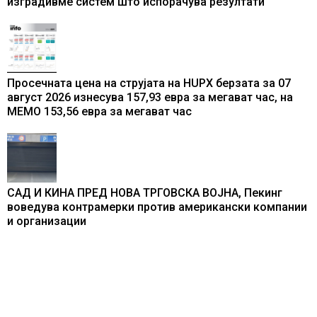
изградивме систем што испорачува резултати
Просечната цена на струјата на HUPX берзата за 07
август 2026 изнесува 157,93 евра за мегават час, на
МЕМО 153,56 евра за мегават час
САД И КИНА ПРЕД НОВА ТРГОВСКА ВОЈНА, Пекинг
воведува контрамерки против американски компании
и организации