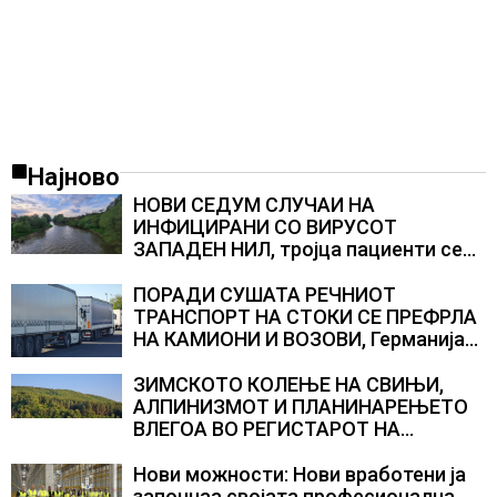
Најново
НОВИ СЕДУМ СЛУЧАИ НА
ИНФИЦИРАНИ СО ВИРУСОТ
ЗАПАДЕН НИЛ, тројца пациенти се
во критична состојба
ПОРАДИ СУШАТА РЕЧНИОТ
ТРАНСПОРТ НА СТОКИ СЕ ПРЕФРЛА
НА КАМИОНИ И ВОЗОВИ, Германија
со итни мерки овозможува
камионџиите да возат и во недела
ЗИМСКОТО КОЛЕЊЕ НА СВИЊИ,
АЛПИНИЗМОТ И ПЛАНИНАРЕЊЕТО
ВЛЕГОА ВО РЕГИСТАРОТ НА
КУЛТУРНО НАСЛЕДСТВО НА
СЛОВЕНИЈА
Нови можности: Нови вработени ја
започнаа својата професионална