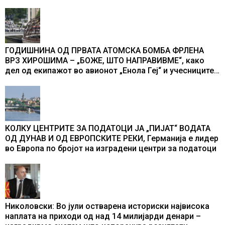
ГОДИШНИНА ОД ПРВАТА АТОМСКА БОМБА ФРЛЕНА
ВРЗ ХИРОШИМА – „БОЖЕ, ШТО НАПРАВИВМЕ“, како
дел од екипажот во авионот „Енола Геј“ и учесниците
во бомбардирањето го доживуваа овој настан што го
промени текот на историјата
КОЛКУ ЦЕНТРИТЕ ЗА ПОДАТОЦИ ЈА „ПИЈАТ“ ВОДАТА
ОД ДУНАВ И ОД ЕВРОПСКИТЕ РЕКИ, Германија е лидер
во Европа по бројот на изградени центри за податоци
Николовски: Во јули остварена историски највисока
наплата на приходи од над 14 милијарди денари –