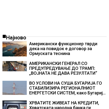
Најново
Американски функционер тврди
дека на повидок е договор за
Ормуската теснина
АМЕРИКАНСКИ ГЕНЕРАЛ СО
ПРЕДУПРЕДУВАЊЕ ДО ТРАМП:
„ВОЈНАТА НЕ ДАВА РЕЗУЛТАТИ“
ВО УСЛОВИ НА СУША БУГАРИЈА ГО
СТАБИЛИЗИРА РЕГИОНАЛНИОТ
ЕНЕРГЕТСКИ СИСТЕМ, како Бугарија
стана балкански шампион во
складирање на енергија од батерии
ХРВАТИТЕ ЖИВЕАТ НА КРЕДИТИ,
Хрватската народна банка ги