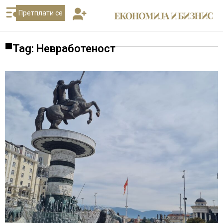
Претплати се
Tag: Невработеност