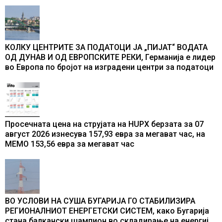
во бомбардирањето го доживуваа овој настан што го
промени текот на историјата
КОЛКУ ЦЕНТРИТЕ ЗА ПОДАТОЦИ ЈА „ПИЈАТ“ ВОДАТА
ОД ДУНАВ И ОД ЕВРОПСКИТЕ РЕКИ, Германија е лидер
во Европа по бројот на изградени центри за податоци
Просечната цена на струјата на HUPX берзата за 07
август 2026 изнесува 157,93 евра за мегават час, на
МЕМО 153,56 евра за мегават час
ВО УСЛОВИ НА СУША БУГАРИЈА ГО СТАБИЛИЗИРА
РЕГИОНАЛНИОТ ЕНЕРГЕТСКИ СИСТЕМ, како Бугарија
стана балкански шампион во складирање на енергија