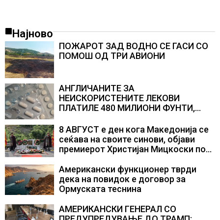
Најново
ПОЖАРОТ ЗАД ВОДНО СЕ ГАСИ СО
ПОМОШ ОД ТРИ АВИОНИ
АНГЛИЧАНИТЕ ЗА
НЕИСКОРИСТЕНИТЕ ЛЕКОВИ
ПЛАТИЛЕ 480 МИЛИОНИ ФУНТИ,
повик до пациентите да бараат
само лекови што навистина им се
8 АВГУСТ е ден кога Македонија се
потребни
сеќава на своите синови, објави
премиерот Христијан Мицкоски по
повод 25 годишнината од
загинувањето на десетмината
Американски функционер тврди
прилепски бранители
дека на повидок е договор за
Ормуската теснина
АМЕРИКАНСКИ ГЕНЕРАЛ СО
ПРЕДУПРЕДУВАЊЕ ДО ТРАМП: