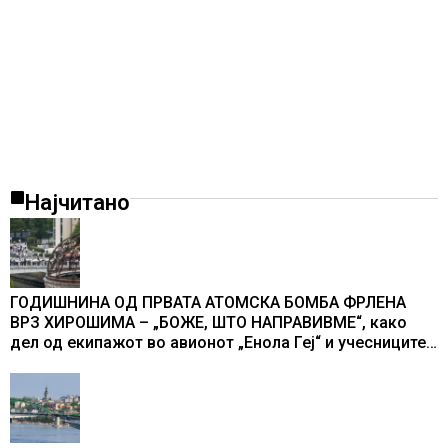
Најчитано
ГОДИШНИНА ОД ПРВАТА АТОМСКА БОМБА ФРЛЕНА
ВРЗ ХИРОШИМА – „БОЖЕ, ШТО НАПРАВИВМЕ“, како
дел од екипажот во авионот „Енола Геј“ и учесниците
во бомбардирањето го доживуваа овој настан што го
промени текот на историјата