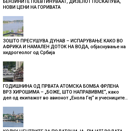
БЕНЗИНИТЕ ПОЕВТИНУВААТ, ДИЗЕЛОТ ПОСКАПУВА,
НОВИ ЦЕНИ НА ГОРИВАТА
ЗОШТО ПРЕСУШУВА ДУНАВ – ИСПАРУВАЊЕ КАКО ВО
АФРИКА И НАМАЛЕН ДОТОК НА ВОДА, објаснување на
хидрогеолог од Србија
ГОДИШНИНА ОД ПРВАТА АТОМСКА БОМБА ФРЛЕНА
ВРЗ ХИРОШИМА – „БОЖЕ, ШТО НАПРАВИВМЕ“, како
дел од екипажот во авионот „Енола Геј“ и учесниците
во бомбардирањето го доживуваа овој настан што го
промени текот на историјата