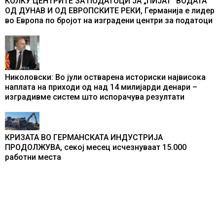
КОЛКУ ЦЕНТРИТЕ ЗА ПОДАТОЦИ ЈА „ПИЈАТ“ ВОДАТА
ОД ДУНАВ И ОД ЕВРОПСКИТЕ РЕКИ, Германија е лидер
во Европа по бројот на изградени центри за податоци
Николовски: Во јули остварена историски највисока
наплата на приходи од над 14 милијарди денари –
изградивме систем што испорачува резултати
КРИЗАТА ВО ГЕРМАНСКАТА ИНДУСТРИЈА
ПРОДОЛЖУВА, секој месец исчезнуваат 15.000
работни места