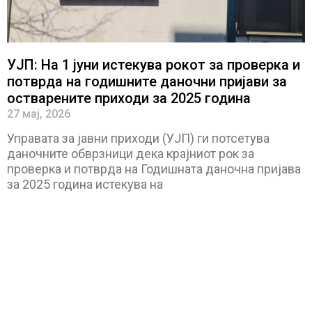
УЈП: На 1 јуни истекува рокот за проверка и
потврда на годишните даночни пријави за
остварените приходи за 2025 година
27 мај, 2026
Управата за јавни приходи (УЈП) ги потсетува
даночните обврзници дека крајниот рок за
проверка и потврда на Годишната даночна пријава
за 2025 година истекува на