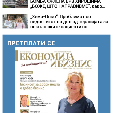
БОМБА ФРЛЕНА ВРЗ ХИРОШИМА –
„БОЖЕ, ШТО НАПРАВИВМЕ“, како
дел од екипажот во авионот „Енола
Геј“ и учесниците во
„Хема-Онко“: Проблемот со
бомбардирањето го доживуваа овој
недостигот на дел од терапијата за
настан што го промени текот на
онколошките пациенти во
историјата
моментот е надминат
ПРЕТПЛАТИ СЕ