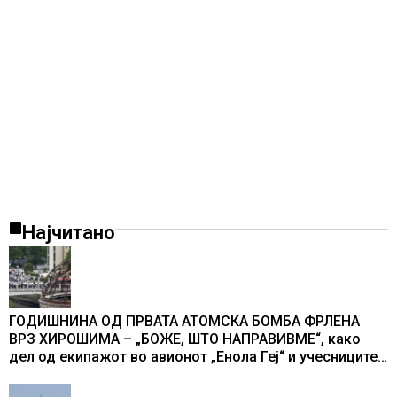
Најчитано
ГОДИШНИНА ОД ПРВАТА АТОМСКА БОМБА ФРЛЕНА
ВРЗ ХИРОШИМА – „БОЖЕ, ШТО НАПРАВИВМЕ“, како
дел од екипажот во авионот „Енола Геј“ и учесниците
во бомбардирањето го доживуваа овој настан што го
промени текот на историјата