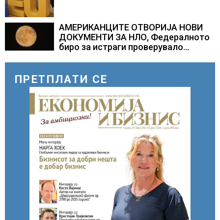
АМЕРИКАНЦИТЕ ОТВОРИЈА НОВИ
ДОКУМЕНТИ ЗА НЛО, Федералното
биро за истраги проверувало
снимки за „Големи темни
триаголници со светла“
ПРЕТПЛАТИ СЕ