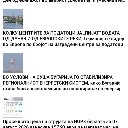
дел од екипажот во авионот „Енола Геј“ и учесниците
во бомбардирањето го доживуваа овој настан што го
промени текот на историјата
КОЛКУ ЦЕНТРИТЕ ЗА ПОДАТОЦИ ЈА „ПИЈАТ“ ВОДАТА
ОД ДУНАВ И ОД ЕВРОПСКИТЕ РЕКИ, Германија е лидер
во Европа по бројот на изградени центри за податоци
ВО УСЛОВИ НА СУША БУГАРИЈА ГО СТАБИЛИЗИРА
РЕГИОНАЛНИОТ ЕНЕРГЕТСКИ СИСТЕМ, како Бугарија
стана балкански шампион во складирање на енергија
од батерии
Просечната цена на струјата на HUPX берзата за 07
август 2026 изнесува 157,93 евра за мегават час, на