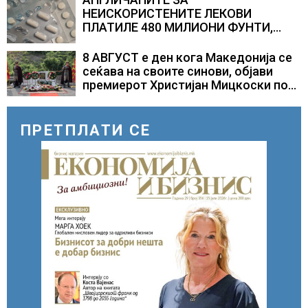
НЕИСКОРИСТЕНИТЕ ЛЕКОВИ
ПЛАТИЛЕ 480 МИЛИОНИ ФУНТИ,
повик до пациентите да бараат
само лекови што навистина им се
8 АВГУСТ е ден кога Македонија се
потребни
сеќава на своите синови, објави
премиерот Христијан Мицкоски по
повод 25 годишнината од
загинувањето на десетмината
прилепски бранители
ПРЕТПЛАТИ СЕ