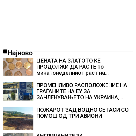
Најново
ЦЕНАТА НА ЗЛАТОТО ЌЕ
ПРОДОЛЖИ ДА РАСТЕ по
минатонеделниот раст на
вредноста на благородниот метал
ПРОМЕНЛИВО РАСПОЛОЖЕНИЕ НА
ГРАЃАНИТЕ НА ЕУ ЗА
ЗАЧЛЕНУВАЊЕТО НА УКРАИНА,
изненадува каква е поддршката од
Полска, Франција и Германија
ПОЖАРОТ ЗАД ВОДНО СЕ ГАСИ СО
ПОМОШ ОД ТРИ АВИОНИ
АНГЛИЧАНИТЕ ЗА