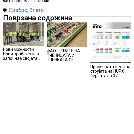
Фото Економија и бизнис
Сребро
,
Злато
Поврзана содржина
Нови можности:
ФАО: ЦЕНИТЕ НА
Нови вработени ја
ПЧЕНИЦАТА И
започнаа својата
ПЧЕНКАТА СЕ
професионална
ПОВИСОКИ ВО
Просечната цена на
приказна во Lidl
ЈУЛИ, млекото и
струјата на HUPX
Логистичкиот
месото бележат
берзата за 07
центар во Куманово
пониски цени
август 2026
изнесува 157,93
евра за мегават
час, на МЕМО 153,56
евра за мегават час