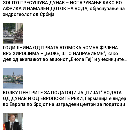
ЗОШТО ПРЕСУШУВА ДУНАВ – ИСПАРУВАЊЕ КАКО ВО
АФРИКА И НАМАЛЕН ДОТОК НА ВОДА, објаснување на
хидрогеолог од Србија
ГОДИШНИНА ОД ПРВАТА АТОМСКА БОМБА ФРЛЕНА
ВРЗ ХИРОШИМА – „БОЖЕ, ШТО НАПРАВИВМЕ“, како
дел од екипажот во авионот „Енола Геј“ и учесниците
во бомбардирањето го доживуваа овој настан што го
промени текот на историјата
КОЛКУ ЦЕНТРИТЕ ЗА ПОДАТОЦИ ЈА „ПИЈАТ“ ВОДАТА
ОД ДУНАВ И ОД ЕВРОПСКИТЕ РЕКИ, Германија е лидер
во Европа по бројот на изградени центри за податоци