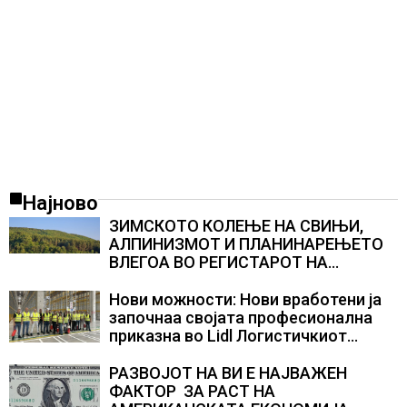
Најново
ЗИМСКОТО КОЛЕЊЕ НА СВИЊИ,
АЛПИНИЗМОТ И ПЛАНИНАРЕЊЕТО
ВЛЕГОА ВО РЕГИСТАРОТ НА
КУЛТУРНО НАСЛЕДСТВО НА
СЛОВЕНИЈА
Нови можности: Нови вработени ја
започнаа својата професионална
приказна во Lidl Логистичкиот
центар во Куманово
РАЗВОЈОТ НА ВИ Е НАЈВАЖЕН
ФАКТОР ЗА РАСТ НА