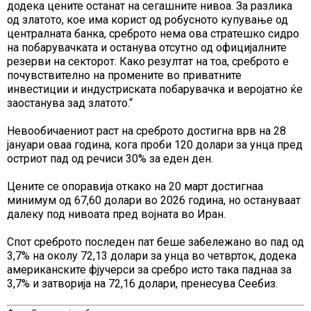
додека цените останат на сегашните нивоа. За разлика
од златото, кое има корист од робусното купување од
централната банка, среброто нема ова стратешко сидро
на побарувачката и останува отсутно од официјалните
резерви на секторот. Како резултат на тоа, среброто е
почувствително на промените во приватните
инвестиции и индустриската побарувачка и веројатно ќе
заостанува зад златото.“
Невообичаениот раст на среброто достигна врв на 28
јануари оваа година, кога проби 120 долари за унца пред
остриот пад од речиси 30% за еден ден.
Цените се опоравија откако на 20 март достигнаа
минимум од 67,60 долари во 2026 година, но остануваат
далеку под нивоата пред војната во Иран.
Спот среброто последен пат беше забележано во пад од
3,7% на околу 72,13 долари за унца во четврток, додека
американските фјучерси за сребро исто така паднаа за
3,7% и затворија на 72,16 долари, пренесува Сеебиз.