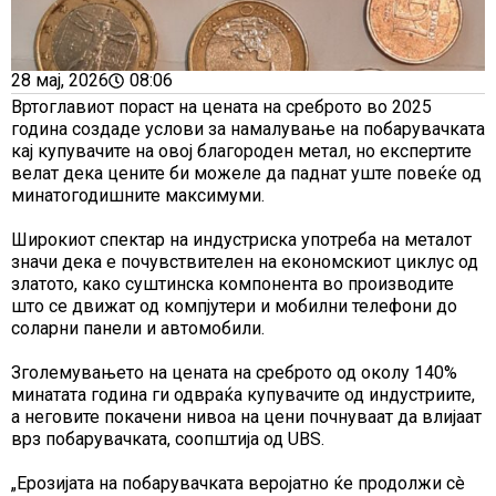
28 мај, 2026
08:06
Вртоглавиот пораст на цената на среброто во 2025
година создаде услови за намалување на побарувачката
кај купувачите на овој благороден метал, но експертите
велат дека цените би можеле да паднат уште повеќе од
минатогодишните максимуми.
Широкиот спектар на индустриска употреба на металот
значи дека е почувствителен на економскиот циклус од
златото, како суштинска компонента во производите
што се движат од компјутери и мобилни телефони до
соларни панели и автомобили.
Зголемувањето на цената на среброто од околу 140%
минатата година ги одвраќа купувачите од индустриите,
а неговите покачени нивоа на цени почнуваат да влијаат
врз побарувачката, соопштија од UBS.
„Ерозијата на побарувачката веројатно ќе продолжи сè