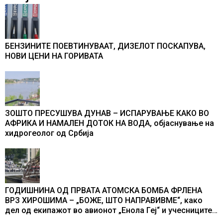
БЕНЗИНИТЕ ПОЕВТИНУВААТ, ДИЗЕЛОТ ПОСКАПУВА,
НОВИ ЦЕНИ НА ГОРИВАТА
ЗОШТО ПРЕСУШУВА ДУНАВ – ИСПАРУВАЊЕ КАКО ВО
АФРИКА И НАМАЛЕН ДОТОК НА ВОДА, објаснување на
хидрогеолог од Србија
ГОДИШНИНА ОД ПРВАТА АТОМСКА БОМБА ФРЛЕНА
ВРЗ ХИРОШИМА – „БОЖЕ, ШТО НАПРАВИВМЕ“, како
дел од екипажот во авионот „Енола Геј“ и учесниците
во бомбардирањето го доживуваа овој настан што го