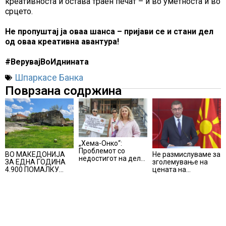
креативноста и остава траен печат – и во уметноста и во
срцето.
Не пропуштај ја оваа шанса – пријави се и стани дел
од оваа креативна авантура!
#ВерувајВоИднината
Шпаркасе Банка
Поврзана содржина
„Хема-Онко“:
Проблемот со
Не размислуваме за
ВО МАКЕДОНИЈА
недостигот на дел
зголемување на
ЗА ЕДНА ГОДИНА
од терапијата за
цената на
4.900 ПОМАЛКУ
онколошките
електричната
ЗАПИШАНИ
пациенти во
енергија, вели
ПРВАЧИЊА
моментот е
Мицкоски
надминат