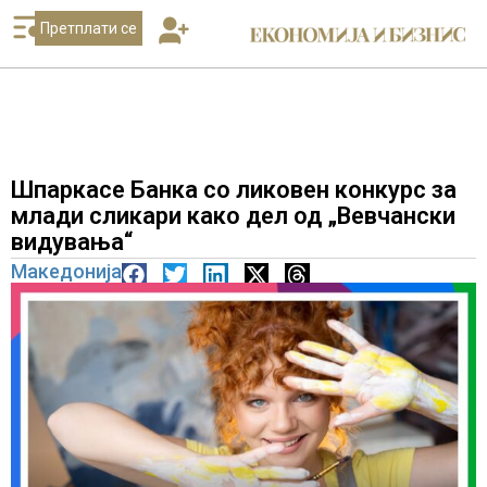
Претплати се
Шпаркасе Банка со ликовен конкурс за
млади сликари како дел од „Вевчански
видувања“
Македонија