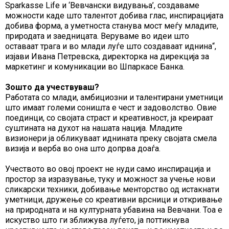
Sparkasse Life и ‘Вевчански видувања’, создаваме
можности каде што талентот добива глас, инспирацијата
добива форма, а уметноста станува мост меѓу младите,
природата и заедницата. Веруваме во идеи што
оставаат трага и во млади луѓе што создаваат иднина“,
изјави Ивана Петревска, директорка на дирекција за
маркетинг и комуникации во Шпаркасе Банка.
Зошто да учествуваш?
Работата со млади, амбициозни и талентирани уметници
што имаат големи соништа е чест и задоволство. Овие
поединци, со својата страст и креативност, ја креираат
суштината на духот на нашата нација. Младите
визионери ја обликуваат иднината преку својата смела
визија и верба во она што допрва доаѓа.
Учеството во овој проект не нуди само инспирација и
простор за изразување, туку и можност за учење нови
сликарски техники, добивање менторство од истакнати
уметници, дружење со креативни врсници и откривање
на природната и на културната убавина на Вевчани. Тоа е
искуство што ги зближува луѓето, ја поттикнува