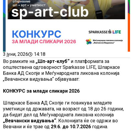
3 јуни, 2026
14:18
Во рамките на
„Шп-арт-клуб“
и платформата за
општествена одговорност Sparkasse LIFE, Шпаркасе
Банка АД Скопје и Меѓународната ликовна колонија
„Вевчански видувања“ објавуваат:
КОНКУРС за млади сликари 2026
Шпаркасе Банка АД Скопје ги повикува младите
уметници од државата, на возраст од 18 до 26 години,
да бидат дел од Меѓународната ликовна колонија
„Вевчански видувања“
. Колонијата ќе се одржи во
Вевчани и ќе трае од
29.6. до 10.7.2026
година.