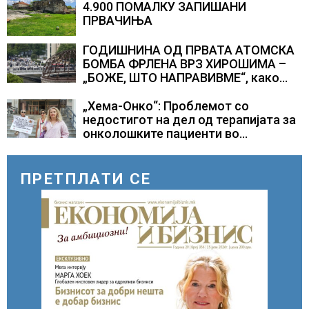
4.900 ПОМАЛКУ ЗАПИШАНИ
ПРВАЧИЊА
ГОДИШНИНА ОД ПРВАТА АТОМСКА
БОМБА ФРЛЕНА ВРЗ ХИРОШИМА –
„БОЖЕ, ШТО НАПРАВИВМЕ“, како
дел од екипажот во авионот „Енола
Геј“ и учесниците во
„Хема-Онко“: Проблемот со
бомбардирањето го доживуваа овој
недостигот на дел од терапијата за
настан што го промени текот на
онколошките пациенти во
историјата
моментот е надминат
ПРЕТПЛАТИ СЕ