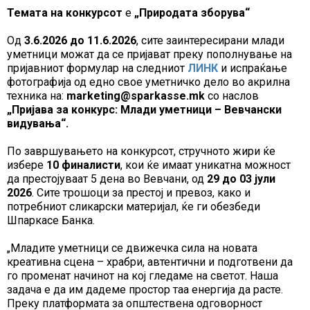
Темата на конкурсот
е
„Природата зборува“
Од
3.6.2026 до 11.6.2026
, сите заинтересирани млади
уметници можат да се пријават преку пополнување на
пријавниот формулар на следниот
ЛИНК
и испраќање
фотографија од едно свое уметничко дело во акрилна
техника на:
marketing@sparkasse.mk
со наслов
„Пријава за конкурс: Млади уметници – Вевчански
видувања“.
По завршувањето на конкурсот, стручното жири ќе
избере
10 финалисти
, кои ќе имаат уникатна можност
да престојуваат 5 дена во Вевчани, од
29 до 03 јули
2026
. Сите трошоци за престој и превоз, како и
потребниот сликарски материјал, ќе ги обезбеди
Шпаркасе Банка.
„Младите уметници се движечка сила на новата
креативна сцена – храбри, автентични и подготвени да
го променат начинот на кој гледаме на светот. Наша
задача е да им дадеме простор таа енергија да расте.
Преку платформата за општествена одговорност