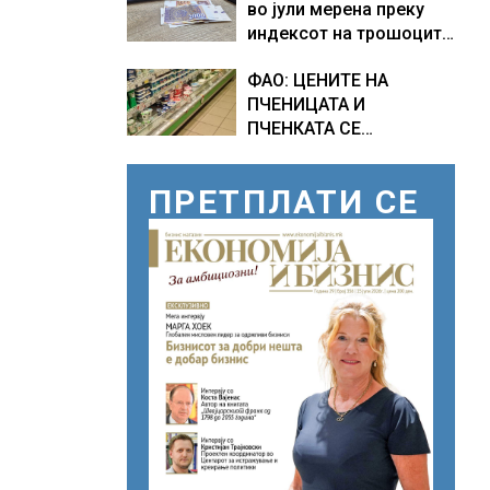
во јули мерена преку
индексот на трошоците
на живот изнесува 2.3 %
ФАО: ЦЕНИТЕ НА
ПЧЕНИЦАТА И
ПЧЕНКАТА СЕ
ПОВИСОКИ ВО ЈУЛИ,
млекото и месото
ПРЕТПЛАТИ СЕ
бележат пониски цени