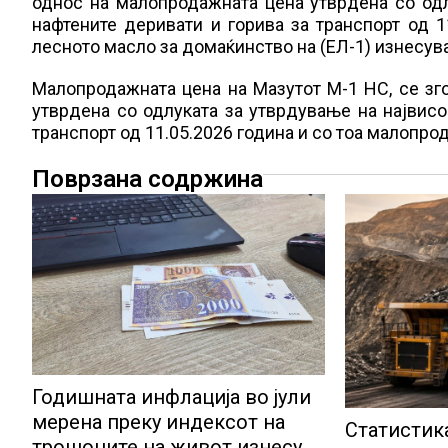
однос на малопродажната цена утврдена со од
нафтените деривати и горива за транспорт од 1
лесното масло за домаќинство на (ЕЛ-1) изнесува
Малопродажната цена на Мазутот М-1 НС, се зго
утврдена со одлуката за утврдување на највис
транспорт од 11.05.2026 година и со тоа малопро
Поврзана содржина
Годишната инфлација во јули
мерена преку индексот на
Статистик
трошоците на живот изнесува