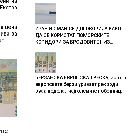
ени на
 Екстра
та цена
ИРАН И ОМАН СЕ ДОГОВОРИЈА КАКО
рива за
ДА СЕ КОРИСТАТ ПОМОРСКИТЕ
г.
КОРИДОРИ ЗА БРОДОВИТЕ НИЗ
ОРМУСКАТА ТЕСНИНА
БЕРЗАНСКА ЕВРОПСКА ТРЕСКА, зошто
европските берзи уриваат рекорди
оваа недела, најголемите победници
се помалку познатите компании за ВИ
ите