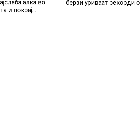
ајслаба алка во
берзи уриваат рекорди 
та и покрај
недела, најголемите
лот за нови
победници се помалку
ии
познатите компании за 