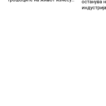
останува н
2.3 %
индустрија
потенција
инвестиц