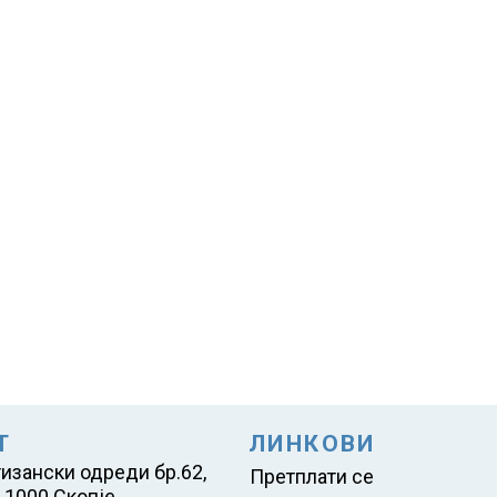
Т
ЛИНКОВИ
тизански одреди бр.62,
Претплати се
 1000 Скопје