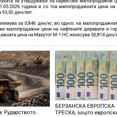
луката за утврдување на највисоки малопродажни ц
1.05.2026 година и со тоа малопродажната цена на
 93,50 ден/лит.
лемува за 0,846 ден/кг, во однос на малопродажна
оки малопродажни цени на нафтените деривати и го
дажната цена на Мазутот М-1 НС изнесува 50,814 ден/к
БЕРЗАНСКА ЕВРОПСКА
а: Рударството
ТРЕСКА, зошто европск