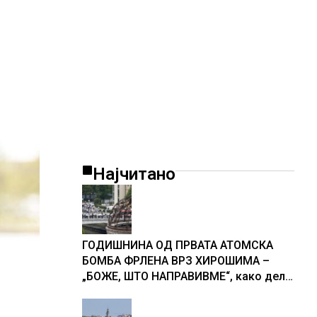
Најчитано
ГОДИШНИНА ОД ПРВАТА АТОМСКА
БОМБА ФРЛЕНА ВРЗ ХИРОШИМА –
„БОЖЕ, ШТО НАПРАВИВМЕ“, како дел
од екипажот во авионот „Енола Геј“ и
учесниците во бомбардирањето го