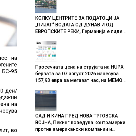
доживуваа овој настан што го
промени текот на историјата
КОЛКУ ЦЕНТРИТЕ ЗА ПОДАТОЦИ ЈА
„ПИЈАТ“ ВОДАТА ОД ДУНАВ И ОД
ЕВРОПСКИТЕ РЕКИ, Германија е лидер
во Европа по бројот на изградени
центри за податоци
нос на
тените
Просечната цена на струјата на HUPX
Р БС-95
берзата за 07 август 2026 изнесува
157,93 евра за мегават час, на МЕМО
153,56 евра за мегават час
50 ден/
одажни
цена на
несува
САД И КИНА ПРЕД НОВА ТРГОВСКА
ВОЈНА, Пекинг воведува контрамерки
против американски компании и
лит, во
организации