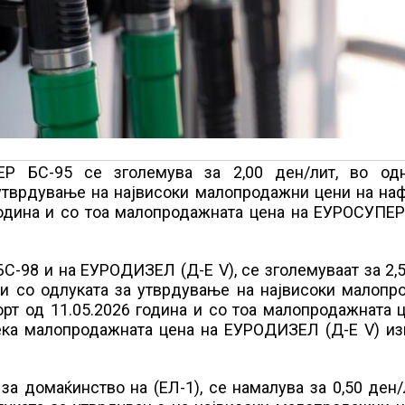
Р БС-95 се зголемува за 2,00 ден/лит, во од
утврдување на највисоки малопродажни цени на наф
 година и со тоа малопродажната цена на ЕУРОСУПЕ
-98 и на ЕУРОДИЗЕЛ (Д-Е V), се зголемуваат за 2,
ни со одлуката за утврдување на највисоки малопр
орт од 11.05.2026 година и со тоа малопродажната 
ека малопродажната цена на ЕУРОДИЗЕЛ (Д-Е V) из
а домаќинство на (ЕЛ-1), се намалува за 0,50 ден/