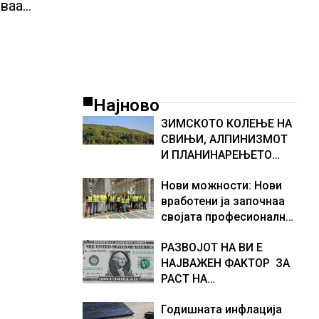
оваа
ВИ
Најново
ЗИМСКОТО КОЛЕЊЕ НА
СВИЊИ, АЛПИНИЗМОТ
И ПЛАНИНАРЕЊЕТО
ВЛЕГОА ВО РЕГИСТАРОТ
Нови можности: Нови
НА КУЛТУРНО
вработени ја започнаа
НАСЛЕДСТВО НА
својата професионална
СЛОВЕНИЈА
приказна во Lidl
РАЗВОЈОТ НА ВИ Е
Логистичкиот центар во
НАЈВАЖЕН ФАКТОР ЗА
Куманово
РАСТ НА
АМЕРИКАНСКАТА
Годишната инфлација
ЕКОНОМИЈА