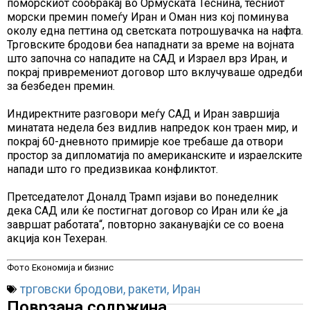
поморскиот сообраќај во Ормуската Теснина, тесниот
морски премин помеѓу Иран и Оман низ кој поминува
околу една петтина од светската потрошувачка на нафта.
Трговските бродови беа нападнати за време на војната
што започна со нападите на САД и Израел врз Иран, и
покрај привремениот договор што вклучуваше одредби
за безбеден премин.
Индиректните разговори меѓу САД и Иран завршија
минатата недела без видлив напредок кон траен мир, и
покрај 60-дневното примирје кое требаше да отвори
простор за дипломатија по американските и израелските
напади што го предизвикаа конфликтот.
Претседателот Доналд Трамп изјави во понеделник
дека САД или ќе постигнат договор со Иран или ќе „ја
завршат работата“, повторно заканувајќи се со воена
акција кон Техеран.
Фото Економија и бизнис
трговски бродови
,
ракети
,
Иран
Поврзана содржина