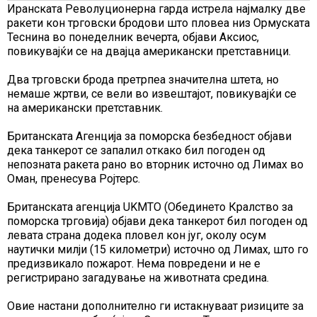
Иранската Револуционерна гарда истрела најмалку две
ракети кон трговски бродови што пловеа низ Ормуската
Теснина во понеделник вечерта, објави Аксиос,
повикувајќи се на двајца американски претставници.
Два трговски брода претрпеа значителна штета, но
немаше жртви, се вели во извештајот, повикувајќи се
на американски претставник.
Британската Агенција за поморска безбедност објави
дека танкерот се запалил откако бил погоден од
непозната ракета рано во вторник источно од Лимах во
Оман, пренесува Ројтерс.
Британската агенција UKMTO (Обединето Кралство за
поморска трговија) ​​објави дека танкерот бил погоден од
левата страна додека пловел кон југ, околу осум
наутички милји (15 километри) источно од Лимах, што го
предизвикало пожарот. Нема повредени и не е
регистрирано загадување на животната средина.
Овие настани дополнително ги истакнуваат ризиците за