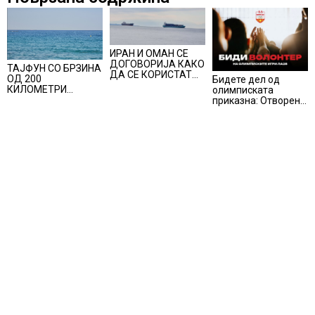
ИРАН И ОМАН СЕ
ДОГОВОРИЈА КАКО
ТАЈФУН СО БРЗИНА
ДА СЕ КОРИСТАТ
ОД 200
Бидете дел од
ПОМОРСКИТЕ
КИЛОМЕТРИ
олимписката
КОРИДОРИ ЗА
ПОМИНА НИЗ
приказна: Отворени
БРОДОВИТЕ НИЗ
ЈАПОНИЈА, над 500
апликации за
ОРМУСКАТА
авионски летови
волонтери за Игрите
ТЕСНИНА
откажани
во Лос Анџелес
2028