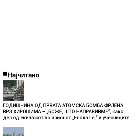
Најчитано
ГОДИШНИНА ОД ПРВАТА АТОМСКА БОМБА ФРЛЕНА
ВРЗ ХИРОШИМА – „БОЖЕ, ШТО НАПРАВИВМЕ“, како
дел од екипажот во авионот „Енола Геј“ и учесниците
во бомбардирањето го доживуваа овој настан што го
промени текот на историјата