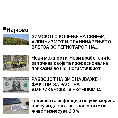
Најново
ЗИМСКОТО КОЛЕЊЕ НА СВИЊИ,
АЛПИНИЗМОТ И ПЛАНИНАРЕЊЕТО
ВЛЕГОА ВО РЕГИСТАРОТ НА
КУЛТУРНО НАСЛЕДСТВО НА
СЛОВЕНИЈА
Нови можности: Нови вработени ја
започнаа својата професионална
приказна во Lidl Логистичкиот
центар во Куманово
РАЗВОЈОТ НА ВИ Е НАЈВАЖЕН
ФАКТОР ЗА РАСТ НА
АМЕРИКАНСКАТА ЕКОНОМИЈА
Годишната инфлација во јули мерена
преку индексот на трошоците на
живот изнесува 2.3 %