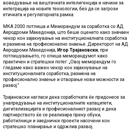
воведување на вештачката интелигенција и начини за
интеграција на новите технологии, без да се загрози
етичката и регулаторната рамка.
МКА 2000 потпиша и Меморандум за соработка со АД
Аеродроми Македонија, што беше оценето како значаен
чекор кон зајакнување на институционалната соработка
и размена на професионално знаење. Директорот на АД
Аеродроми Македонија,
Игор Трајановски
, при
потпишувањето, го опиша меморандумот како
практичен и стратешки потег: „Овој меморандум го
гледаме како важен чекор кон зајакнување на
институционалната соработка, размена на
професионално знаење и отворање нови можности за
развој.”
Трајановски нагласи дека соработката ќе придонесе за
унапредување на институционалните капацитети,
дигитализацијата и професионалниот развој и дека
партнерството ќе се реализира преку обуки,
работилници и заеднички проекти насочени кон
стратешко планирање и одржлив развој.