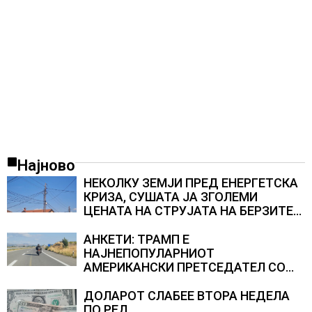
Најново
НЕКОЛКУ ЗЕМЈИ ПРЕД ЕНЕРГЕТСКА
КРИЗА, СУШАТА ЈА ЗГОЛЕМИ
ЦЕНАТА НА СТРУЈАТА НА БЕРЗИТЕ
НА НАД 700 ЕВРА ЗА МЕГАВАТ-ЧАС
АНКЕТИ: ТРАМП Е
НАЈНЕПОПУЛАРНИОТ
АМЕРИКАНСКИ ПРЕТСЕДАТЕЛ СО
ВТОР МАНДАТ, тој не ги признава
резултатите од последните анкети
ДОЛАРОТ СЛАБЕЕ ВТОРА НЕДЕЛА
ПО РЕД