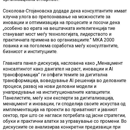
Соколова-Стојановска додаде дека консултантите имаат
клучна улога во препознавање на можностите за
иновации и оптимизација на процесите и посочи дека
„особено во ерата на вештачката интелигенција тие
стануваат мост меѓу технологијата, лидерството и
практичната примена во организациите.” МКА 2000
повика и на поголема соработка меѓу консултантите,
бизнисот и институциите.
Главната панел-дискусија, насловена како „Менаџмент
консалтингот како двигател на раст, иновации и AI
трансформација” ги опфати темите за дигитална
трансформација, воведување AI решенија во деловните
процеси, развој на нови деловни модели и
унапредување на институционалните капацитети.
Панелистите, меѓу кои експерти за дигитализација,
менаџмент и иновации, ги споделија своите искуства од
имплементација на проекти во приватниот и јавниот
сектор, при што се нагласи потребата од јасни стратегии,
обуки и практични алатки за управување со промени. Во
дискусиите се анализираа конкретни предизвици при