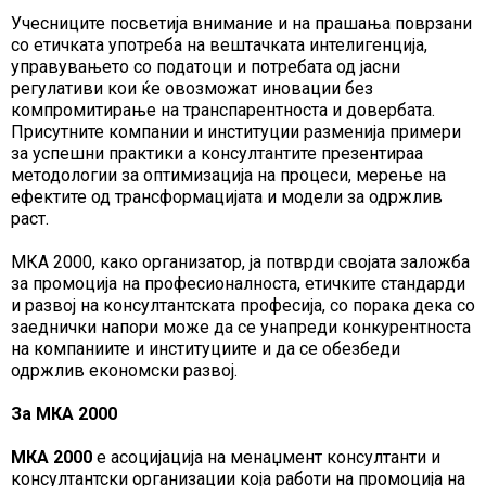
Учесниците посветија внимание и на прашања поврзани
со етичката употреба на вештачката интелигенција,
управувањето со податоци и потребата од јасни
регулативи кои ќе овозможат иновации без
компромитирање на транспарентноста и довербата.
Присутните компании и институции разменија примери
за успешни практики а консултантите презентираа
методологии за оптимизација на процеси, мерење на
ефектите од трансформацијата и модели за одржлив
раст.
МКА 2000, како организатор, ја потврди својата заложба
за промоција на професионалноста, етичките стандарди
и развој на консултантската професија, со порака дека со
заеднички напори може да се унапреди конкурентноста
на компаниите и институциите и да се обезбеди
одржлив економски развој.
За МКА 2000
МКА 2000
е асоцијација на менаџмент консултанти и
консултантски организации која работи на промоција на