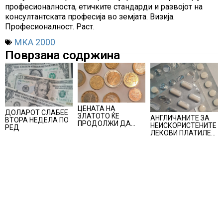
професионалноста, етичките стандарди и развојот на
консултантската професија во земјата. Визија.
Професионалност. Раст.
МКА 2000
Поврзана содржина
ЦЕНАТА НА
ДОЛАРОТ СЛАБЕЕ
ЗЛАТОТО ЌЕ
АНГЛИЧАНИТЕ ЗА
ВТОРА НЕДЕЛА ПО
ПРОДОЛЖИ ДА
НЕИСКОРИСТЕНИТЕ
РЕД
РАСТЕ по
ЛЕКОВИ ПЛАТИЛЕ
минатонеделниот
480 МИЛИОНИ
раст на вредноста
ФУНТИ, повик до
на благородниот
пациентите да
метал
бараат само лекови
што навистина им
се потребни