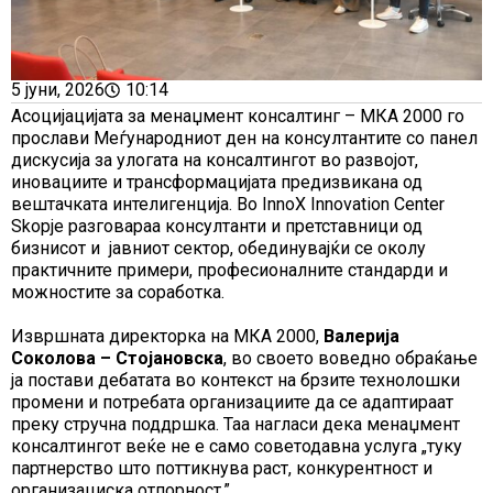
5 јуни, 2026
10:14
Асоцијацијата за менаџмент консалтинг – МКА 2000 го
прослави Меѓународниот ден на консултантите со панел
дискусија за улогата на консалтингот во развојот,
иновациите и трансформацијата предизвикана од
вештачката интелигенција. Во InnoX Innovation Center
Skopje разговараа консултанти и претставници од
бизнисот и јавниот сектор, обединувајќи се околу
практичните примери, професионалните стандарди и
можностите за соработка.
Извршната директорка на МКА 2000,
Валерија
Соколова – Стојановска
, во своето воведно обраќање
ја постави дебатата во контекст на брзите технолошки
промени и потребата организациите да се адаптираат
преку стручна поддршка. Таа нагласи дека менаџмент
консалтингот веќе не е само советодавна услуга „туку
партнерство што поттикнува раст, конкурентност и
организациска отпорност.”