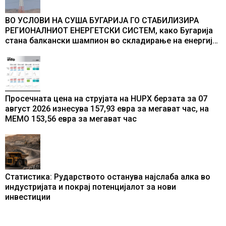
ВО УСЛОВИ НА СУША БУГАРИЈА ГО СТАБИЛИЗИРА
РЕГИОНАЛНИОТ ЕНЕРГЕТСКИ СИСТЕМ, како Бугарија
стана балкански шампион во складирање на енергија
од батерии
Просечната цена на струјата на HUPX берзата за 07
август 2026 изнесува 157,93 евра за мегават час, на
МЕМО 153,56 евра за мегават час
Статистика: Рударството останува најслаба алка во
индустријата и покрај потенцијалот за нови
инвестиции