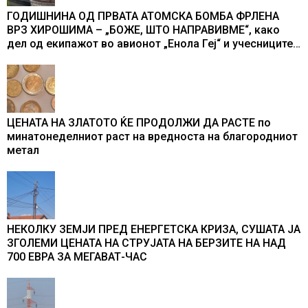
ГОДИШНИНА ОД ПРВАТА АТОМСКА БОМБА ФРЛЕНА
ВРЗ ХИРОШИМА – „БОЖЕ, ШТО НАПРАВИВМЕ“, како
дел од екипажот во авионот „Енола Геј“ и учесниците
во бомбардирањето го доживуваа овој настан што го
промени текот на историјата
ЦЕНАТА НА ЗЛАТОТО ЌЕ ПРОДОЛЖИ ДА РАСТЕ по
минатонеделниот раст на вредноста на благородниот
метал
НЕКОЛКУ ЗЕМЈИ ПРЕД ЕНЕРГЕТСКА КРИЗА, СУШАТА ЈА
ЗГОЛЕМИ ЦЕНАТА НА СТРУЈАТА НА БЕРЗИТЕ НА НАД
700 ЕВРА ЗА МЕГАВАТ-ЧАС