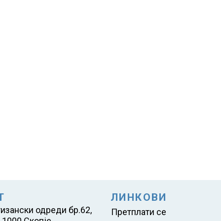
Т
ЛИНКОВИ
тизански одреди бр.62,
Претплати се
 1000 Скопје