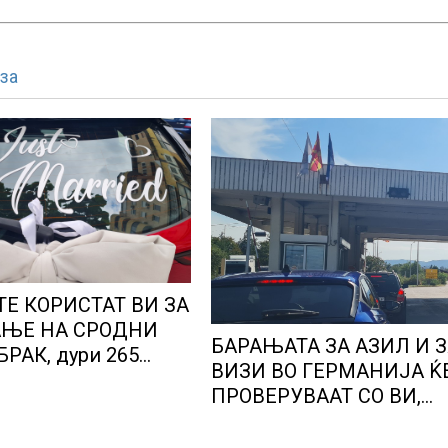
за
Е КОРИСТАТ ВИ ЗА
АЊЕ НА СРОДНИ
БАРАЊАТА ЗА АЗИЛ И З
РАК, дури 265
ВИЗИ ВО ГЕРМАНИЈА Ќ
 венчале откако се
ПРОВЕРУВААТ СО ВИ,
 преку апликацијата
државните агенции нем
ка интелигенција
доволно персонал за да