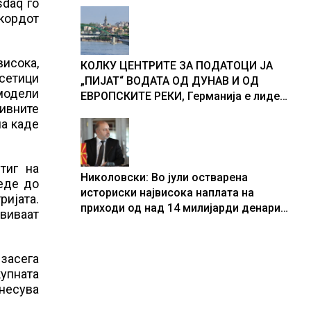
sdaq го
кордот
висока,
КОЛКУ ЦЕНТРИТЕ ЗА ПОДАТОЦИ ЈА
сетици
„ПИЈАТ“ ВОДАТА ОД ДУНАВ И ОД
 модели
ЕВРОПСКИТЕ РЕКИ, Германија е лидер
ивните
во Европа по бројот на изградени
на каде
центри за податоци
тиг на
Николовски: Во јули остварена
еде до
историски највисока наплата на
ијата.
приходи од над 14 милијарди денари
звиваат
– изградивме систем што испорачува
резултати
 засега
купната
несува