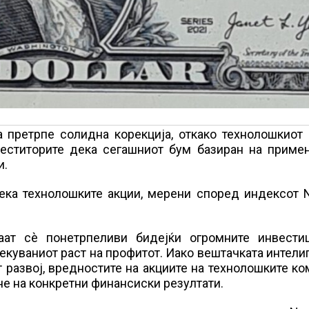
 претрпе солидна корекција, откако технолошкиот 
еститорите дека сегашниот бум базиран на примен
и.
ека технолошките акции, мерени според индексот N
аат сè понетрпеливи бидејќи огромните инвести
екуваниот раст на профитот. Иако вештачката интели
т развој, вредностите на акциите на технолошките к
не на конкретни финансиски резултати.