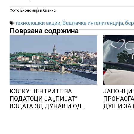
Фото Економија и бизнис
технолошки акции
,
Вештачка интелигенција
,
бер
Поврзана содржина
КОЛКУ ЦЕНТРИТЕ ЗА
ЈАПОНЦИТ
ПОДАТОЦИ ЈА „ПИЈАТ“
ПРОНАОЃ
ВОДАТА ОД ДУНАВ И ОД
ДУШИ ЗА Б
ЕВРОПСКИТЕ РЕКИ, Германија
парови се
е лидер во Европа по бројот
запознале
на изградени центри за
за вештач