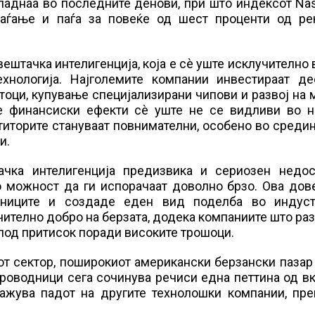
 паднаа во последните денови, при што индексот Na
аѓање и паѓа за повеќе од шест проценти од ре
ештачка интелигенција, која е сè уште исклучително 
ехнологија. Најголемите компании инвестираат де
тоци, купување специјализирани чипови и развој на
те финансиски ефекти сè уште не се видливи во н
ститорите стануваат повнимателни, особено во среди
и.
тачка интелигенција предизвика и сериозен недос
о можност да ги испорачаат доволно брзо. Ова дов
ниците и создаде еден вид поделба во индустр
ително добро на берзата, додека компаниите што ра
 под притисок поради високите трошоци.
т сектор, поширокиот американски берзански пазар
проводници сега сочинува речиси една петтина од в
ажува падот на другите технолошки компании, пре