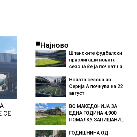
Најново
Шпанските фудбалски
прволигаши новата
сезона ќе ја почнат на
15 август
Новата сезона во
Серија А почнува на 22
август
А
ВО МАКЕДОНИЈА ЗА
Е СЕ
ЕДНА ГОДИНА 4.900
ПОМАЛКУ ЗАПИШАНИ
ПРВАЧИЊА
аат
ГОДИШНИНА ОД
 се