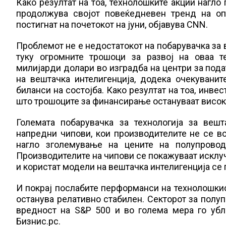
Како резултат на тоа, технолошките акции нагло
продолжува својот повеќедневен тренд на оп
постигнат на почетокот на јуни, објавува CNN.
Проблемот не е недостатокот на побарувачка за в
туку огромните трошоци за развој на оваа т
милијарди долари во изградба на центри за пода
на вештачка интелигенција, додека очекувани
биланси на состојба. Како резултат на тоа, инве
што трошоците за финансирање остануваат висок
Големата побарувачка за технологија за веш
напредни чипови, кои производителите не се в
нагло зголемување на цените на полупровод
Производителите на чипови се покажуваат исклуч
и користат модели на вештачка интелигенција се
И покрај послабите перформанси на технолошкио
останува релативно стабилен. Секторот за полу
вредност на S&P 500 и во голема мера го убл
Бизнис.рс.