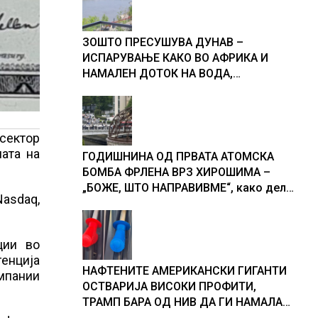
ЗОШТО ПРЕСУШУВА ДУНАВ –
ИСПАРУВАЊЕ КАКО ВО АФРИКА И
НАМАЛЕН ДОТОК НА ВОДА,
објаснување на хидрогеолог од
Србија
сектор
ата на
ГОДИШНИНА ОД ПРВАТА АТОМСКА
БОМБА ФРЛЕНА ВРЗ ХИРОШИМА –
„БОЖЕ, ШТО НАПРАВИВМЕ“, како дел
asdaq,
од екипажот во авионот „Енола Геј“ и
учесниците во бомбардирањето го
доживуваа овој настан што го
ции во
промени текот на историјата
генција
НАФТЕНИТЕ АМЕРИКАНСКИ ГИГАНТИ
омпании
ОСТВАРИЈА ВИСОКИ ПРОФИТИ,
ТРАМП БАРА ОД НИВ ДА ГИ НАМАЛАТ
ЦЕНИТЕ НА ГОРИВАТА