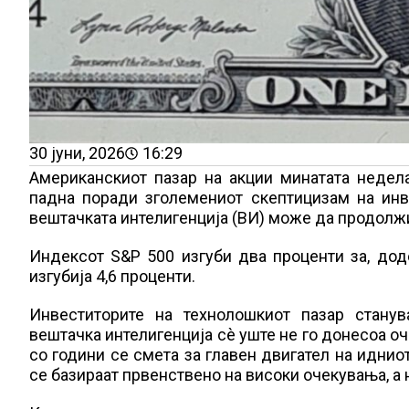
30 јуни, 2026
16:29
Американскиот пазар на акции минатата недела
падна поради зголемениот скептицизам на инв
вештачката интелигенција (ВИ) може да продолж
Индексот S&P 500 изгуби два проценти за, дод
изгубија 4,6 проценти.
Инвеститорите на технолошкиот пазар станув
вештачка интелигенција сè уште не го донесоа оч
со години се смета за главен двигател на иднио
се базираат првенствено на високи очекувања, а 