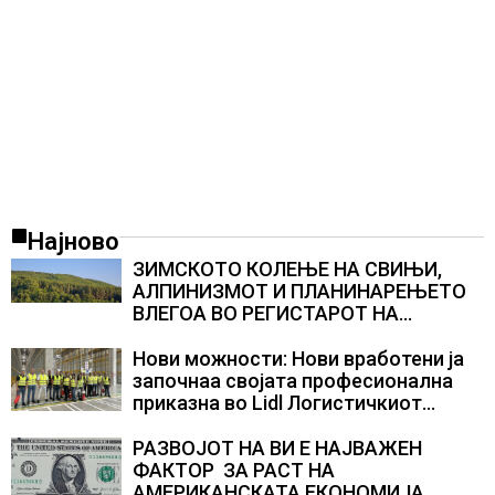
Најново
ЗИМСКОТО КОЛЕЊЕ НА СВИЊИ,
АЛПИНИЗМОТ И ПЛАНИНАРЕЊЕТО
ВЛЕГОА ВО РЕГИСТАРОТ НА
КУЛТУРНО НАСЛЕДСТВО НА
СЛОВЕНИЈА
Нови можности: Нови вработени ја
започнаа својата професионална
приказна во Lidl Логистичкиот
центар во Куманово
РАЗВОЈОТ НА ВИ Е НАЈВАЖЕН
ФАКТОР ЗА РАСТ НА
АМЕРИКАНСКАТА ЕКОНОМИЈА