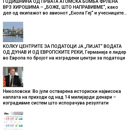
ГОДИШНИНА ОД ПРВАТА АТОМСКА БОМБА ФРЛЕНА
ВРЗ ХИРОШИМА – „БОЖЕ, ШТО НАПРАВИВМЕ“, како
дел од екипажот во авионот „Енола Геј“ и учесниците
во бомбардирањето го доживуваа овој настан што го
промени текот на историјата
КОЛКУ ЦЕНТРИТЕ ЗА ПОДАТОЦИ ЈА „ПИЈАТ“ ВОДАТА
ОД ДУНАВ И ОД ЕВРОПСКИТЕ РЕКИ, Германија е лидер
во Европа по бројот на изградени центри за податоци
Николовски: Во јули остварена историски највисока
наплата на приходи од над 14 милијарди денари –
изградивме систем што испорачува резултати