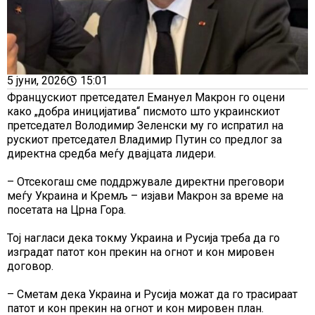
5 јуни, 2026
15:01
Францускиот претседател Емануел Макрон го оцени
како „добра иницијатива“ писмото што украинскиот
претседател Володимир Зеленски му го испратил на
рускиот претседател Владимир Путин со предлог за
директна средба меѓу двајцата лидери.
– Отсекогаш сме поддржувале директни преговори
меѓу Украина и Кремљ – изјави Макрон за време на
посетата на Црна Гора.
Тој нагласи дека токму Украина и Русија треба да го
изградат патот кон прекин на огнот и кон мировен
договор.
– Сметам дека Украина и Русија можат да го трасираат
патот и кон прекин на огнот и кон мировен план.