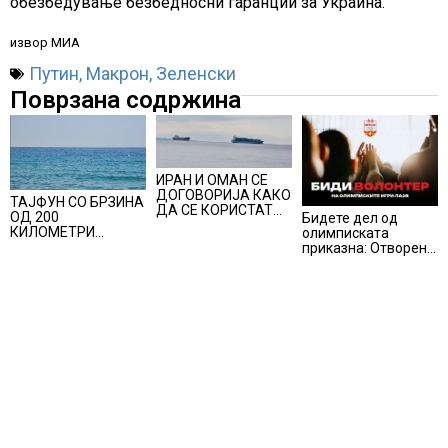
обезбедување безбедносни гаранции за Украина.
извор МИА
Путин
,
Макрон
,
Зеленски
Поврзана содржина
ИРАН И ОМАН СЕ
ДОГОВОРИЈА КАКО
ТАЈФУН СО БРЗИНА
ДА СЕ КОРИСТАТ
ОД 200
Бидете дел од
ПОМОРСКИТЕ
КИЛОМЕТРИ
олимписката
КОРИДОРИ ЗА
ПОМИНА НИЗ
приказна: Отворени
БРОДОВИТЕ НИЗ
ЈАПОНИЈА, над 500
апликации за
ОРМУСКАТА
авионски летови
волонтери за Игрите
ТЕСНИНА
откажани
во Лос Анџелес
2028