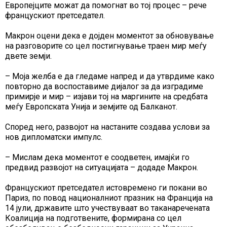
Европејците можат да помогнат во тој процес – рече
францускиот претседател.
Макрон оцени дека е дојден моментот за обновување
на разговорите со цел постигнување траен мир меѓу
двете земји.
– Моја желба е да гледаме напред и да утврдиме како
повторно да воспоставиме дијалог за да изградиме
примирје и мир – изјави тој на маргините на средбата
меѓу Европската Унија и земјите од Балканот.
Според него, развојот на настаните создава услови за
нов дипломатски импулс.
– Мислам дека моментот е соодветен, имајќи го
предвид развојот на ситуацијата – додаде Макрон.
Францускиот претседател истовремено ги покани во
Париз, по повод националниот празник на Франција на
14 јули, државите што учествуваат во таканаречената
Коалиција на подготвените, формирана со цел