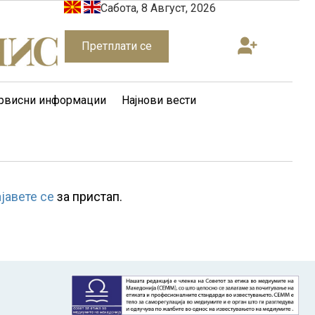
Сабота, 8 Август, 2026
Претплати се
рвисни информации
Најнови вести
ајавете се
за пристап.