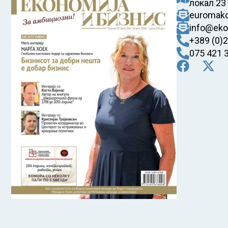
локал 23
euromak
info@eko
+389 (0)
075 421 