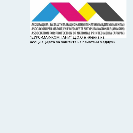
“ЕУРО-МАК-КОМПАНИ” Д.О.О е членка на
асоцијацијата за заштита на печатени медиуми