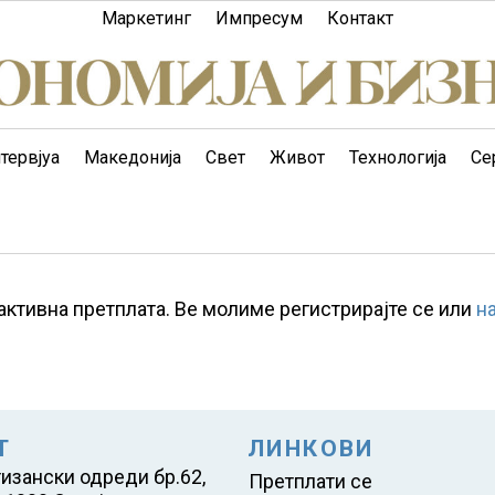
Маркетинг
Импресум
Контакт
тервјуа
Македонија
Свет
Живот
Технологија
Се
активна претплата. Ве молиме регистрирајте се или
н
Т
ЛИНКОВИ
тизански одреди бр.62,
Претплати се