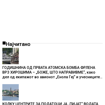
Најчитано
ГОДИШНИНА ОД ПРВАТА АТОМСКА БОМБА ФРЛЕНА
ВРЗ ХИРОШИМА – „БОЖЕ, ШТО НАПРАВИВМЕ“, како
дел од екипажот во авионот „Енола Геј“ и учесниците
во бомбардирањето го доживуваа овој настан што го
промени текот на историјата
КОЛКУ ЦЕНТРИТЕ ЗА ПОДАТОЦИ ЈА „ПИЈАТ“ ВОДАТА