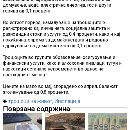
домување, вода, електрична енергија, гас и други
горива од 0,1 процент.
Во истиот период, намалување на трошоците е
регистрирано кај лична нега, социјална заштита и
разновидни стоки и услуги од 0,4 проценти, како и кај
покуќнина, опрема за домаќинствата и редовно
одржување на домаќинствата од 0,1 процент.
Трошоците во групите образование, осигурување и
финансиски услуги, како и алкохолни пијалаци, тутун и
наркотици останале непроменети во однос на
претходниот месец.
Цените на мало во мај, споредено со април, бележат
зголемување од 0,8 проценти.
трошоци на живот
,
Инфлација
Поврзана содржина