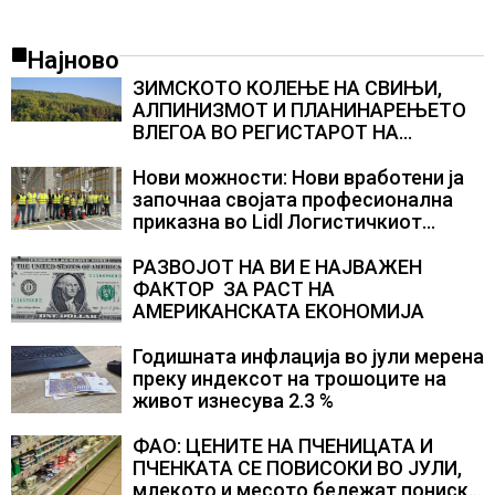
Најново
ЗИМСКОТО КОЛЕЊЕ НА СВИЊИ,
АЛПИНИЗМОТ И ПЛАНИНАРЕЊЕТО
ВЛЕГОА ВО РЕГИСТАРОТ НА
КУЛТУРНО НАСЛЕДСТВО НА
СЛОВЕНИЈА
Нови можности: Нови вработени ја
започнаа својата професионална
приказна во Lidl Логистичкиот
центар во Куманово
РАЗВОЈОТ НА ВИ Е НАЈВАЖЕН
ФАКТОР ЗА РАСТ НА
АМЕРИКАНСКАТА ЕКОНОМИЈА
Годишната инфлација во јули мерена
преку индексот на трошоците на
живот изнесува 2.3 %
ФАО: ЦЕНИТЕ НА ПЧЕНИЦАТА И
ПЧЕНКАТА СЕ ПОВИСОКИ ВО ЈУЛИ,
млекото и месото бележат пониски