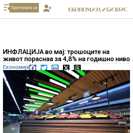
Претплати се
ИНФЛАЦИЈА во мај: трошоците на
живот пораснаа за 4,8% на годишно ниво
Економија