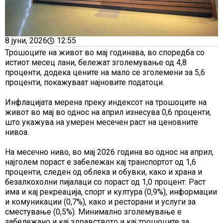
8 јуни, 2026
12:55
Трошоците на живот во мај годинава, во споредба со
истиот месец лани, бележат зголемување од 4,8
проценти, додека цените на мало се зголемени за 5,6
проценти, покажуваат најновите податоци.
Инфлацијата мерена преку индексот на трошоците на
живот во мај во однос на април изнесува 0,6 проценти,
што укажува на умерен месечен раст на ценовните
нивоа.
На месечно ниво, во мај 2026 година во однос на април,
најголем пораст е забележан кај транспортот од 1,6
проценти, следен од облека и обувки, како и храна и
безалкохолни пијалаци со пораст од 1,0 процент. Раст
има и кај рекреација, спорт и култура (0,9%), информации
и комуникации (0,7%), како и ресторани и услуги за
сместување (0,5%). Минимално зголемување е
забележано и кај здравството и кај трошоците за