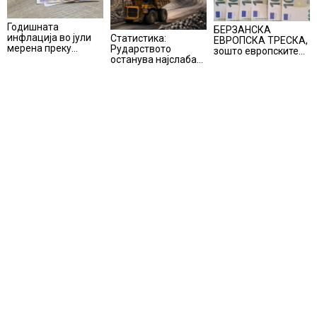
Годишната
БЕРЗАНСКА
инфлација во јули
Статистика:
ЕВРОПСКА ТРЕСКА,
мерена преку
Рударството
зошто европските
индексот на
останува најслаба
берзи уриваат
трошоците на
алка во
рекорди оваа
живот изнесува 2.3
индустријата и
недела,
%
покрај потенцијалот
најголемите
за нови инвестиции
победници се
помалку познатите
компании за ВИ