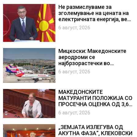
Не размислуваме за
зголемување на цената на
електричната енергија, вели
Мицкоски
6 август, 2026
Мицкоски: Македонските
аеродроми се
најбрзорастечки во
регионот
6 август, 2026
МАКЕДОНСКИТЕ
МАТУРАНТИ ПОЛОЖИЈА СО
ПРОСЕЧНА ОЦЕНКА ОД 3,66,
стручните училишта
6 август, 2026
остварија највисок просек
„ЗЕМЈАТА ИЗЛЕГУВА ОД
АКУТНА ФАЗА“, КЛЕКОВСКИ