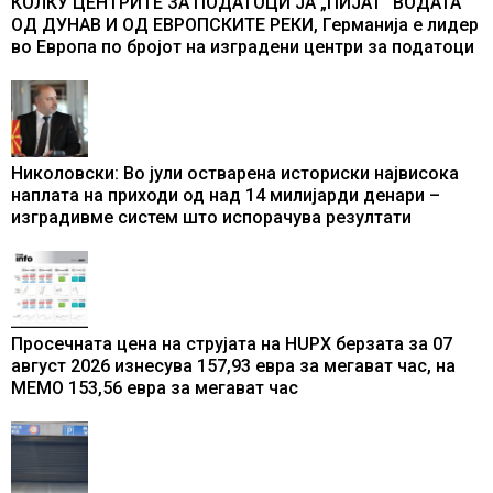
КОЛКУ ЦЕНТРИТЕ ЗА ПОДАТОЦИ ЈА „ПИЈАТ“ ВОДАТА
ОД ДУНАВ И ОД ЕВРОПСКИТЕ РЕКИ, Германија е лидер
во Европа по бројот на изградени центри за податоци
Николовски: Во јули остварена историски највисока
наплата на приходи од над 14 милијарди денари –
изградивме систем што испорачува резултати
Просечната цена на струјата на HUPX берзата за 07
август 2026 изнесува 157,93 евра за мегават час, на
МЕМО 153,56 евра за мегават час