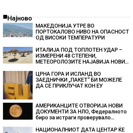
Најново
МАКЕДОНИЈА УТРЕ ВО
ПОРТОКАЛОВО НИВО НА ОПАСНОСТ
ОД ВИСОКИ ТЕМПЕРАТУРИ
ИТАЛИЈА ПОД ТОПЛОТЕН УДАР –
ИЗМЕРЕНИ 48 СТЕПЕНИ,
МЕТЕОРОЛОЗИТЕ НАЈАВИЈА НОВИ
ПРОГНОЗИ ЗА СРЕДИНАТА НА
АВГУСТ
ЦРНА ГОРА И ИСЛАНД ВО
ЗАЕДНИЧКИ „ПАКЕТ“ БИ МОЖЕЛЕ
ДА СЕ ПРИКЛУЧАТ КОН ЕУ
АМЕРИКАНЦИТЕ ОТВОРИЈА НОВИ
ДОКУМЕНТИ ЗА НЛО, Федералното
биро за истраги проверувало
снимки за „Големи темни
триаголници со светла“
НАЦИОНАЛНИОТ ДАТА ЦЕНТАР ЌЕ