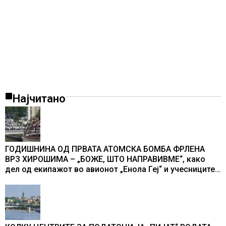
Најчитано
ГОДИШНИНА ОД ПРВАТА АТОМСКА БОМБА ФРЛЕНА
ВРЗ ХИРОШИМА – „БОЖЕ, ШТО НАПРАВИВМЕ“, како
дел од екипажот во авионот „Енола Геј“ и учесниците
во бомбардирањето го доживуваа овој настан што го
промени текот на историјата