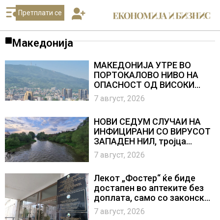
Претплати се
Македонија
МАКЕДОНИЈА УТРЕ ВО
ПОРТОКАЛОВО НИВО НА
ОПАСНОСТ ОД ВИСОКИ
ТЕМПЕРАТУРИ
7 август, 2026
НОВИ СЕДУМ СЛУЧАИ НА
ИНФИЦИРАНИ СО ВИРУСОТ
ЗАПАДЕН НИЛ, тројца
пациенти се во критична
7 август, 2026
состојба
Лекот „Фостер“ ќе биде
достапен во аптеките без
доплата, само со законски
утврдената партиципација
7 август, 2026