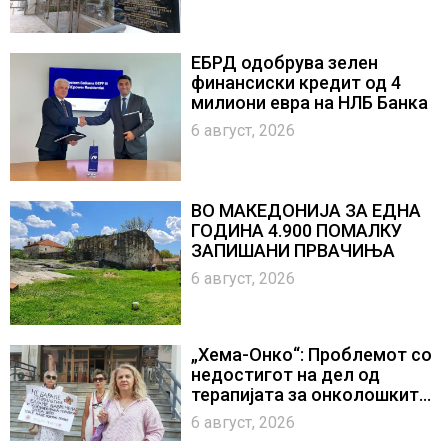
ЕБРД одобрува зелен
финансиски кредит од 4
милиони евра на НЛБ Банка
6 август, 2026
ВО МАКЕДОНИЈА ЗА ЕДНА
ГОДИНА 4.900 ПОМАЛКУ
ЗАПИШАНИ ПРВАЧИЊА
6 август, 2026
„Хема-Онко“: Проблемот со
недостигот на дел од
терапијата за онколошките
пациенти во моментот е
6 август, 2026
надминат