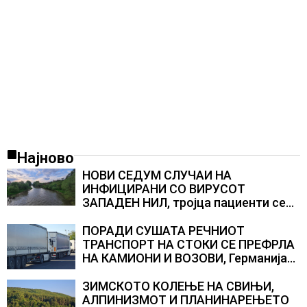
Најново
НОВИ СЕДУМ СЛУЧАИ НА
ИНФИЦИРАНИ СО ВИРУСОТ
ЗАПАДЕН НИЛ, тројца пациенти се
во критична состојба
ПОРАДИ СУШАТА РЕЧНИОТ
ТРАНСПОРТ НА СТОКИ СЕ ПРЕФРЛА
НА КАМИОНИ И ВОЗОВИ, Германија
со итни мерки овозможува
камионџиите да возат и во недела
ЗИМСКОТО КОЛЕЊЕ НА СВИЊИ,
АЛПИНИЗМОТ И ПЛАНИНАРЕЊЕТО