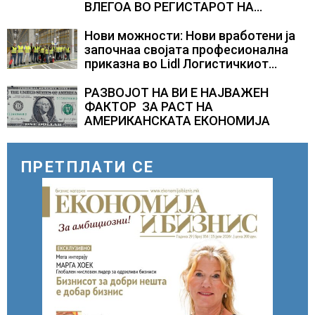
ВЛЕГОА ВО РЕГИСТАРОТ НА
КУЛТУРНО НАСЛЕДСТВО НА
СЛОВЕНИЈА
Нови можности: Нови вработени ја
започнаа својата професионална
приказна во Lidl Логистичкиот
центар во Куманово
РАЗВОЈОТ НА ВИ Е НАЈВАЖЕН
ФАКТОР ЗА РАСТ НА
АМЕРИКАНСКАТА ЕКОНОМИЈА
ПРЕТПЛАТИ СЕ