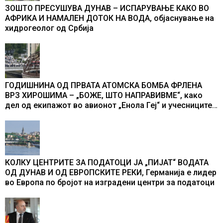
ЗОШТО ПРЕСУШУВА ДУНАВ – ИСПАРУВАЊЕ КАКО ВО
АФРИКА И НАМАЛЕН ДОТОК НА ВОДА, објаснување на
хидрогеолог од Србија
ГОДИШНИНА ОД ПРВАТА АТОМСКА БОМБА ФРЛЕНА
ВРЗ ХИРОШИМА – „БОЖЕ, ШТО НАПРАВИВМЕ“, како
дел од екипажот во авионот „Енола Геј“ и учесниците
во бомбардирањето го доживуваа овој настан што го
промени текот на историјата
КОЛКУ ЦЕНТРИТЕ ЗА ПОДАТОЦИ ЈА „ПИЈАТ“ ВОДАТА
ОД ДУНАВ И ОД ЕВРОПСКИТЕ РЕКИ, Германија е лидер
во Европа по бројот на изградени центри за податоци