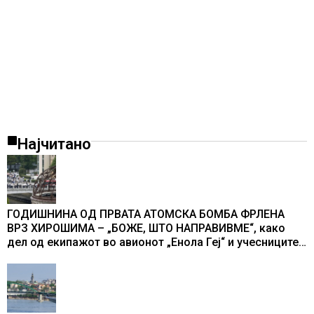
Најчитано
ГОДИШНИНА ОД ПРВАТА АТОМСКА БОМБА ФРЛЕНА
ВРЗ ХИРОШИМА – „БОЖЕ, ШТО НАПРАВИВМЕ“, како
дел од екипажот во авионот „Енола Геј“ и учесниците
во бомбардирањето го доживуваа овој настан што го
промени текот на историјата