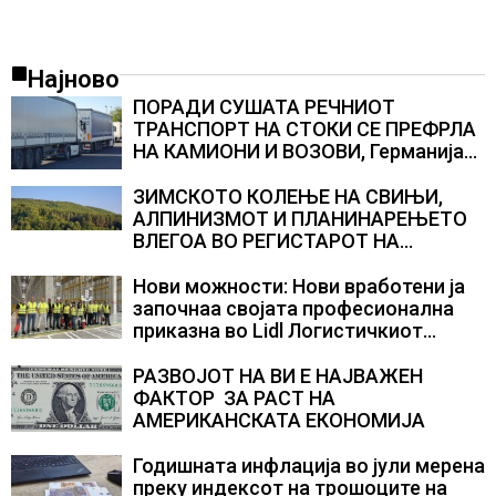
Најново
ПОРАДИ СУШАТА РЕЧНИОТ
ТРАНСПОРТ НА СТОКИ СЕ ПРЕФРЛА
НА КАМИОНИ И ВОЗОВИ, Германија
со итни мерки овозможува
камионџиите да возат и во недела
ЗИМСКОТО КОЛЕЊЕ НА СВИЊИ,
АЛПИНИЗМОТ И ПЛАНИНАРЕЊЕТО
ВЛЕГОА ВО РЕГИСТАРОТ НА
КУЛТУРНО НАСЛЕДСТВО НА
СЛОВЕНИЈА
Нови можности: Нови вработени ја
започнаа својата професионална
приказна во Lidl Логистичкиот
центар во Куманово
РАЗВОЈОТ НА ВИ Е НАЈВАЖЕН
ФАКТОР ЗА РАСТ НА
АМЕРИКАНСКАТА ЕКОНОМИЈА
Годишната инфлација во јули мерена
преку индексот на трошоците на