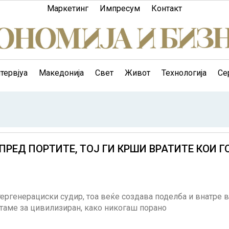
Маркетинг
Импресум
Контакт
тервјуа
Македонија
Свет
Живот
Технологија
Се
РЕД ПОРТИТЕ, ТОЈ ГИ КРШИ ВРАТИТЕ КОИ Г
тергенерациски судир, тоа веќе создава поделба и внатре 
етаме за цивилизиран, како никогаш порано