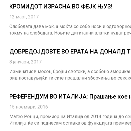
КРОМИДОТ ИЗРАСНА ВО ФЕЈК ЊУЗ!
12 март, 2017
Слободата дава моќ, а моќта со себе носи и одговорно
токму на слободата. Новите дигитални алатки нудат р
ДОБРЕДОЈДОВТЕ ВО ЕРАТА НА ДОНАЛД 
8 јануари, 2017
Изминатиов месец бројни светски, а особено американс
ѕид поставувајќи ги сите прашални зборчиња во секак
РЕФЕРЕНДУМ ВО ИТАЛИЈА: Прашање кое на
15 ноември, 2016
Матео Ренци, премиер на Италија од 2014 година до с
Италија, ќе си поднесам оставка од функцијата преми