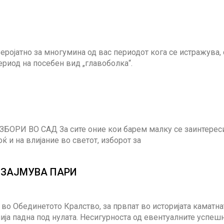
еројатно за многумина од вас периодот кога се истражува, 
ериод на посебен вид „главоболка“.
И ВО САД За сите оние кои барем малку се заинтерес
ќ и на влијание во светот, изборот за
ОЗАЈМУВА ПАРИ
во Обединетото Кралство, за првпат во историјата каматна
ја падна под нулата. Несигурноста од евентуалните успеш