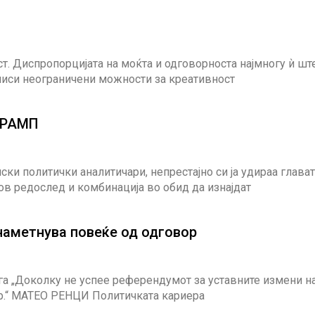
ст. Диспропорцијата на моќта и одговорноста најмногу ѝ шт
ечиси неограничени можности за креативност
ТРАМП
ки политички аналитичари, непрестајно си ја удираа глават
ов редослед и комбинација во обид да изнајдат
метнува повеќе од одговор
ега „Доколку не успее референдумот за уставните измени н
ер.“ МАТЕО РЕНЦИ Политичката кариера