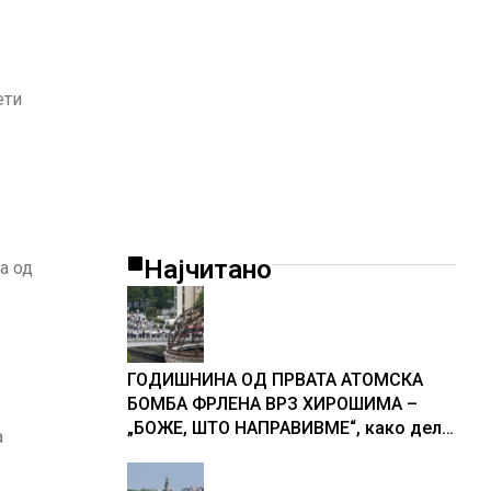
ети
Најчитано
а од
ГОДИШНИНА ОД ПРВАТА АТОМСКА
БОМБА ФРЛЕНА ВРЗ ХИРОШИМА –
„БОЖЕ, ШТО НАПРАВИВМЕ“, како дел
а
од екипажот во авионот „Енола Геј“ и
учесниците во бомбардирањето го