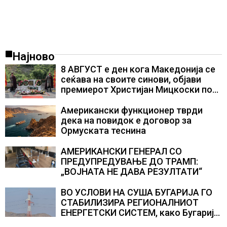
Најново
8 АВГУСТ е ден кога Македонија се
сеќава на своите синови, објави
премиерот Христијан Мицкоски по
повод 25 годишнината од
загинувањето на десетмината
Американски функционер тврди
прилепски бранители
дека на повидок е договор за
Ормуската теснина
АМЕРИКАНСКИ ГЕНЕРАЛ СО
ПРЕДУПРЕДУВАЊЕ ДО ТРАМП:
„ВОЈНАТА НЕ ДАВА РЕЗУЛТАТИ“
ВО УСЛОВИ НА СУША БУГАРИЈА ГО
СТАБИЛИЗИРА РЕГИОНАЛНИОТ
ЕНЕРГЕТСКИ СИСТЕМ, како Бугарија
стана балкански шампион во