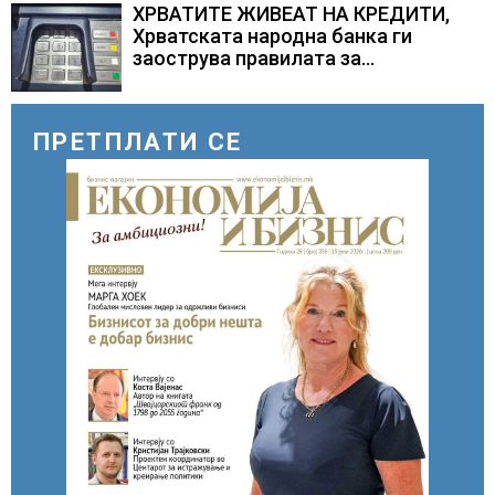
складирање на енергија од батерии
ХРВАТИТЕ ЖИВЕАТ НА КРЕДИТИ,
Хрватската народна банка ги
заострува правилата за
кредитирање и предупредува на
зголемени ризици во финансискиот
систем
ПРЕТПЛАТИ СЕ