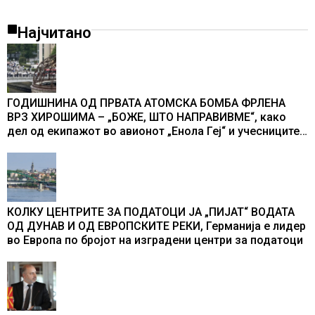
Најчитано
ГОДИШНИНА ОД ПРВАТА АТОМСКА БОМБА ФРЛЕНА
ВРЗ ХИРОШИМА – „БОЖЕ, ШТО НАПРАВИВМЕ“, како
дел од екипажот во авионот „Енола Геј“ и учесниците
во бомбардирањето го доживуваа овој настан што го
промени текот на историјата
КОЛКУ ЦЕНТРИТЕ ЗА ПОДАТОЦИ ЈА „ПИЈАТ“ ВОДАТА
ОД ДУНАВ И ОД ЕВРОПСКИТЕ РЕКИ, Германија е лидер
во Европа по бројот на изградени центри за податоци