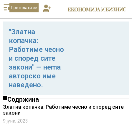
Претплати се
"Златна
копачка:
Работиме чесно
и според сите
закони" — нema
авторско име
наведено.
Содржина
Златна копачка: Работиме чесно и според сите
закони
9 јуни, 2023