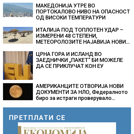
МАКЕДОНИЈА УТРЕ ВО
ПОРТОКАЛОВО НИВО НА ОПАСНОСТ
ОД ВИСОКИ ТЕМПЕРАТУРИ
ИТАЛИЈА ПОД ТОПЛОТЕН УДАР –
ИЗМЕРЕНИ 48 СТЕПЕНИ,
МЕТЕОРОЛОЗИТЕ НАЈАВИЈА НОВИ
ПРОГНОЗИ ЗА СРЕДИНАТА НА
АВГУСТ
ЦРНА ГОРА И ИСЛАНД ВО
ЗАЕДНИЧКИ „ПАКЕТ“ БИ МОЖЕЛЕ
ДА СЕ ПРИКЛУЧАТ КОН ЕУ
АМЕРИКАНЦИТЕ ОТВОРИЈА НОВИ
ДОКУМЕНТИ ЗА НЛО, Федералното
биро за истраги проверувало
снимки за „Големи темни
триаголници со светла“
ПРЕТПЛАТИ СЕ