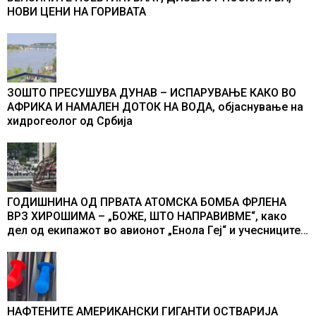
НОВИ ЦЕНИ НА ГОРИВАТА
ЗОШТО ПРЕСУШУВА ДУНАВ – ИСПАРУВАЊЕ КАКО ВО
АФРИКА И НАМАЛЕН ДОТОК НА ВОДА, објаснување на
хидрогеолог од Србија
ГОДИШНИНА ОД ПРВАТА АТОМСКА БОМБА ФРЛЕНА
ВРЗ ХИРОШИМА – „БОЖЕ, ШТО НАПРАВИВМЕ“, како
дел од екипажот во авионот „Енола Геј“ и учесниците
во бомбардирањето го доживуваа овој настан што го
промени текот на историјата
НАФТЕНИТЕ АМЕРИКАНСКИ ГИГАНТИ ОСТВАРИЈА