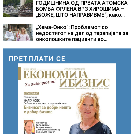
ГОДИШНИНА ОД ПРВАТА АТОМСКА
БОМБА ФРЛЕНА ВРЗ ХИРОШИМА –
„БОЖЕ, ШТО НАПРАВИВМЕ“, како
дел од екипажот во авионот „Енола
Геј“ и учесниците во
„Хема-Онко“: Проблемот со
бомбардирањето го доживуваа овој
недостигот на дел од терапијата за
настан што го промени текот на
онколошките пациенти во
историјата
моментот е надминат
ПРЕТПЛАТИ СЕ