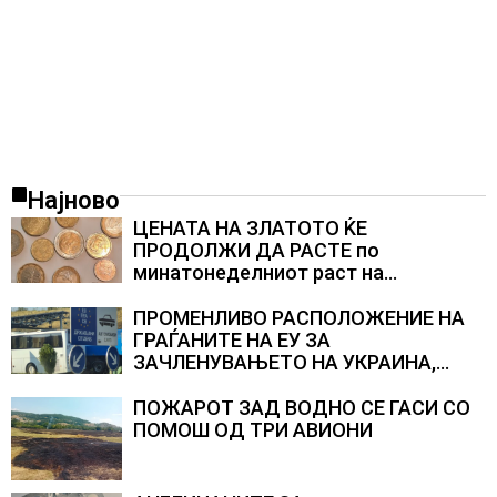
Најново
ЦЕНАТА НА ЗЛАТОТО ЌЕ
ПРОДОЛЖИ ДА РАСТЕ по
минатонеделниот раст на
вредноста на благородниот метал
ПРОМЕНЛИВО РАСПОЛОЖЕНИЕ НА
ГРАЃАНИТЕ НА ЕУ ЗА
ЗАЧЛЕНУВАЊЕТО НА УКРАИНА,
изненадува каква е поддршката од
Полска, Франција и Германија
ПОЖАРОТ ЗАД ВОДНО СЕ ГАСИ СО
ПОМОШ ОД ТРИ АВИОНИ