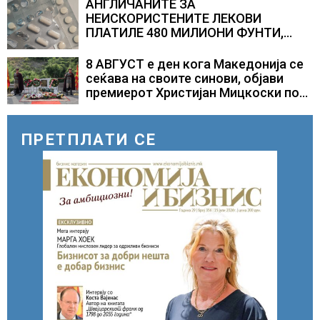
АНГЛИЧАНИТЕ ЗА
НЕИСКОРИСТЕНИТЕ ЛЕКОВИ
ПЛАТИЛЕ 480 МИЛИОНИ ФУНТИ,
повик до пациентите да бараат
само лекови што навистина им се
8 АВГУСТ е ден кога Македонија се
потребни
сеќава на своите синови, објави
премиерот Христијан Мицкоски по
повод 25 годишнината од
загинувањето на десетмината
прилепски бранители
ПРЕТПЛАТИ СЕ