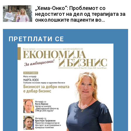
дел од екипажот во авионот „Енола
Геј“ и учесниците во
„Хема-Онко“: Проблемот со
бомбардирањето го доживуваа овој
недостигот на дел од терапијата за
настан што го промени текот на
онколошките пациенти во
историјата
моментот е надминат
ПРЕТПЛАТИ СЕ