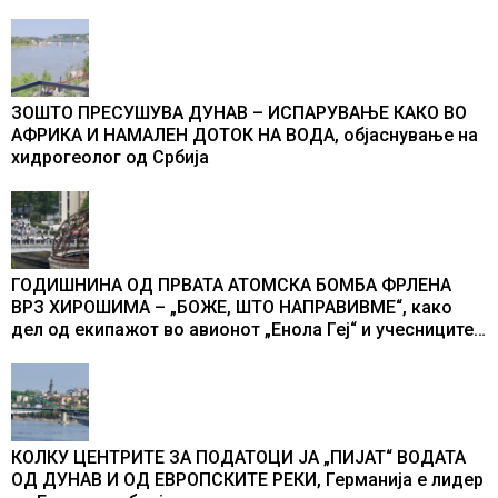
ЗОШТО ПРЕСУШУВА ДУНАВ – ИСПАРУВАЊЕ КАКО ВО
АФРИКА И НАМАЛЕН ДОТОК НА ВОДА, објаснување на
хидрогеолог од Србија
ГОДИШНИНА ОД ПРВАТА АТОМСКА БОМБА ФРЛЕНА
ВРЗ ХИРОШИМА – „БОЖЕ, ШТО НАПРАВИВМЕ“, како
дел од екипажот во авионот „Енола Геј“ и учесниците
во бомбардирањето го доживуваа овој настан што го
промени текот на историјата
КОЛКУ ЦЕНТРИТЕ ЗА ПОДАТОЦИ ЈА „ПИЈАТ“ ВОДАТА
ОД ДУНАВ И ОД ЕВРОПСКИТЕ РЕКИ, Германија е лидер