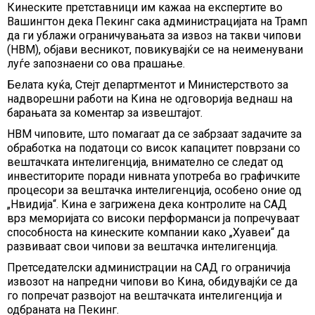
Кинеските претставници им кажаа на експертите во
Вашингтон дека Пекинг сака администрацијата на Трамп
да ги ублажи ограничувањата за извоз на такви чипови
(HBM), објави весникот, повикувајќи се на неименувани
луѓе запознаени со ова прашање.
Белата куќа, Стејт департментот и Министерството за
надворешни работи на Кина не одговорија веднаш на
барањата за коментар за извештајот.
HBM чиповите, што помагаат да се забрзаат задачите за
обработка на податоци со висок капацитет поврзани со
вештачката интелигенција, внимателно се следат од
инвеститорите поради нивната употреба во графичките
процесори за вештачка интелигенција, особено оние од
„Нвидија“. Кина е загрижена дека контролите на САД
врз меморијата со високи перформанси ја попречуваат
способноста на кинеските компании како „Хуавеи“ да
развиваат свои чипови за вештачка интелигенција.
Претседателски администрации на САД го ограничија
извозот на напредни чипови во Кина, обидувајќи се да
го попречат развојот на вештачката интелигенција и
одбраната на Пекинг.