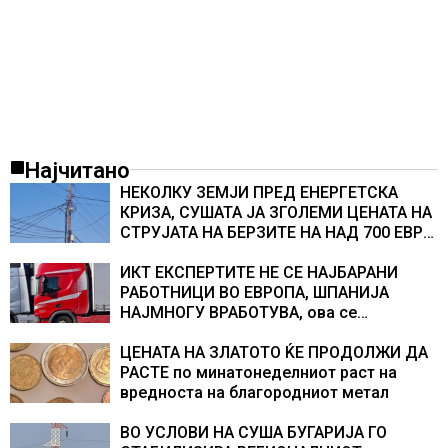
Најчитано
НЕКОЛКУ ЗЕМЈИ ПРЕД ЕНЕРГЕТСКА
КРИЗА, СУШАТА ЈА ЗГОЛЕМИ ЦЕНАТА НА
СТРУЈАТА НА БЕРЗИТЕ НА НАД 700 ЕВРА
ЗА МЕГАВАТ-ЧАС
ИКТ ЕКСПЕРТИТЕ НЕ СЕ НАЈБАРАНИ
РАБОТНИЦИ ВО ЕВРОПА, ШПАНИЈА
НАЈМНОГУ ВРАБОТУВА, oва се
најбараните работни места во 2026
година
ЦЕНАТА НА ЗЛАТОТО ЌЕ ПРОДОЛЖИ ДА
РАСТЕ по минатонеделниот раст на
вредноста на благородниот метал
ВО УСЛОВИ НА СУША БУГАРИЈА ГО