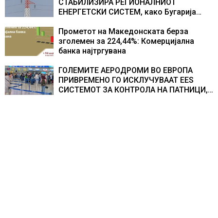
СТАБИЛИЗИРА РЕГИОНАЛНИОТ
ЕНЕРГЕТСКИ СИСТЕМ, како Бугарија
стана балкански шампион во
складирање на енергија од батерии
Прометот на Македонската берза
зголемен за 224,44%: Комерцијална
банка најтргувана
ГОЛЕМИТЕ АЕРОДРОМИ ВО ЕВРОПА
ПРИВРЕМЕНО ГО ИСКЛУЧУВААТ ЕЕS
СИСТЕМОТ ЗА КОНТРОЛА НА ПАТНИЦИ,
новите правила го забавуваат протокот
на патници на аеродромите и
предизвикува долги редици