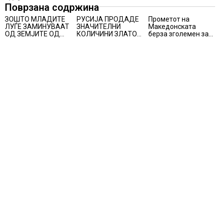
Поврзана содржина
ЗОШТО МЛАДИТЕ
РУСИЈА ПРОДАДЕ
Прометот на
ЛУЃЕ ЗАМИНУВААТ
ЗНАЧИТЕЛНИ
Македонската
ОД ЗЕМЈИТЕ ОД
КОЛИЧИНИ ЗЛАТО
берза зголемен за
ПОРАНЕШНА
ОД ЗЛАТНИТЕ
224,44%:
ЈУГОСЛАВИЈА? –
РЕЗЕРВИ
Комерцијална
секоја година
банка најтргувана
годишно
заминуваат над 130
илјади лица,
најмногу од
Хрватска