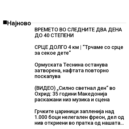
Најново
ВРЕМЕТО ВО СЛЕДНИТЕ ДВА ДЕНА
ДО 40 СТЕПЕНИ
СРЦЕ ДОЛГО 4 км | “Трчаме со срце
за секое дете“
Ормуската Теснина останува
затворена, нафтата повторно
поскапува
(ВИДЕО) „Силно светнал ден“ во
Охрид: 35 години Македонија
раскажани низ музика и сцена
Грчките цариници запленија над
1.000 боци нелегален фреон, дел од
нив откриени во пратка од нашата
земја