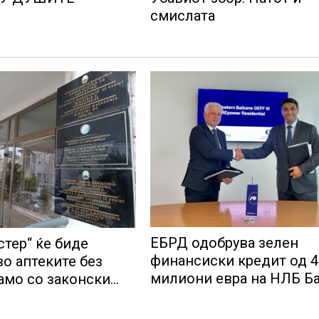
смислата
ЕБРД одобрува зелен
стер“ ќе биде
финансиски кредит од 4
во аптеките без
милиони евра на НЛБ Б
само со законски
а партиципација