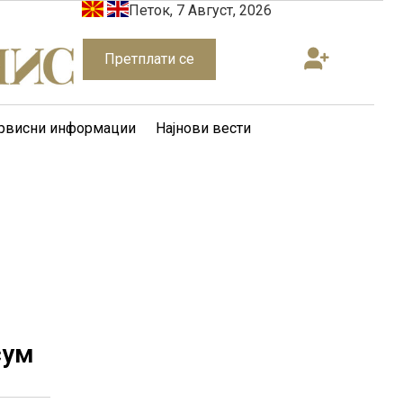
Петок, 7 Август, 2026
Претплати се
рвисни информации
Најнови вести
сум