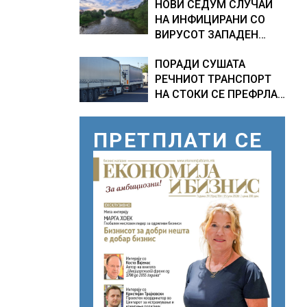
НОВИ СЕДУМ СЛУЧАИ
МИЛИОНИ ЕВРА
НА ИНФИЦИРАНИ СО
ВИРУСОТ ЗАПАДЕН
НИЛ, тројца пациенти се
ПОРАДИ СУШАТА
во критична состојба
РЕЧНИОТ ТРАНСПОРТ
НА СТОКИ СЕ ПРЕФРЛА
НА КАМИОНИ И ВОЗОВИ,
Германија со итни
ПРЕТПЛАТИ СЕ
мерки овозможува
камионџиите да возат и
во недела