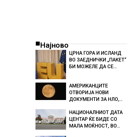
Најново
ЦРНА ГОРА И ИСЛАНД
ВО ЗАЕДНИЧКИ „ПАКЕТ“
БИ МОЖЕЛЕ ДА СЕ
ПРИКЛУЧАТ КОН ЕУ
АМЕРИКАНЦИТЕ
ОТВОРИЈА НОВИ
ДОКУМЕНТИ ЗА НЛО,
Федералното биро за
НАЦИОНАЛНИОТ ДАТА
истраги проверувало
ЦЕНТАР ЌЕ БИДЕ СО
снимки за „Големи
МАЛА МОЌНОСТ, ВО
темни триаголници со
ПРВА ФАЗА ЌЕ ЧИНИ 20
светла“