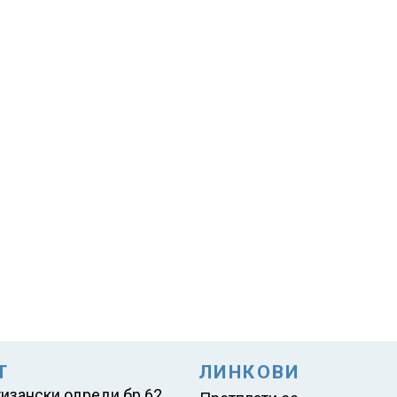
Т
ЛИНКОВИ
тизански одреди бр.62,