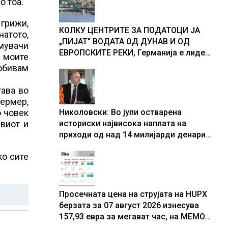
о тоа.
доживуваа овој настан што го
промени текот на историјата
 грижи,
КОЛКУ ЦЕНТРИТЕ ЗА ПОДАТОЦИ ЈА
натото,
„ПИЈАТ“ ВОДАТА ОД ДУНАВ И ОД
амувачи
ЕВРОПСКИТЕ РЕКИ, Германија е лидер
е моите
во Европа по бројот на изградени
добивам
центри за податоци
тава во
мермер,
о човек
Николовски: Во јули остварена
ивиот и
историски највисока наплата на
приходи од над 14 милијарди денари
– изградивме систем што испорачува
ко сите
резултати
Просечната цена на струјата на HUPX
берзата за 07 август 2026 изнесува
157,93 евра за мегават час, на МЕМО
153,56 евра за мегават час