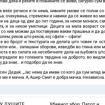
лам дека и реките и планините се живи, сигурен сум в
а веќе речиси и ги нема, нивните умови се полни со
ња, очекувања, стремежи и навики да се живее во ми
 на деца од две до пет години, за некои монаси, с
та, и за некои уметници. Децата на мала возраст с
о со нив можам да поставувам вакви прашања и да 
олем, реков што реков, кој сфати – сфати!
 во бројот и текстурата на делата што човек ги ос
имоти или… запишани зборови, изведби во глина или 
ста е во силата на несебичните дела на љубовта шт
вградиле во големата тврдина на доброто, во видл
ј да знае… и подобро да не знае.
сен Дедиќ. „Јас нема да имам со кого да сум млад а
е ми е мачна. А, Ашер-Смит е добра мачка. Независна.
ЃУ ДУШИТЕ
Убавиот збор: Патот и