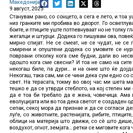
Македонија
9 август, 2025
Станувам рано, со сонцето, а сега е лето, и тоа 
низ гранките ми пробива во дворот. Го осветлува
боите, и птиците уште потпевнуваат но не толку гл
жегалци и штурци. Додека го пишувам ова, повеќе
мирно спијат. Не се смеат, не се чудат, не се 
смирени и опуштени додека со умовите се нур
поврзани отколку кога сме будни, дали во нес
одошто кога сме свесни? И тоа не само на сите 
некогаш биле, па дури… и на оние што ќе дојдат
Некогаш, така сам, ми се чини дека сум едно со 
свет. На терасата, токму во oвој час ми шета м
тешко е да се утврди стеблото, на кој степен ми
да е тоа би требало да е жена, човечица. Ама 
еволуцијата или во тоа дека светот е создаден од
сепак, секој мора да признае и да се согласи де
луѓе, со животните, растенијата, рибите, птиците
облици на материја што движи, со сѐ што дише, 
воздухот, огнот, земјата… ретки се миговите кога