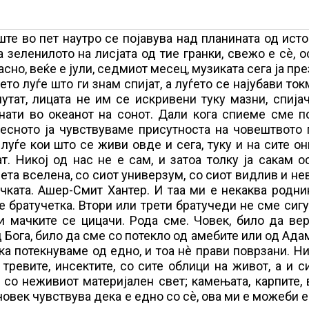
уште во пет наутро се појавува над планината од исто
 зеленилото на лисјата од тие гранки, свежо е сѐ, 
асно, веќе е јули, седмиот месец, музиката сега ја пр
то луѓе што ги знам спијат, а луѓето се најубави ток
лутат, лицата не им се искривени туку мазни, спија
нати во океанот на сонот. Дали кога спиеме сме п
весното ја чувствуваме присутноста на човештвото
луѓе кои што се живи овде и сега, туку и на сите о
. Никој од нас не е сам, и затоа толку ја сакам о
сета вселена, со сиот универзум, со сиот видлив и н
ачката. Ашер-Смит Хантер. И таа ми е некаква родни
 е братучетка. Втори или трети братучеди не сме сигу
и мачките се цицачи. Рода сме. Човек, било да ве
 Бога, било да сме со потекло од амебите или од Адам
ка потекнуваме од едно, и тоа нѐ прави поврзани. Ни
, тревите, инсектите, со сите облици на живот, а и с
со неживиот материјален свет; камењата, карпите, 
 човек чувствува дека е едно со сѐ, ова ми е можеби 