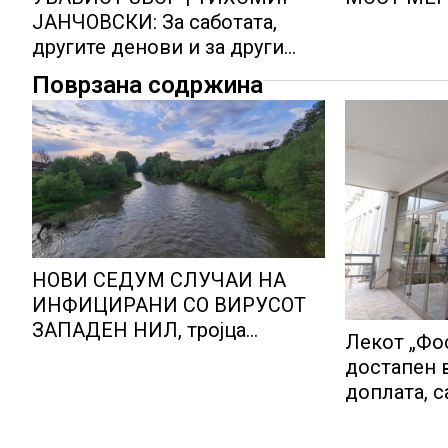
ЈАНЧОВСКИ: За саботата,
другите денови и за други
работи
Поврзана содржина
НОВИ СЕДУМ СЛУЧАИ НА
ИНФИЦИРАНИ СО ВИРУСОТ
ЗАПАДЕН НИЛ, тројца
Лекот „Фо
пациенти се во критична
достапен 
состојба
доплата, 
утврденат