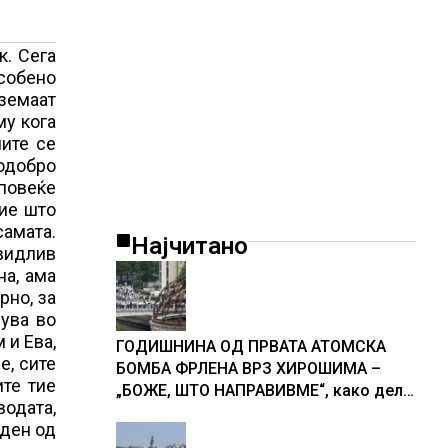
к. Сега
особено
еземаат
му кога
чите се
одобро
 повеќе
ние што
самата.
Најчитано
евидлив
на, ама
рно, за
рува во
 и Ева,
ГОДИШНИНА ОД ПРВАТА АТОМСКА
е, сите
БОМБА ФРЛЕНА ВРЗ ХИРОШИМА –
ите тие
„БОЖЕ, ШТО НАПРАВИВМЕ“, како дел
водата,
од екипажот во авионот „Енола Геј“ и
еден од
учесниците во бомбардирањето го