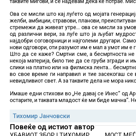
таквите мигови, и се надевам дека ќе потрае. Мис
Ова се мисли што кај луѓето од мојата генерациј
желби, амбиции, стравови, планови, преиспитува
стремежи да живеат утре… ова се мисли за умови
од различни вери, за луѓе што ја љубат мудрос
најдобри соговорници и најголеми другари. Сам
нови одговори, оти разумот им е мал а умот им е г
Што да се каже? Смртни сме, а бесмртноста не е
некоја материја, било тие да се груби згради и 
слики на платно или на филмска лента… бесмртно
во свое време ги направил и тие засекогаш се 
невидливиот свет. А за таквите дела не мора нико
Имаше едни стихови во „Не давај се Инес“ од Ар
остарите, и таквата младост ќе ми биде мачна“. Н
Тихомир Јанчовски
Повеќе од истиот автор
УБАВИОТ ЗБОР | ТИХОМИР
МОСТ МЕ