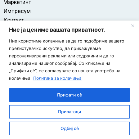
Маркетинг
Импресум
Контакт
Правила на користење
Ние ја цениме вашата приватност.
Ние користиме колачиња за да го подобриме вашето
прелистувачко искуство, да прикажуваме
персонализирани реклами или содржини и да го
анализираме нашиот сообраќај. Со кликање на
„Прифати сè“, се согласувате со нашата употреба на
колачиња.
Политика за колачиња
Прифати сè
“ЕУРО-МАК-КОМПАНИ” Д.О.О е членка на асоцијацијата
Прилагоди
за заштита на печатени медиуми
Одбиј сè
©
2026
Економија и Бизнис
Политика за приватност
|
| Developed by:
Unet
Политика за колачиња