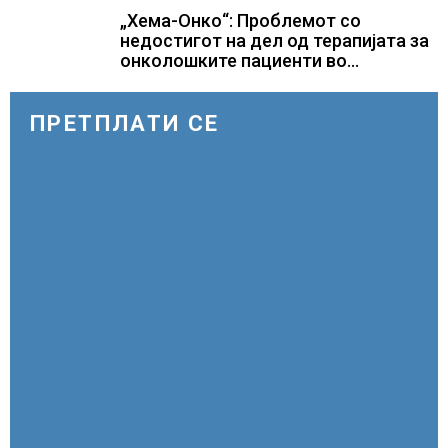
Геј“ и учесниците во
„Хема-Онко“: Проблемот со
бомбардирањето го доживуваа овој
недостигот на дел од терапијата за
настан што го промени текот на
онколошките пациенти во
историјата
моментот е надминат
ПРЕТПЛАТИ СЕ