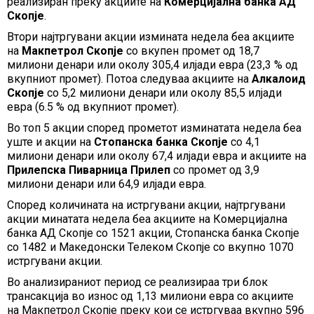
реализиран преку акциите на
Комерцијална банка АД
Скопје
.
Втори најтргувани акции измината недела беа акциите
на
Макпетрол Скопје
со вкупен промет од 18,7
милиони денари или околу 305,4 илјади евра (23,3 % од
вкупниот промет). Потоа следуваа акциите на
Алкалоид
Скопје
со 5,2 милиони денари или околу 85,5 илјади
евра (6.5 % од вкупниот промет).
Во топ 5 акции според прометот изминатата недела беа
уште и акции на
Стопанска банка Скопје
со 4,1
милиони денари или околу 67,4 илјади евра и акциите на
Прилепска Пиварница Прилеп
со промет од 3,9
милиони денари или 64,9 илјади евра.
Според количината на истргувани акции, најтргувани
акции минатата недела беа акциите на Комерцијална
банка АД Скопје со 1521 акции, Стопанска банка Скопје
со 1482 и Македонски Телеком Скопје со вкупно 1070
истргувани акции.
Во анализираниот период се реализираа три блок
трансакција во износ од 1,13 милиони евра со акциите
на Макпетрол Скопје преку кои се истргуваа вкупно 596