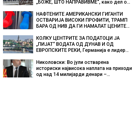
„БОЖЕ, ШТО НАПРАВИВМЕ“, како дел од
екипажот во авионот „Енола Геј“ и
учесниците во бомбардирањето го
НАФТЕНИТЕ АМЕРИКАНСКИ ГИГАНТИ
доживуваа овој настан што го промени
ОСТВАРИЈА ВИСОКИ ПРОФИТИ, ТРАМП
текот на историјата
БАРА ОД НИВ ДА ГИ НАМАЛАТ ЦЕНИТЕ
НА ГОРИВАТА
КОЛКУ ЦЕНТРИТЕ ЗА ПОДАТОЦИ ЈА
„ПИЈАТ“ ВОДАТА ОД ДУНАВ И ОД
ЕВРОПСКИТЕ РЕКИ, Германија е лидер
во Европа по бројот на изградени
центри за податоци
Николовски: Во јули остварена
историски највисока наплата на приходи
од над 14 милијарди денари –
изградивме систем што испорачува
резултати