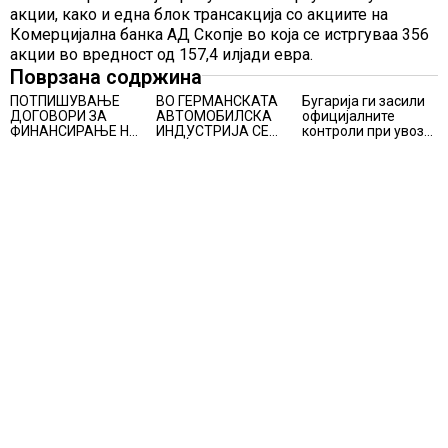
акции, како и една блок трансакција со акциите на
Комерцијална банка АД Скопје во која се истргуваа 356
акции во вредност од 157,4 илјади евра.
Поврзана содржина
ПОТПИШУВАЊЕ
ВО ГЕРМАНСКАТА
Бугарија ги засили
ДОГОВОРИ ЗА
АВТОМОБИЛСКА
официјалните
ФИНАНСИРАЊЕ НА
ИНДУСТРИЈА СЕ
контроли при увоз
ПРУГАТА КРИВА
ВРАЌА
на македонско
ПАЛАНКА-ДЕВЕ
ОПТИМИЗМОТ
свежо овошје,
БАИР
домати и пиперки,
објави АХВ