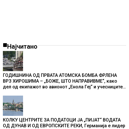
Најчитано
ГОДИШНИНА ОД ПРВАТА АТОМСКА БОМБА ФРЛЕНА
ВРЗ ХИРОШИМА – „БОЖЕ, ШТО НАПРАВИВМЕ“, како
дел од екипажот во авионот „Енола Геј“ и учесниците
во бомбардирањето го доживуваа овој настан што го
промени текот на историјата
КОЛКУ ЦЕНТРИТЕ ЗА ПОДАТОЦИ ЈА „ПИЈАТ“ ВОДАТА
ОД ДУНАВ И ОД ЕВРОПСКИТЕ РЕКИ, Германија е лидер