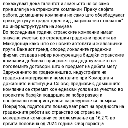
покажуваат дека талентот и знаењето не се само
привилегија на странските компании. Преку својата
работа, домашните компании не само што обезбедуваат
приходи туку и градат еден вид „национален отпечаток“
во инфраструктурата на земјава.
Во последниве години, странските компании имаат
значајно учество во стратешки градежни проекти во
Македонија како што се новите автопати и железнички
пруги. Ваквиот тренд, според локалните градежни
фирми, создава нефер конкуренција бидејќи странските
компании добиваат приоритет при доделувањето на
поголемите договори, што е предмет на дебата меѓу
Здружението за градежништво, индустријата на
градежни материјали и неметалите при Комората и
државните институции. Со овој предизвик, домашните
компании се стремат кон еднакви услови за учество во
проектите барајќи поддршка за побрз развој и
поефикасно искористување на ресурсите во земјава.
Покрај тоа, податоците покажуваат раст на вредноста на
градежните работи во странство од страна на
македонски компании со зголемување од 16,2 % во
првата половина од 2024 година. Овој пораст ја