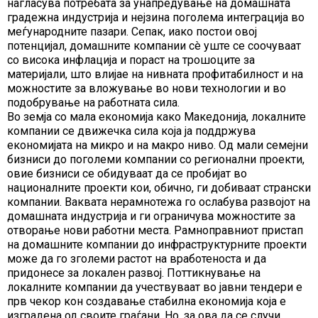
нагласува потребата за унапредување на домашната
градежна индустрија и нејзина поголема интеграција во
меѓународните пазари. Сепак, иако постои овој
потенцијал, домашните компании сè уште се соочуваат
со висока инфлација и пораст на трошоците за
материјали, што влијае на нивната профитабилност и на
можностите за вложување во нови технологии и во
подобрување на работната сила.
Во земја со мала економија како Македонија, локалните
компании се движечка сила која ја поддржува
економијата на микро и на макро ниво. Од мали семејни
бизниси до поголеми компании со регионални проекти,
овие бизниси се обидуваат да се пробијат во
националните проекти кои, обично, ги добиваат странски
компании. Ваквата нерамнотежа го ослабува развојот на
домашната индустрија и ги ограничува можностите за
отворање нови работни места. Рамноправниот пристап
на домашните компании до инфраструктурните проекти
може да го зголеми растот на вработеноста и да
придонесе за локален развој. Поттикнување на
локалните компании да учествуваат во јавни тендери е
прв чекор кон создавање стабилна економија која е
изградена од своите граѓани. Но, за ова да се случи,