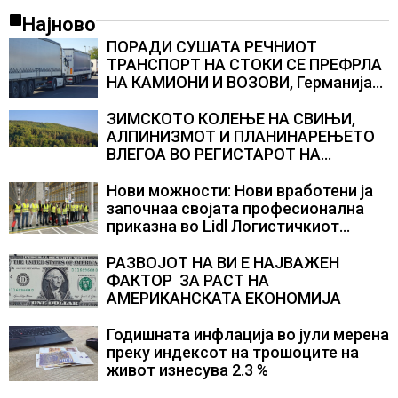
Најново
ПОРАДИ СУШАТА РЕЧНИОТ
ТРАНСПОРТ НА СТОКИ СЕ ПРЕФРЛА
НА КАМИОНИ И ВОЗОВИ, Германија
со итни мерки овозможува
камионџиите да возат и во недела
ЗИМСКОТО КОЛЕЊЕ НА СВИЊИ,
АЛПИНИЗМОТ И ПЛАНИНАРЕЊЕТО
ВЛЕГОА ВО РЕГИСТАРОТ НА
КУЛТУРНО НАСЛЕДСТВО НА
СЛОВЕНИЈА
Нови можности: Нови вработени ја
започнаа својата професионална
приказна во Lidl Логистичкиот
центар во Куманово
РАЗВОЈОТ НА ВИ Е НАЈВАЖЕН
ФАКТОР ЗА РАСТ НА
АМЕРИКАНСКАТА ЕКОНОМИЈА
Годишната инфлација во јули мерена
преку индексот на трошоците на
живот изнесува 2.3 %