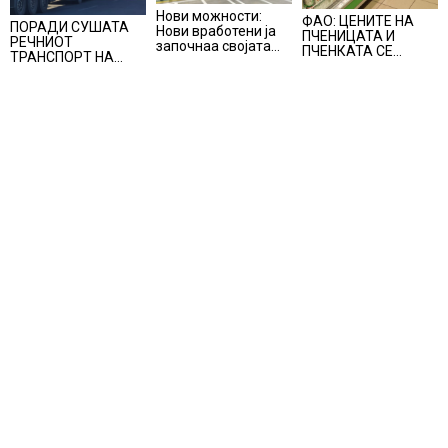
Нови можности:
ФАО: ЦЕНИТЕ НА
ПОРАДИ СУШАТА
Нови вработени ја
ПЧЕНИЦАТА И
РЕЧНИОТ
започнаа својата
ПЧЕНКАТА СЕ
ТРАНСПОРТ НА
професионална
ПОВИСОКИ ВО
СТОКИ СЕ ПРЕФРЛА
приказна во Lidl
ЈУЛИ, млекото и
НА КАМИОНИ И
Логистичкиот
месото бележат
ВОЗОВИ, Германија
центар во Куманово
пониски цени
со итни мерки
овозможува
камионџиите да
возат и во недела