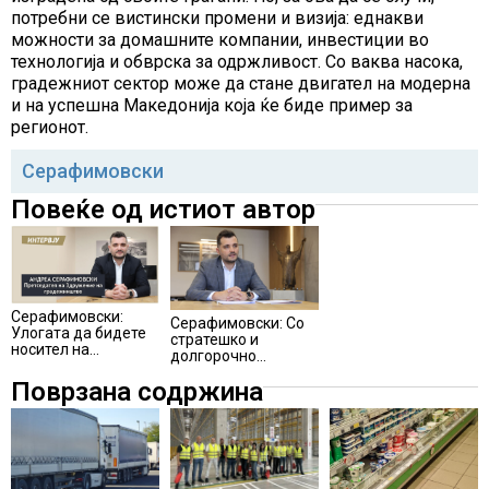
потребни се вистински промени и визија: еднакви
можности за домашните компании, инвестиции во
технологија и обврска за одржливост. Со ваква насока,
градежниот сектор може да стане двигател на модерна
и на успешна Македонија која ќе биде пример за
регионот.
Серафимовски
Повеќе од истиот автор
Серафимовски:
Серафимовски: Со
Улогата да бидете
стратешко и
носител на
долгорочно
работењето е
планирање оваа
клучот за успехот
Поврзана содржина
стопанска гранка
може да придонесе
за закрепнување и
раст на домашната
економија