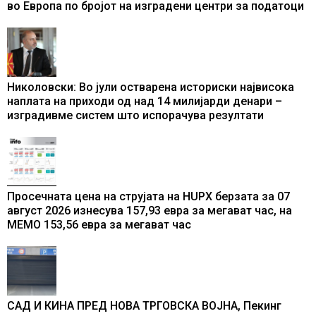
во Европа по бројот на изградени центри за податоци
Николовски: Во јули остварена историски највисока
наплата на приходи од над 14 милијарди денари –
изградивме систем што испорачува резултати
Просечната цена на струјата на HUPX берзата за 07
август 2026 изнесува 157,93 евра за мегават час, на
МЕМО 153,56 евра за мегават час
САД И КИНА ПРЕД НОВА ТРГОВСКА ВОЈНА, Пекинг