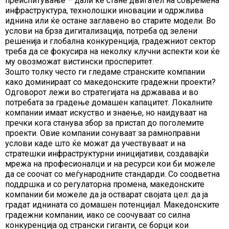
преиспитување – дали ќе стане двигател на современа
инфраструктура, технолошки иновации и одржлива
иднина или ќе остане заглавено во старите модели. Во
услови на брза дигитализација, потреба од зелени
решенија и глобална конкуренција, градежниот сектор
треба да се фокусира на неколку клучни аспекти кои ќе
му овозможат вистински просперитет.
Зошто толку често ги гледаме странските компании
како доминираат со македонските градежни проекти?
Одговорот лежи во стратегијата на државава и во
потребата за градење домашен капацитет. Локалните
компании имаат искуство и знаење, но наидуваат на
пречки кога станува збор за пристап до поголемите
проекти. Овие компании сонуваат за рамноправни
услови каде што ќе можат да учествуваат и на
стратешки инфраструктурни иницијативи, создавајќи
мрежа на професионалци и на ресурси кои би можеле
да се соочат со меѓународните стандарди. Со соодветна
поддршка и со регулаторна промена, македонските
компании би можеле да ја остварат својата цел: да ја
градат иднината со домашен потенцијал. Македонските
градежни компании, иако се соочуваат со силна
конкуренција од странски гиганти, се борци кои