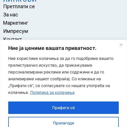
Претплати се
За нас
Маркетинг
Импресум
Контакт
Правила на користење
Ние ја цениме вашата приватност.
Ние користиме колачиња за да го подобриме вашето
прелистувачко искуство, да прикажуваме
персонализирани реклами или содржини и да го
анализираме нашиот сообраќај. Со кликање на
„Прифати сè“, се согласувате со нашата употреба на
колачиња.
Политика за колачиња
Прифати сè
“ЕУРО-МАК-КОМПАНИ” Д.О.О е членка на асоцијацијата
Прилагоди
за заштита на печатени медиуми