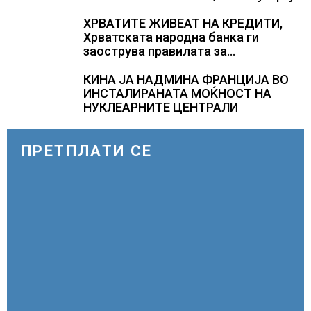
стана балкански шампион во
складирање на енергија од батерии
ХРВАТИТЕ ЖИВЕАТ НА КРЕДИТИ,
Хрватската народна банка ги
заострува правилата за
кредитирање и предупредува на
зголемени ризици во финансискиот
КИНА ЈА НАДМИНА ФРАНЦИЈА ВО
систем
ИНСТАЛИРАНАТА МОЌНОСТ НА
НУКЛЕАРНИТЕ ЦЕНТРАЛИ
ПРЕТПЛАТИ СЕ