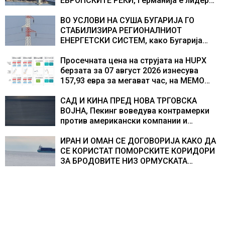
текот на историјата
ЕВРОПСКИТЕ РЕКИ, Германија е лидер
во Европа по бројот на изградени
центри за податоци
ВО УСЛОВИ НА СУША БУГАРИЈА ГО
СТАБИЛИЗИРА РЕГИОНАЛНИОТ
ЕНЕРГЕТСКИ СИСТЕМ, како Бугарија
стана балкански шампион во
складирање на енергија од батерии
Просечната цена на струјата на HUPX
берзата за 07 август 2026 изнесува
157,93 евра за мегават час, на МЕМО
153,56 евра за мегават час
САД И КИНА ПРЕД НОВА ТРГОВСКА
ВОЈНА, Пекинг воведува контрамерки
против американски компании и
организации
ИРАН И ОМАН СЕ ДОГОВОРИЈА КАКО ДА
СЕ КОРИСТАТ ПОМОРСКИТЕ КОРИДОРИ
ЗА БРОДОВИТЕ НИЗ ОРМУСКАТА
ТЕСНИНА