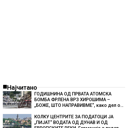
Најчитано
ГОДИШНИНА ОД ПРВАТА АТОМСКА
БОМБА ФРЛЕНА ВРЗ ХИРОШИМА –
„БОЖЕ, ШТО НАПРАВИВМЕ“, како дел од
екипажот во авионот „Енола Геј“ и
учесниците во бомбардирањето го
КОЛКУ ЦЕНТРИТЕ ЗА ПОДАТОЦИ ЈА
доживуваа овој настан што го промени
„ПИЈАТ“ ВОДАТА ОД ДУНАВ И ОД