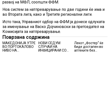
развој на МФЛ, соопшти ФФМ.
Нов систем за натпреварување по две години ќе има и
во Втората лига, како и Третите регионални лиги.
Исто така, Управниот одбор на ФФМ ја донесе одлуката
за именување на Васко Дојчиновски за претседател на
Комисијата за натпреварување.
Поврзана содржина
МАКЕДОНИЈА УТРЕ
НОВИ СЕДУМ
Лекот „Фостер“ ќе
ВО ПОРТОКАЛОВО
СЛУЧАИ НА
биде достапен во
НИВО НА
ИНФИЦИРАНИ СО
аптеките без
ОПАСНОСТ ОД
ВИРУСОТ ЗАПАДЕН
доплата, само со
ВИСОКИ
НИЛ, тројца
законски
ТЕМПЕРАТУРИ
пациенти се во
утврдената
критична состојба
партиципација