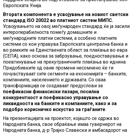
Европската Унија.
Втората компонента е усвојување на новиот светски
стандард ISO 20022 во платниот систем МИПС.
Усвојувањето на овој меѓународен стандард ќе ја засили
интероперабилноста помеѓу домашните и
меѓународните платни системи, а особено платните
системи со кои управува Европската централна банка и
во рамките на Единствената област за плаќања во евра
(СЕПА), како основа за забрзување, поедноставување и
поевтинување на прекуграничните плаќања во иднина.
Придобивките од овие промени несомнено ќе ги
почувствуваат сите сегменти на економијата – банките,
компаниите, населението и државата. Со оваа
трансформација се создаваат предуслови за
поефикасни финансиски пазари, посилна
конкурентност и поефикасно управување со
ликвидноста на банките и компаниите, како и за
подобро корисничко искуство за граѓаните
.
На презентацијата на проектот, којашто се одржа во
Народната банка, свое обраќање имаа гувернерот на
Народната банка, д-р Трајко Славески и амбасадорот на