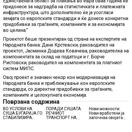
Единствената област за плаќања во евра оваа година ќе
придонесе за надградба на статистичката и платежната
инфраструктура, што дополнително ќе ја усогласи
земјата со европските стандарди и ќе донесе конкретни
придобивки за граѓаните, компаниите и за економијата
во целина.“
Проектот беше презентиран од страна на експертите на
Народната банка: Дане Крстевски, раководител на
проектот, Јасминка Додева Ковачева, раководителка на
компонентата за склад на податоци и г. Борче
Ристовски, раководител на компонентата за платниот
систем МИПС.
Овој проект е значаен чекор кон модернизација на
Народната банка и приближување кон европските
стандарди, со директни придобивки за граѓаните,
компаниите и целокупната економија.
Поврзана содржина
ВО УСЛОВИ НА
ПОРАДИ СУШАТА
Нови можности:
СУША БУГАРИЈА ГО
РЕЧНИОТ
Нови вработени ја
СТАБИЛИЗИРА
ТРАНСПОРТ НА
започнаа својата
РЕГИОНАЛНИОТ
СТОКИ СЕ ПРЕФРЛА
професионална
ЕНЕРГЕТСКИ
НА КАМИОНИ И
приказна во Lidl
СИСТЕМ, како
ВОЗОВИ, Германија
Логистичкиот