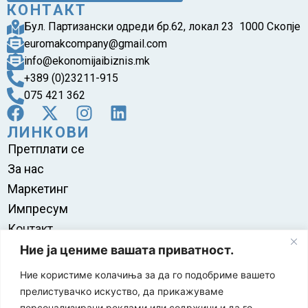
КОНТАКТ
Бул. Партизански одреди бр.62, локал 23 1000 Скопје
euromakcompany@gmail.com
info@ekonomijaibiznis.mk
+389 (0)23211-915
075 421 362
ЛИНКОВИ
Претплати се
За нас
Маркетинг
Импресум
Контакт
Правила на користење
Ние ја цениме вашата приватност.
Ние користиме колачиња за да го подобриме вашето
прелистувачко искуство, да прикажуваме
персонализирани реклами или содржини и да го