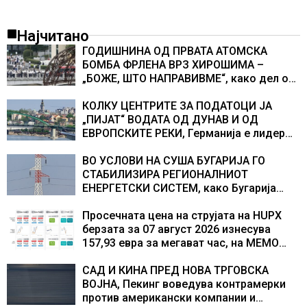
Најчитано
ГОДИШНИНА ОД ПРВАТА АТОМСКА
БОМБА ФРЛЕНА ВРЗ ХИРОШИМА –
„БОЖЕ, ШТО НАПРАВИВМЕ“, како дел од
екипажот во авионот „Енола Геј“ и
учесниците во бомбардирањето го
КОЛКУ ЦЕНТРИТЕ ЗА ПОДАТОЦИ ЈА
доживуваа овој настан што го промени
„ПИЈАТ“ ВОДАТА ОД ДУНАВ И ОД
текот на историјата
ЕВРОПСКИТЕ РЕКИ, Германија е лидер
во Европа по бројот на изградени
центри за податоци
ВО УСЛОВИ НА СУША БУГАРИЈА ГО
СТАБИЛИЗИРА РЕГИОНАЛНИОТ
ЕНЕРГЕТСКИ СИСТЕМ, како Бугарија
стана балкански шампион во
складирање на енергија од батерии
Просечната цена на струјата на HUPX
берзата за 07 август 2026 изнесува
157,93 евра за мегават час, на МЕМО
153,56 евра за мегават час
САД И КИНА ПРЕД НОВА ТРГОВСКА
ВОЈНА, Пекинг воведува контрамерки
против американски компании и