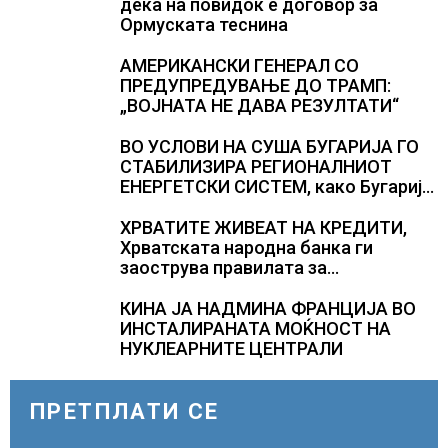
дека на повидок е договор за
Ормуската теснина
АМЕРИКАНСКИ ГЕНЕРАЛ СО
ПРЕДУПРЕДУВАЊЕ ДО ТРАМП:
„ВОЈНАТА НЕ ДАВА РЕЗУЛТАТИ“
ВО УСЛОВИ НА СУША БУГАРИЈА ГО
СТАБИЛИЗИРА РЕГИОНАЛНИОТ
ЕНЕРГЕТСКИ СИСТЕМ, како Бугарија
стана балкански шампион во
складирање на енергија од батерии
ХРВАТИТЕ ЖИВЕАТ НА КРЕДИТИ,
Хрватската народна банка ги
заострува правилата за
кредитирање и предупредува на
зголемени ризици во финансискиот
КИНА ЈА НАДМИНА ФРАНЦИЈА ВО
систем
ИНСТАЛИРАНАТА МОЌНОСТ НА
НУКЛЕАРНИТЕ ЦЕНТРАЛИ
ПРЕТПЛАТИ СЕ