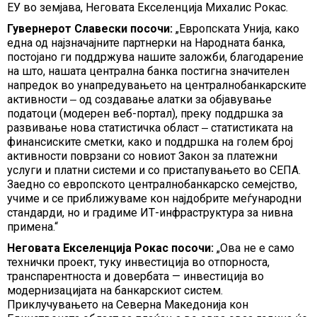
ЕУ во земјава, Неговата Екселенција Михалис Рокас.
Гувернерот Славески посочи:
„Европската Унија, како
една од најзначајните партнерки на Народната банка,
постојано ги поддржува нашите заложби, благодарение
на што, нашата централна банка постигна значителен
напредок во унапредувањето на централнобанкарските
активности ‒ од создавање алатки за објавување
податоци (модерен веб-портал), преку поддршка за
развивање нова статистичка област ‒ статистиката на
финансиските сметки, како и поддршка на голем број
активности поврзани со новиот Закон за платежни
услуги и платни системи и со пристапувањето во СЕПА.
Заедно со европското централнобанкарско семејство,
учиме и се приближуваме кон најдобрите меѓународни
стандарди, но и градиме ИТ-инфраструктура за нивна
примена.“
Неговата Екселенција Рокас
посочи
:
„Ова не е само
технички проект, туку инвестиција во отпорноста,
транспарентноста и довербата — инвестиција во
модернизацијата на банкарскиот систем.
Приклучувањето на Северна Македонија кон