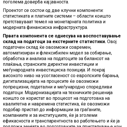
поголема доверба кај јавноста.
Проектот се состои од две клучни компоненти:
статистиката и платните системи – области коишто
претставуваат темел на монетарната политика и
модерната финансиска инфраструктура.
Првата компонента се однесува на воспоставување
склад на податоци за екстерните статистики.
Овој
податочен склад ќе овозможи современ,
автоматизиран и флексибилен модел за собирање,
обработка и анализа на податоците за билансот на
плаќања, странските директни инвестиции и
меѓународната инвестициска позиција. И покрај
високото ниво на усогласеност со европските барања,
дигитализацијата на процесите ќе овозможи
попрецизни, подетални и меѓународно споредливи
податоци. Модернизацијата на техничките решенија
коишто се користат во процесот на подготовка на
квалитетна и навремена статистика, ќе овозможи
подобар пристап до информации за граѓаните,
компаниите и за институциите, ќе ја зголеми
ефикасноста и транспарентноста во работењето и ќе ја
поддржи земјата во подготовките за пристапување кон