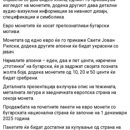
изгледот на монетите, додека другиот дава детални
аудио-визуелни информации за нивниот дизајн,
спецификации и симболика.
Евро монетите ќе носат препознатливи бугарски
мотиви.
Монетата од едно евро ќе го прикаже Свети Јован
Рилски, додека другите апоени ќе бидат украсени со
јавач.
Најмалите апоени – еден, два и пет центи, наречени
„стотинки“ на бугарски, ќе ја задржат својата позната
жолта боја, додека монетите од 10, 20 и 50 центи ќе
бидат сребрени.
Деталната презентација вклучува опис на тежината,
металната легура и заедничката европска страна на
секоја монета.
Продажбата на почетните пакети на евро монети со
бугарската национална страна ќе започне на 1 декември
2025 година.
Пакетите ќе бидат достапни за купување од страна на