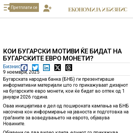
Претплати се
КОИ БУГАРСКИ МОТИВИ ЌЕ БИДАТ НА
БУГАРСКИТЕ ЕВРО МОНЕТИ?
Бизнис
9 ноември, 2025
Бугарската народна банка (БНБ) ги презентираше
информативни материјали што го прикажуваат дизајнот
на бугарските евро монети, кои ќе бидат во оптек од 1
јануари 2026 година.
Оваа иницијатива е дел од пошироката кампања на БНБ
насочена кон информирање на јавноста и подготовка на
граѓаните за воведувањето на еврото, објавува
Новините.
Објавени се два видео клипа, едниот го прикажува