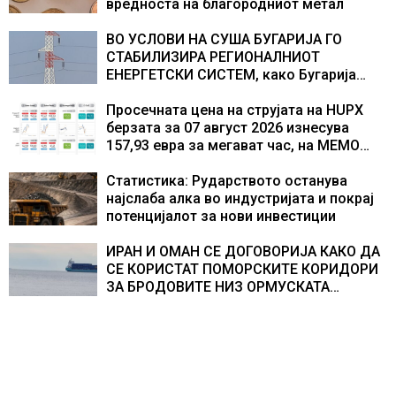
вредноста на благородниот метал
ВО УСЛОВИ НА СУША БУГАРИЈА ГО
СТАБИЛИЗИРА РЕГИОНАЛНИОТ
ЕНЕРГЕТСКИ СИСТЕМ, како Бугарија
стана балкански шампион во
складирање на енергија од батерии
Просечната цена на струјата на HUPX
берзата за 07 август 2026 изнесува
157,93 евра за мегават час, на МЕМО
153,56 евра за мегават час
Статистика: Рударството останува
најслаба алка во индустријата и покрај
потенцијалот за нови инвестиции
ИРАН И ОМАН СЕ ДОГОВОРИЈА КАКО ДА
СЕ КОРИСТАТ ПОМОРСКИТЕ КОРИДОРИ
ЗА БРОДОВИТЕ НИЗ ОРМУСКАТА
ТЕСНИНА