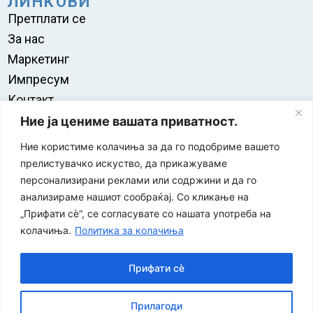
ЛИНКОВИ
Претплати се
За нас
Маркетинг
Импресум
Контакт
Правила на користење
Ние ја цениме вашата приватност.
Ние користиме колачиња за да го подобриме вашето
прелистувачко искуство, да прикажуваме
персонализирани реклами или содржини и да го
анализираме нашиот сообраќај. Со кликање на
„Прифати сè“, се согласувате со нашата употреба на
колачиња.
Политика за колачиња
Прифати сè
“ЕУРО-МАК-КОМПАНИ” Д.О.О е членка на асоцијацијата
Прилагоди
за заштита на печатени медиуми