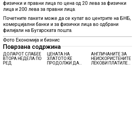
физички и правни лица по цена од 20 лева за физички
лица и 200 лева за правни лица.
Почетните пакети може да се купат во центрите на БНБ,
комерцијални банки и за физички лица во одбрани
филијали на Бугарската пошта.
Фото Економија и бизнис
Поврзана содржина
ДОЛАРОТ СЛАБЕЕ
ЦЕНАТА НА
АНГЛИЧАНИТЕ ЗА
ВТОРА НЕДЕЛА ПО
ЗЛАТОТО ЌЕ
НЕИСКОРИСТЕНИТЕ
РЕД
ПРОДОЛЖИ ДА
ЛЕКОВИ ПЛАТИЛЕ
РАСТЕ по
480 МИЛИОНИ
минатонеделниот
ФУНТИ, повик до
раст на вредноста
пациентите да
на благородниот
бараат само лекови
метал
што навистина им
се потребни