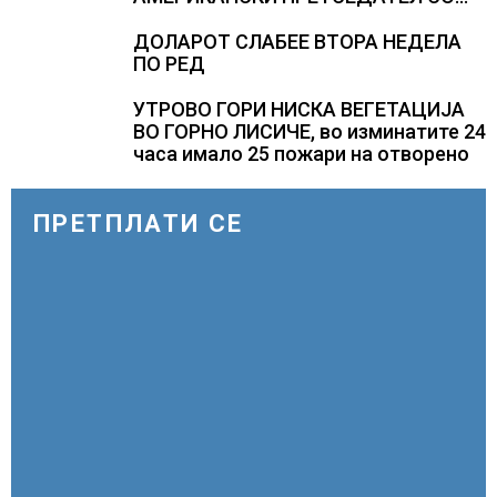
ВТОР МАНДАТ, тој не ги признава
резултатите од последните анкети
ДОЛАРОТ СЛАБЕЕ ВТОРА НЕДЕЛА
ПО РЕД
УТРОВО ГОРИ НИСКА ВЕГЕТАЦИЈА
ВО ГОРНО ЛИСИЧЕ, во изминатите 24
часа имало 25 пожари на отворено
ПРЕТПЛАТИ СЕ