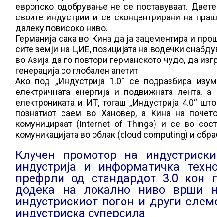
европско одобрување не се поставуваат. Двете
своите индустрии и се сконцентрирани на праш
далеку повисоко ниво.
Германија сака во Кина да ја зацементира и про
сите земји на ЦИЕ, позицијата на водечки снабду
во Азија да го повтори германското чудо, да из
генерација со глобален апетит.
Ако под „Индустрија 1.0“ се подразбира изум
електричната енергија и подвижната лента, 
електрониката и ИТ, тогаш „Индустрија 4.0“ што
познатиот саем во Хановер, а Кина на почет
комуницираат (Internet of Things) и се во со
комуникацијата во облак (cloud computing) и обраб
Клучен промотор на индустриски
индустрија и информатичка техно
префрли од стандардот 3.0 кон по
додека на локално ниво врши н
индустрискиот погон и други елем
индустриска суперсила