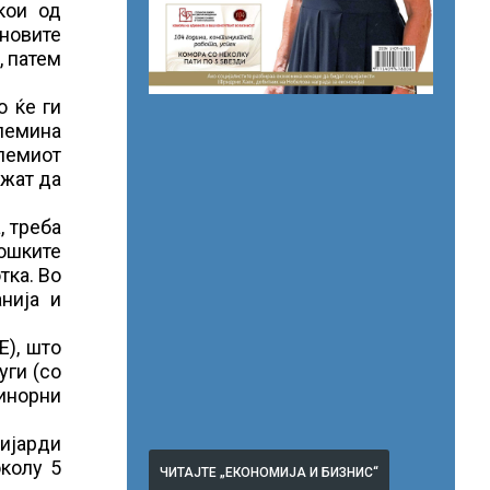
кои од
 новите
, патем
о ќе ги
олемина
олемиот
ожат да
, треба
лошките
тка. Во
нија и
Е), што
уги (со
инорни
лијарди
околу 5
ЧИТАЈТЕ „ЕКОНОМИЈА И БИЗНИС“