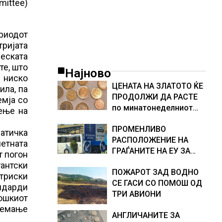
mittee)
ериодот
тријата
неската
те, што
Најново
а ниско
ЦЕНАТА НА ЗЛАТОТО ЌЕ
ила, па
ПРОДОЛЖИ ДА РАСТЕ
емја со
по минатонеделниот
еење на
раст на вредноста на
ПРОМЕНЛИВО
благородниот метал
атичка
РАСПОЛОЖЕНИЕ НА
етната
ГРАЃАНИТЕ НА ЕУ ЗА
т погон
ЗАЧЛЕНУВАЊЕТО НА
гантски
ПОЖАРОТ ЗАД ВОДНО
УКРАИНА, изненадува
триски
СЕ ГАСИ СО ПОМОШ ОД
каква е поддршката од
ндарди
ТРИ АВИОНИ
Полска, Франција и
лошкиот
Германија
еземање
АНГЛИЧАНИТЕ ЗА