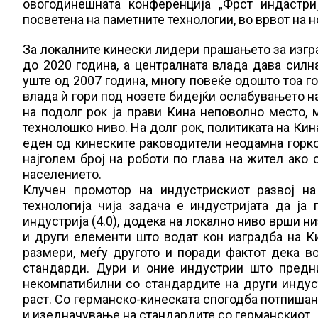
овогодинешната конференција „Фрст индастријал
посветена на паметните технологии, во врвот на 
За локалните кинески лидери прашањето за изгр
до 2020 година, а централната влада дава силн
уште од 2007 година, многу повеќе одошто тоа г
влада ѝ гори под нозете бидејќи ослабувањето на
на подолг рок ја прави Кина неповолно место,
технолошко ниво. На долг рок, политиката на Кин
еден од кинеските раководители неодамна горко
најголем број на роботи по глава на жител ако
населението.
Клучен промотор на индустрискиот развој на
технологија чија задача е индустријата да ја
индустрија (4.0), додека на локално ниво врши н
и други елементи што водат кон изградба на Ки
размери, меѓу другото и поради фактот дека 
стандарди. Дури и оние индустрии што предни
некомпатибилни со стандардите на други индуст
раст. Со германско-кинеската спогодба потпиша
и изедначување на стандардите со германскиот „