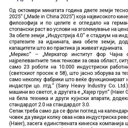
Од октомври минатата година двете земји тесно с
2025“ („Made in China 2025”) која највисокото ки
филозофија и по целите е огледало на герма
стопански раст во услови на зголемување на цена
За обете земји „Индустрија 4.0“ е стадиум на ин
стратезите за иднината, ама обете земји, д
капацитети што во практика ја живеат иднината.
„Мерикс“ – „Меркатор институт фор Чајна ст
најрелевантните тинк тенкови за оваа област, си
само 23 роботи на 10.000 индустриски работни
(светскиот просек е 58), што јасно зборува за 
само неколку фабрики што веќе функционираат н
индастри цо. лтд.“ (Sany Heavy Industry Co. Lt
машини во светот, а другата е „Хајер груп“ (Haie
на бела техника и други кујнски апарати, доде
стандардот 2.0 на стандардот 3.0.
Сепак треба само да се фрли поглед на календаро
човек да увиди колку оваа нова индустриска рево
(Haier), засега единствената кинеска компанија 