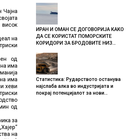
н Чајна
својата
 висок
ИРАН И ОМАН СЕ ДОГОВОРИЈА КАКО
ДА СЕ КОРИСТАТ ПОМОРСКИТЕ
деал на
КОРИДОРИ ЗА БРОДОВИТЕ НИЗ
триски
ОРМУСКАТА ТЕСНИНА
ден од
ина има
манија
ина има
Статистика: Рударството останува
ни хеви
најслаба алка во индустријата и
стриски
покрај потенцијалот за нови
водство
инвестиции
емин од
ника за
„Хајер“
ства на