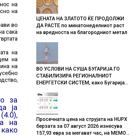
доживуваа овој настан што го
днос на
промени текот на историјата
сно на
ЦЕНАТА НА ЗЛАТОТО ЌЕ ПРОДОЛЖИ
рави во
ДА РАСТЕ по минатонеделниот раст
на сака
на вредноста на благородниот метал
твртата
ата на
дем на
дина на
ВО УСЛОВИ НА СУША БУГАРИЈА ГО
усебно
СТАБИЛИЗИРА РЕГИОНАЛНИОТ
одство,
ЕНЕРГЕТСКИ СИСТЕМ, како Бугарија
стана балкански шампион во
складирање на енергија од батерии
то за
да ја
4.0),
Просечната цена на струјата на HUPX
ја на
берзата за 07 август 2026 изнесува
 како
157,93 евра за мегават час, на МЕМО
153,56 евра за мегават час