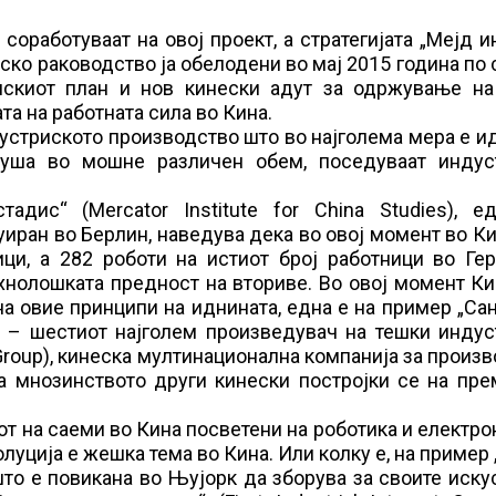
оработуваат на овој проект, а стратегијата „Мејд и
неско раководство ја обелодени во мај 2015 година по 
нскиот план и нов кинески адут за одржување на
та на работната сила во Кина.
дустриското производство што во најголема мера е и
одуша во мошне различен обем, поседуваат индус
адис“ (Mercator Institute for China Studies), е
туиран во Берлин, наведува дека во овој момент во К
ци, а 282 роботи на истиот број работници во Гер
технолошката предност на вториве. Во овој момент К
а овие принципи на иднината, една е на пример „Са
d.) – шестиот најголем произведувач на тешки инду
r Group), кинеска мултинационална компанија за произ
ка мнозинството други кинески постројки се на пр
т на саеми во Кина посветени на роботика и електро
луција е жешка тема во Кина. Или колку е, на пример 
што е повикана во Њујорк да зборува за своите иску