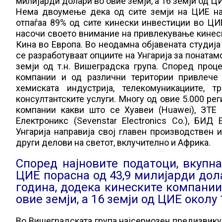
милијарди долари во овие земји, а 16 земји од Ц
Нема двоумење дека од сите земји на ЦИЕ нај
отпаѓаа 89% од сите кинески инвестиции во ЦИЕ
насочи своето внимание на привлекување кинеск
Кина во Европа. Во неодамна објавената студија
се разработуваат опциите на Унгарија за понатам
земји од т.н. Вишеградска група. Според проце
компании и од различни територии привлече 
хемиската индустрија, телекомуникациите, тр
консултантските услуги. Многу од овие 5.000 ре
компании какви што се Хуавеи (Huawei), ЗТЕ К
Електроникс (Sevenstar Electronics Co.), БИД 
Унгарија направија свој главен производствен 
други делови на светот, вклучително и Африка.
Според најновите податоци, вкупна
ЦИЕ порасна од 43,9 милијарди дол
година, додека кинеските компании
овие земји, а 16 земји од ЦИЕ околу
Во Вишеградската група најсериозен предизвикува