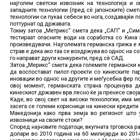
најголем светски извозник на технологија и 
западните технологии (пред сѐ јапонските) смет
технологии си пукаа себеси во нога, создавајќи 
поттурнат од државата.
Токму затоа „Метрикс“ смета дека „САП“ и „Сим
тестираат опасните води на соработка со Кина
произведувачи. Најголемата германска грижа е 
страв е дека ако таа се воздржува во однос на со
го направат други конкуренти, пред сѐ САД.
Затоа „Мерикс“ смета дека големите германски 
да воспостават пилот-проекти со кинеските па
иновации во однос на другите и меѓусебна фер по
овој момент, германската страна проценува д
кинескиот државен врв лесно ќе ја пренесе своја
Каде, во овој свет на високи технологии, има м
засега се големи корисници на кинески кредити и
Македонија како прва земја во регионот што 
извозници на своите стоки?
Според најновите податоци, вкупната трговска р
долари во 2010 година на 60 милијарди во 201