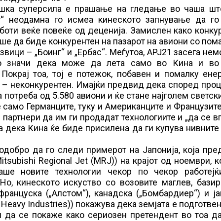
ошка суперсила е прашање на гледање во чаша шт
рг“ неодамна го исмеа кинеското запнување да го
боти веќе повеќе од деценија. Замислен како конку
ше да биде конкурентен на пазарот на авиони со пом
вици – „Боинг“ и „Ербас“. Меѓутоа, АРЈ21 засега не
то значи дека може да лета само во Кина и во
Покрај тоа, тој е потежок, побавен и помалку ене
и – неконкурентен. Имајќи предвид дека според про
 потреба од 5.580 авиони и ќе стане најголем светск
е само Германците, туку и Американците и Французит
партнери да им ги продадат технологиите и „да се в
а дека Кина ќе биде присилена да ги купува нивните
одобро да го следи примерот на Јапонија, која пре
subishi Regional Jet (MRJ)) на крајот од ноември, к
аше новите технологии чекор по чекор работејќ
Но, кинеското искуство со возовите маглев, базир
француска („Алстом“), канадска („Бомбардиер“) и ј
Heavy Industries)) покажува дека земјата е подготвен
и да се покаже како сериозен претендент во тоа д