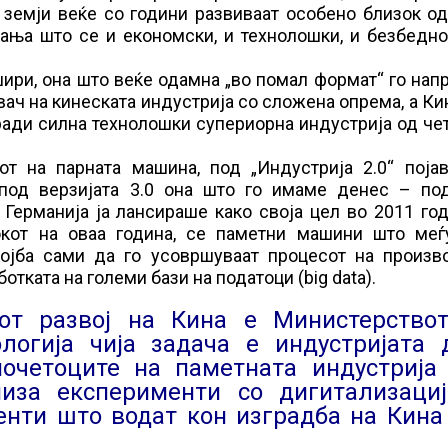
 земји веќе со години развиваат особено близок о
ања што се и економски, и технолошки, и безбедно
шири, она што веќе одамна „во помал формат“ го нап
вач на кинеската индустрија со сложена опрема, а Ки
гради силна технолошки супериорна индустрија од че
от на парната машина, под „Индустрија 2.0“ појав
а под верзијата 3.0 она што го имаме денес – по
 Германија ја лансираше како своја цел во 2011 го
окот на оваа година, се паметни машини што меѓ
стојба сами да го усовршуваат процесот на произв
отката на големи бази на податоци (big data).
от развој на Кина е Министерство
логија чија задача е индустријата 
четоците на паметната индустрија (
иза експерименти со дигитализаци
енти што водат кон изградба на Кина