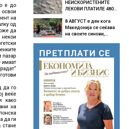
НЕИСКОРИСТЕНИТЕ
о е до
ЛЕКОВИ ПЛАТИЛЕ 480
 освои
МИЛИОНИ ФУНТИ,
рент на
8 АВГУСТ е ден кога
повик до пациентите да
алку од
Македонија се сеќава
бараат само лекови
може да
на своите синови,
што навистина им се
 некои
објави премиерот
потребни
ргетски
Христијан Мицкоски по
ценките
ПРЕТПЛАТИ СЕ
повод 25 годишнината
и пазар
од загинувањето на
е имаат
десетмината прилепски
градат“
бранители
 готови
д да го
ој веќе
и како
ани на
апонска
а да ги
а стане