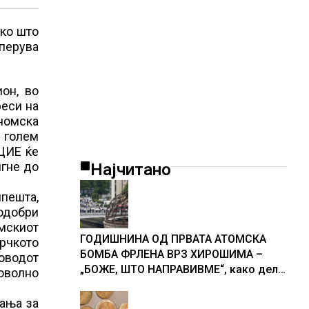
ако што
еперува
он, во
реси на
ономска
и голем
 ЦИЕ ќе
игне до
Најчитано
мпешта,
 одобри
омскиот
ГОДИШНИНА ОД ПРВАТА АТОМСКА
грчкото
БОМБА ФРЛЕНА ВРЗ ХИРОШИМА –
соводот
„БОЖЕ, ШТО НАПРАВИВМЕ“, како дел
оволно
од екипажот во авионот „Енола Геј“ и
учесниците во бомбардирањето го
шања за