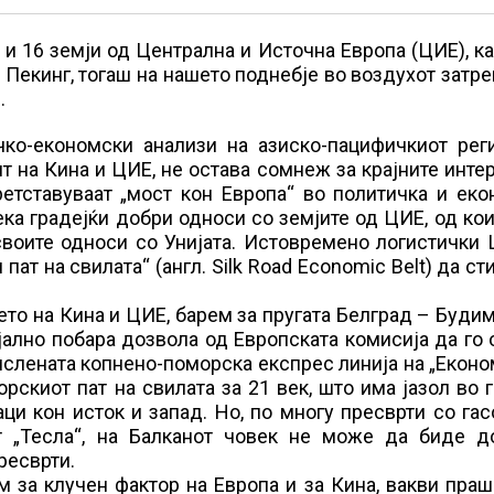
 и 16 земји од Централна и Источна Европа (ЦИЕ), к
о Пекинг, тогаш на нашето поднебје во воздухот затр
.
чко-економски анализи на азиско-пацифичкиот реги
т на Кина и ЦИЕ, не остава сомнеж за крајните инте
ретставуваат „мост кон Европа“ во политичка и ек
ка градејќи добри односи со земјите од ЦИЕ, од ко
 своите односи со Унијата. Истовремено логистички
пат на свилата“ (англ. Silk Road Economic Belt) да ст
то на Кина и ЦИЕ, барем за пругата Белград – Буди
јално побара дозвола од Европската комисија да го
мислената копнено-поморска експрес линија на „Екон
морскиот пат на свилата за 21 век, што има јазол во 
ци кон исток и запад. Но, по многу пресврти со га
т „Тесла“, на Балканот човек не може да биде д
ресврти.
м за клучен фактор на Европа и за Кина, вакви пра