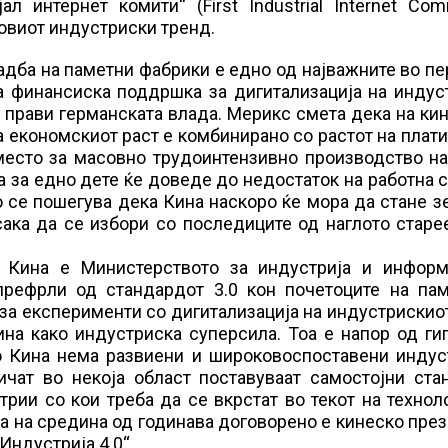
 интернет комити“ (First Industrial Internet Com
новиот индустриски тренд.
адба на паметни фабрики е едно од најважните во п
а финансиска поддршка за дигитализација на индус
о прави германската влада. Мерикс смета дека на ки
 економскиот раст е комбинирано со растот на плати
 место за масовно трудоинтензивно производство н
а за едно дете ќе доведе до недостаток на работна с
 се пошегува дека Кина наскоро ќе мора да стане з
 сака да се избори со последиците од наглото стар
 Кина е Министерството за индустрија и информ
 префрли од стандардот 3.0 кон почетоците на пам
иза експерименти со дигитализација на индустрискио
на како индустриска суперсила. Тоа е напор од ги
во Кина нема развиени и широковоспоставени индус
чат во некоја област поставуваат самостојни ста
рии со кои треба да се вкрстат во текот на техно
на на средина од годинава договорено е кинеско пр
Индустрија 4.0“.