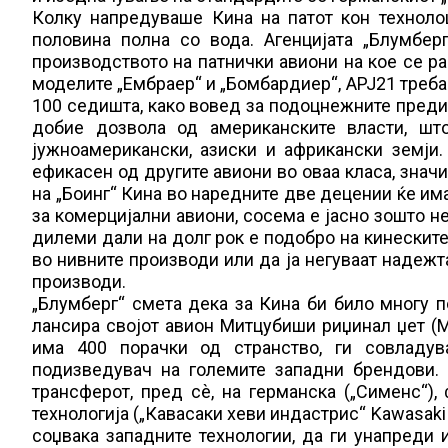
Колку напредуваше Кина на патот кон технол
половина полна со вода. Агенцијата „Блумбе
производството на патнички авиони на кое се ра
моделите „Ембраер“ и „Бомбардиер“, АРЈ21 треба
100 седишта, како вовед за подоцнежните предиз
добие дозвола од американските власти, ш
јужноамерикански, азиски и африкански земји. 
ефикасен од другите авиони во оваа класа, знач
на „Боинг“ Кина во наредните две децении ќе има
за комерцијални авиони, сосема е јасно зошто н
дилеми дали на долг рок е подобро на кинеските 
во нивните производи или да ја негуваат надежт
производи.
„Блумберг“ смета дека за Кина би било многу п
лансира својот авион Митцубиши риџинал џет (Mit
има 400 порачки од странство, ги совладув
подизведувач на големите западни брендови. 
трансферот, пред сѐ, на германска („Сименс“), 
технологија („Кавасаки хеви индастрис“ Kawasaki 
соџвака западните технологии, да ги унапреди 