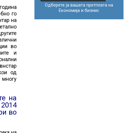
Одберете ја вашата претплата на
година
Економија и бизнис
ебно го
нтар на
детално
другите
азлични
ции во
ните и
ионални
внстар
 кои од
а многу
те на
 2014
ри во
тика на