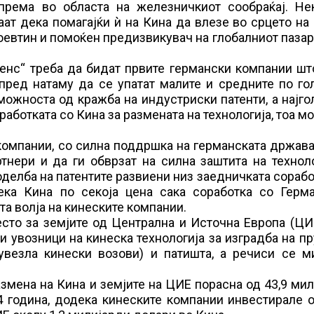
опрема во областа на железничкиот сообраќај. Не
аат дека помагајќи ѝ на Кина да влезе во срцето на
поевтин и помоќен предизвикувач на глобалниот пазар
енс“ треба да бидат првите германски компании шт
 пред натаму да се упатат малите и средните по г
можноста од кражба на индустриски патенти, а најг
работката со Кина за размената на технологија, тоа м
компании, со силна поддршка на германската држава
ртнери и да ги обврзат на силна заштита на техно
делба на патентите развиени низ заедничката сорабо
ека Кина по секоја цена сака соработка со Герма
та волја на кинеските компании.
есто за земјите од Централна и Источна Европа (ЦИ
 увозници на кинеска технологија за изградба на пр
увезла кинески возови) и патишта, а речиси се м
азмена на Кина и земјите на ЦИЕ порасна од 43,9 ми
4 година, додека кинеските компании инвестирале 