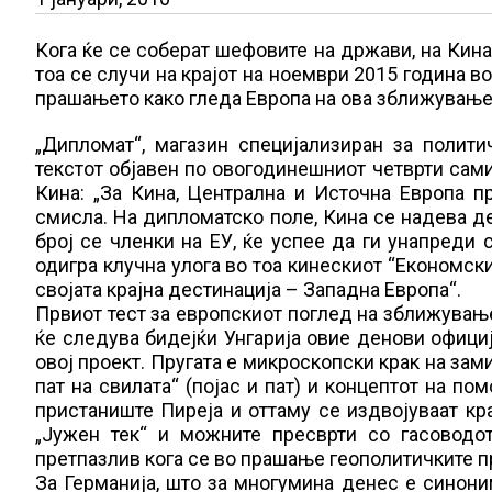
Кога ќе се соберат шефовите на држави, на Кина
тоа се случи на крајот на ноември 2015 година в
прашањето како гледа Европа на ова зближување
„Дипломат“, магазин специјализиран за полити
текстот објавен по овогодинешниот четврти сами
Кина: „За Кина, Централна и Источна Европа п
смисла. На дипломатско поле, Кина се надева де
број се членки на ЕУ, ќе успее да ги унапреди
одигра клучна улога во тоа кинескиот “Економски 
својата крајна дестинација – Западна Европа“.
Првиот тест за европскиот поглед на зближување
ќе следува бидејќи Унгарија овие денови офици
овој проект. Пругата е микроскопски крак на за
пат на свилата“ (појас и пат) и концептот на по
пристаниште Пиреја и оттаму се издвојуваат кра
„Јужен тек“ и можните пресврти со гасоводо
претпазлив кога се во прашање геополитичките п
За Германија, што за многумина денес е синони