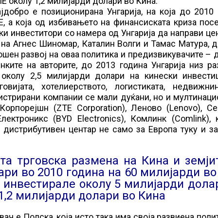
ИЕ околу 1,2 милијарди долари во Кина.
добро е позиционирана Унгарија, на која до 2010 
, а која од избивањето на финансиската криза пос
и инвеститори со намера од Унгарија да направи це
 на Агнес Шиномар, Каталин Волги и Тамас Матура, 
ошен развој на оваа политика и предизвикувачите – 
нките на авторите, до 2013 година Унгарија низ р
околу 2,5 милијарди долари на кинески инвести
говијата, хотелиерството, логистиката, недвижни
гистрирани компании се мали дуќани, но и мултинац
орпорејшн (ZTE Corporation), Леново (Lenovo), Се
Електроникс (BYD Electronics), Комлинк (Comlink),
и дистрибутивен центар не само за Европа туку и з
та трговска размена на Кина и земји
ари во 2010 година на 60 милијарди во
 инвестирале околу 5 милијарди дола
 1,2 милијарди долари во Кина
ч е Полска, која исто така има своја развиена поли