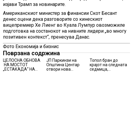
изјави Трамп за новинарите.
Американскиот министер за финансии Скот Бесант
денес оцени дека разговорите со кинескиот
вицепремиер Хе Лиенг во Куала Лумпур овозможиле
подготовка на состанокот на нивните лидери „во многу
позитивен контекст“, пренесува Данас.
Фото Економија и бизнис
Поврзана содржина
ЦЕЛОСНА ОБНОВА
ЈП Паркинзи на
Топол бран до
НА МОСТОТ
Општина Центар
крајот на следната
„ЕСТАКАДА“ НА
отвори нова
седмица,
ИЗЛЕЗОТ ОД
канцеларија за
температури над 40
СКОПЈЕ
грижа за корисници
степени