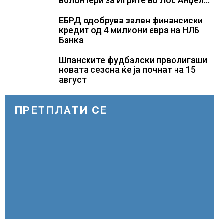
волонтери за Игрите во Лос Анџелес
2028
ЕБРД одобрува зелен финансиски
кредит од 4 милиони евра на НЛБ
Банка
Шпанските фудбалски прволигаши
новата сезона ќе ја почнат на 15
август
ПРЕТПЛАТИ СЕ