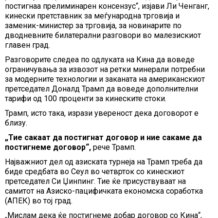
постигнаа прелиминарен консензус“, изјави Ли Ченганг,
кинески претставник за меѓународна трговија и
заменик-министер за трговија, за новинарите по
дводневните билатерални разговори во малезискиот
главен град.
Разговорите следеа по одлуката на Кина да воведе
ограничувања за извозот на ретки минерали потребни
за модерните технологии и заканата на американскиот
претседател Доналд Трамп да воведе дополнителни
тарифи од 100 проценти за кинеските стоки.
Трамп, исто така, изрази увереност дека договорот е
близу.
„Тие сакаат да постигнат договор и ние сакаме да
постигнеме договор“,
рече Трамп.
Најважниот дел од азиската турнеја на Трамп треба да
биде средбата во Сеул во четврток со кинескиот
претседател Си Џинпинг. Тие ќе присуствуваат на
самитот на Азиско-пацифичката економска соработка
(АПЕК) во тој град.
„Мислам дека ќе постигнеме добар договор со Кина“,