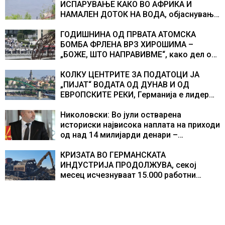
ИСПАРУВАЊЕ КАКО ВО АФРИКА И
НАМАЛЕН ДОТОК НА ВОДА, објаснување
на хидрогеолог од Србија
ГОДИШНИНА ОД ПРВАТА АТОМСКА
БОМБА ФРЛЕНА ВРЗ ХИРОШИМА –
„БОЖЕ, ШТО НАПРАВИВМЕ“, како дел од
екипажот во авионот „Енола Геј“ и
учесниците во бомбардирањето го
КОЛКУ ЦЕНТРИТЕ ЗА ПОДАТОЦИ ЈА
доживуваа овој настан што го промени
„ПИЈАТ“ ВОДАТА ОД ДУНАВ И ОД
текот на историјата
ЕВРОПСКИТЕ РЕКИ, Германија е лидер
во Европа по бројот на изградени
центри за податоци
Николовски: Во јули остварена
историски највисока наплата на приходи
од над 14 милијарди денари –
изградивме систем што испорачува
резултати
КРИЗАТА ВО ГЕРМАНСКАТА
ИНДУСТРИЈА ПРОДОЛЖУВА, секој
месец исчезнуваат 15.000 работни
места