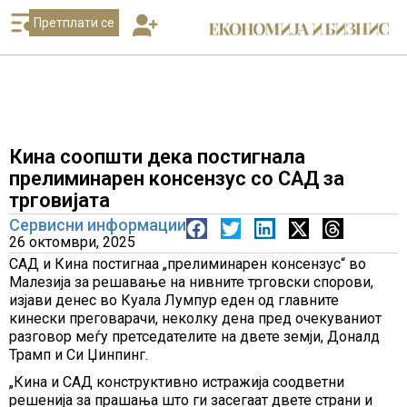
Претплати се
Кина соопшти дека постигнала
прелиминарен консензус со САД за
трговијата
Сервисни информации
26 октомври, 2025
САД и Кина постигнаа „прелиминарен консензус“ во
Малезија за решавање на нивните трговски спорови,
изјави денес во Куала Лумпур еден од главните
кинески преговарачи, неколку дена пред очекуваниот
разговор меѓу претседателите на двете земји, Доналд
Трамп и Си Џинпинг.
„Кина и САД конструктивно истражија соодветни
решенија за прашања што ги засегаат двете страни и